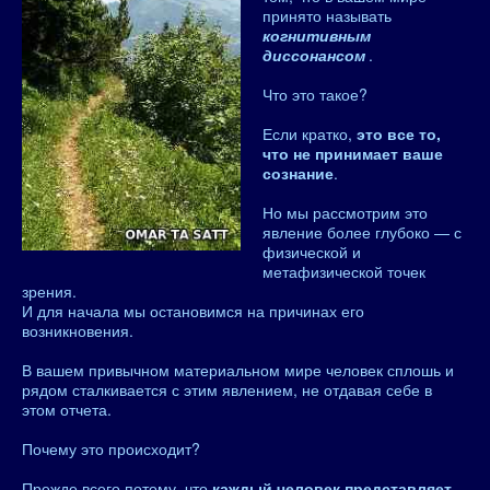
принято называть
когнитивным
диссонансом
.
Что это такое?
Если кратко,
это все то,
что не принимает ваше
сознание
.
Но мы рассмотрим это
явление более глубоко — с
физической и
метафизической точек
зрения.
И для начала мы остановимся на причинах его
возникновения.
В вашем привычном материальном мире человек сплошь и
рядом сталкивается с этим явлением, не отдавая себе в
этом отчета.
Почему это происходит?
Прежде всего потому, что
каждый человек представляет