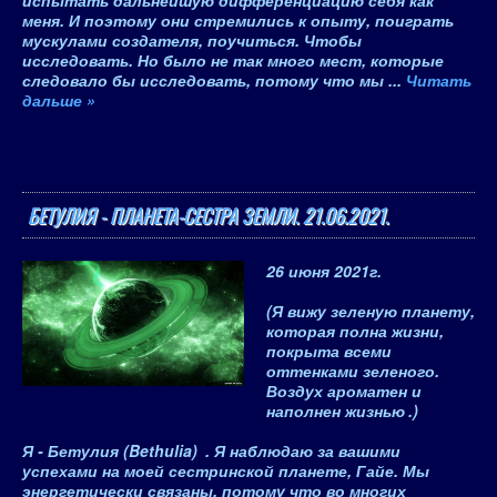
испытать дальнейшую дифференциацию себя как
меня. И поэтому они стремились к опыту, поиграть
мускулами создателя, поучиться. Чтобы
исследовать. Но было не так много мест, которые
следовало бы исследовать, потому что мы
...
Читать
дальше »
БЕТУЛИЯ - ПЛАНЕТА-СЕСТРА ЗЕМЛИ. 21.06.2021.
26 июня 2021
г.
(
Я вижу зеленую планету,
которая полна жизни,
покрыта всеми
оттенками зеленого.
Воздух ароматен и
наполнен жизнью
.)
Я - Бетулия
(
Bethulia
)
. Я наблюдаю за вашими
успехами на моей сестринской планете, Гайе. Мы
энергетически связаны, потому что во многих