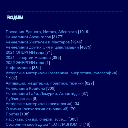
РАЗДЕЛЫ
Послания Единого, Истока, Абсолюта
[1019]
Ченнелинги Архангелов
[3177]
Ченнелинги Учителей и Мастеров
[1246]
Ченнелинги других Сил и цивилизаций
[4679]
2021 ЭНЕРГИИ года
[71]
2021 - энергии месяцев
[395]
2022 ЭНЕРГИИ года
[1]
Информация
[381]
Авторские материалы (эзотерика, энергетика, философия)
[1907]
Активации, медитации, практики, техники
[827]
Ченнелинги Крайона
[309]
Ченнелинги Гайи, Лемурии, Атлантидіы
[87]
Публицистика
[8]
Авторские материалы (психология)
[34]
О жизни (психология отношений)
[79]
Притчи
[198]
Рассказы, сказки, очерки, эссе....
[303]
Состояния моей Души "...О ГЛАВНОМ..."
[48]