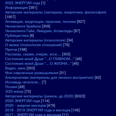
2022 ЭНЕРГИИ года
[1]
Информация
[381]
Авторские материалы (эзотерика, энергетика, философия)
[1907]
Активации, медитации, практики, техники
[827]
Ченнелинги Крайона
[309]
Ченнелинги Гайи, Лемурии, Атлантидіы
[87]
Публицистика
[8]
Авторские материалы (психология)
[34]
О жизни (психология отношений)
[79]
Притчи
[198]
Рассказы, сказки, очерки, эссе....
[303]
Состояния моей Души "...О ГЛАВНОМ..."
[48]
Состояния моей Души "... О ЖИЗНИ..."
[46]
Видео, кино
[303]
Мои озвученные размышления
[51]
Альтернатива (материалы для личного восприятия)
[62]
Исповедь читателя...
[7]
Поэзия
[49]
ЭЗО-юмор
[70]
Авторские материалы (разное, до 2020)
[6023]
2020 ЭНЕРГИИ года
[114]
2020 - энергии месяцев
[479]
2018 - 2019 ЭНЕРГИИ года и месяцев
[106]
2017 - ЭНЕРГИИ года и месяцев
[11]