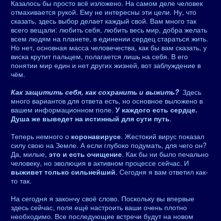
Казалось бы просто всё изложено. На самом деле человек
отмахивается рукой. Ему не интересны эти цели. Ну, что
сказать, здесь выбор делает каждый свой. Вам много так
всего вещали: любить себя, любить весь мир, добра желать
всем людям на планете, в единении сердец стараться жить.
Но нет, основная масса человечества, как бы вам сказать, у
виска крутит пальцем, полагается лишь на себя. В его
понятии мир един и нет других жизней, вот заблуждение в
чём.
Как защитить себя, как сохранить и выжить?
Здесь
много вариантов для ответа есть, но основное выложено в
вашем информационном поле.
У каждого есть сердце.
Душа же выведет на истинный для сути путь
.
Теперь немного о
коронавирусе
. Жестокий вирус показал
силу свою на Земле. А если глубоко подумать, для чего он?
Да, милые,
это и есть очищение
. Как бы ни было печально
человеку, но эволюция в активном процессе сейчас. И
выживет только сильнейший
. Сегодня я вам ответил как-
то так.
На сегодня я закончу своё слово. Поскольку вы впервые
здесь сейчас, поля ещё настроить ваши очень плотно
необходимо. Все последующие встречи будут на новом