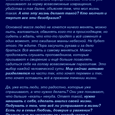
принимают за норму всевозможные извращения,
убийства и так далее, объясняя тем, что мол жизнь
такая.
А кто эту жизнь делает такой? Кто молчит и
терпит все эти безобразия?
Основной массе людей не хочется ничего менять, можно
ныть, жаловаться, обвинять кого-то в происходящем, но
сидеть и ждать, что кто-то придёт и всё изменит в
один момент, это ожидание манны небесной. Не будет
этого. Не ждите. Пора засучить рукава и за дело
браться. Всё менять и самому меняться. Можно
продолжать слушать проповедников, которые
призывают к смирению и ещё больше позволять
садиться себе на голову всевозможным паразитам. Это
выбор каждой человеческой сути.
Мир сейчас активно
разделяется
на части тех, кто хочет перемен и тех,
кто хочет оставить всё в прежнем течении жизни.
Да, уже есть люди, это радостно, которые уже
спрашивают, а что нужно делать? Они уже понимают,
что дальше «ехать» некуда. Ответ такой,
нужно
начинать с себя, сделать анализ своей жизни.
Подумать о том, что всё ли устраивает в жизни?
Есть ли в семье Любовь, доверие и уважение?
Правильные ли ценности мы закладываем в