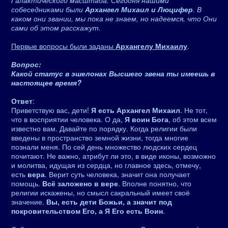
Галактического масштаба. Сегодня нашими
собеседниками были
Архангел Михаил и Люцифер
. В
каком они звании, мы пока не знаем, но надеемся, что Они
сами об этом расскажут.
Первые вопросы были заданы
Архангелу Михаилу
.
Вопрос:
Какой статус в эшелонах Высшего звена ты имеешь в
настоящее время?
Ответ
:
Приветствую вас, дети!
Я есть Архангел Михаил
. Не тот,
что в восприятии человека. О да,
Я воин Бога
, об этом всем
известно вам. Давайте по порядку. Когда религии были
введены в пространство земной жизни, тогда многие
познали меня. По сей день множество людских сердец
почитают. Не важно, атрибут ли это, в виде иконы, возможно
и молитва, идущая из сердца, но главное здесь, отмечу,
есть
вера
. Верит суть человека, значит она получает
помощь.
Всё заложено в вере
. Вполне понятно, что
религии искажены, но смысл сакральный имеет своё
значение.
Вы, есть дети Божьи, а значит под
покровительством Его, а Я Его есть Воин
.