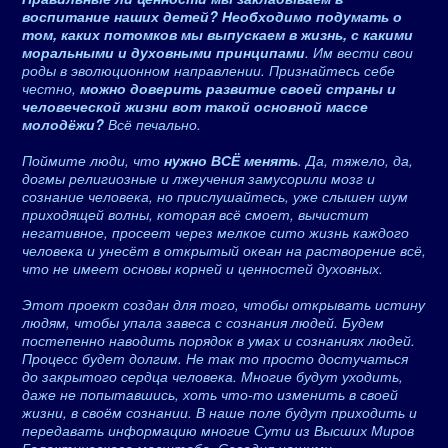
воспитание наших детей? Необходимо подумать о
том, каких потомков мы выпускаем в жизнь, с какими
моральными и духовными принципами
. Им вести свои
роды в эволюционном направлении. Признайтесь себе
честно,
можно доверить развитие своей страны и
человеческой жизни вот такой основной массе
молодёжи?
Всё печально.
Поймите люди, что
нужно ВСЁ менять
. Да, тяжело, да,
догмы религиозные и лжеучения замусорили мозг и
сознание человека, но прислушайтесь, уже слышен шум
приходящей волны, которая всё смоет, вычистит
негативное, просеет через мелкое сито жизнь каждого
человека и унесёт в открытый океан на растворение всё,
что не имеет основы корней и ценностей духовных.
Этот проект создан для того, чтобы открывать истину
людям, чтобы упала завеса с сознания людей. Будем
постепенно наводить порядок в умах и сознаниях людей.
Процесс будет долгим. Не так то просто достучаться
до закрытого сердца человека. Многие будут уходить,
даже не попытавшись, хоть что-то изменить в своей
жизни, в своём сознании. В наше поле будут приходить и
передавать информацию многие Сути из Высших Миров