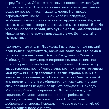
перед Творцом. Об этом человеку не понятен смысл будет.
Вот посмотрите. В религии вашей отмечаются, различного
рода, не постесняюсь я сказать, черти. Но, здраво
поразмыслите, какие……. Сам человек придумал,
вообразил, лишь страх себе в своё сердце вонзил. Да, я не
скрою, в варианте энергетическом, всё может произойти. Но
человек совсем забыл, что суть он есть Божественная.
Никакая сила не может повредить ему
. Вот и делайте
выводы сами.
Где плохо, там значит Люцифер. Где страшно, там низший
план гуляет. Задумайтесь,
сознание ваше всё это само в
поля ваши привлекает
. А если бы думали о Свете, о
Любви, добра всем людям искренне желали, то никакая
низшая суть не была бы вхожа в поля ваши. Я много могу
здесь говорить, но, поймите люди,
кто принимает сердцем
мой путь, кто не проявляет энергий страха, значит в
нём есть понимание, что Люцифер есть Свет Божий
. А
кто, простите, погряз в вибрациях наинижайших, кто мир
свой проклинает всюду и везде, кто осуждает и Природу
Мать оскорбляет, тот принимает Люцифера в другом
варианте. Со мною много контактёров работают, так
выражусь, сейчас. Нет в них страха. Присутствует
доброжелательность. Передаю я им свою веху знаний, об
этом в вашем поле уже есть.