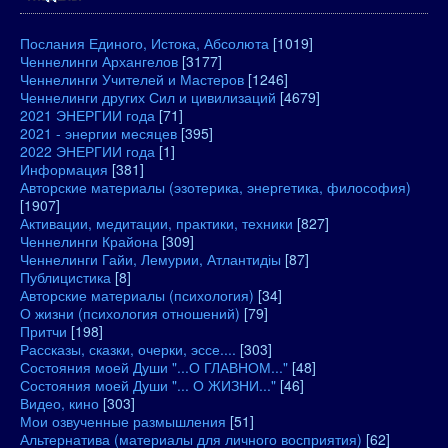
Послания Единого, Истока, Абсолюта
[1019]
Ченнелинги Архангелов
[3177]
Ченнелинги Учителей и Мастеров
[1246]
Ченнелинги других Сил и цивилизаций
[4679]
2021 ЭНЕРГИИ года
[71]
2021 - энергии месяцев
[395]
2022 ЭНЕРГИИ года
[1]
Информация
[381]
Авторские материалы (эзотерика, энергетика, философия)
[1907]
Активации, медитации, практики, техники
[827]
Ченнелинги Крайона
[309]
Ченнелинги Гайи, Лемурии, Атлантидіы
[87]
Публицистика
[8]
Авторские материалы (психология)
[34]
О жизни (психология отношений)
[79]
Притчи
[198]
Рассказы, сказки, очерки, эссе....
[303]
Состояния моей Души "...О ГЛАВНОМ..."
[48]
Состояния моей Души "... О ЖИЗНИ..."
[46]
Видео, кино
[303]
Мои озвученные размышления
[51]
Альтернатива (материалы для личного восприятия)
[62]