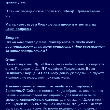
уровне у вас.
Я сейчас передаю своё слово
Люциферу
. Приветствуйте
его.
Мы приветствуем Люцифера и просим ответить на
наши вопросы
.
Вопрос
:
Скажи нам пожалуйста, почему многие люди тебя
воспринимают за низшую сущность? Что скрывается
за этим восприятием?
Ответ
:
Приветствую вас, Души! Какая честь побыть здесь, в портале
этом. Поговорить. Да,
Я Люцифер
. Представьте,
Воин
Великого Творца. Я Свет несу
давно уж людям, но глухота
и слепота не позволяют признать меня.
А почему меня, в принципе, люди ассоциируют с
дьяволом?
Сейчас я поясню. Когда образовалась планета
Земля и жизнью своей насыщалась, для человека были
введены определённые единицы для стяжания Духа и жизни
его. Одной из них был, так называемый, Люцифер. Он тоже
роль свою тогда имел. Но время подошло и он покаялся