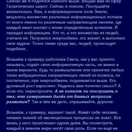
Сейчас же я поднялся намного выше. Вещаю вам из сфер
Галактических широт. Сейчас я поясню. Послушайте
внимательно. Вам, в информационное поле Земли,
вещалось множество различных информационных потоков
от моего имени по различным направляющим линиям, где
каждый имел контакт с моим определённым аспектом. Я
передал информацию. Кто то, а это множество из людей,
считали её. Получился энергообмен, это значит, я выполнил
свои задачи. Точно также среди вас, людей, происходит
подобное.
Возьмём к примеру работника Света, как у вас принято
называть, отдаёт свою информативную часть, не важно в
каком варианте, будь то размышление или принятие любых
тонко-вибрационных направляющих линий из космоса, он
постепенно, при энергообмене, поднимается выше. Его
духовный рост взрослеет. Надеюсь вам понятен смысл? А
если что, переспросите.
А не хотите ли послушать о
тех, кто совершенно далёк от данных вопросов
развития?
Так в чём же дело, спрашивайте, дорогие.
Возьмём, к примеру, вариант такой. Живёт себе человек,
никаких знаний об эволюционных процессах не знает. Вся
жизнь у него проистекает одним днём. Вы посмотрите,
каждый в земном мире несёт свою роль. Если он ещё не