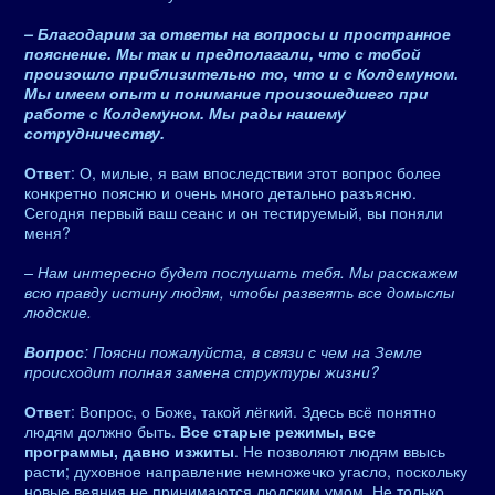
– Благодарим за ответы на вопросы и пространное
пояснение. Мы так и предполагали, что с тобой
произошло приблизительно то, что и с Колдемуном.
Мы имеем опыт и понимание произошедшего при
работе с Колдемуном. Мы рады нашему
сотрудничеству.
Ответ
: О, милые, я вам впоследствии этот вопрос более
конкретно поясню и очень много детально разъясню.
Сегодня первый ваш сеанс и он тестируемый, вы поняли
меня?
– Нам интересно будет послушать тебя. Мы расскажем
всю правду истину людям, чтобы развеять все домыслы
людские.
Вопрос
: Поясни пожалуйста, в связи с чем на Земле
происходит полная замена структуры жизни?
Ответ
: Вопрос, о Боже, такой лёгкий. Здесь всё понятно
людям должно быть.
Все старые режимы, все
программы, давно изжиты
. Не позволяют людям ввысь
расти; духовное направление немножечко угасло, поскольку
новые веяния не принимаются людским умом. Не только