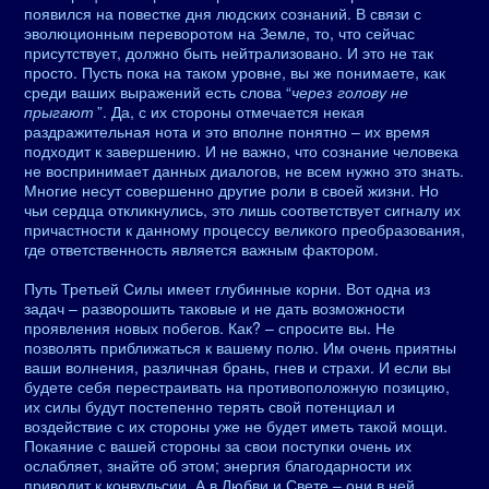
появился на повестке дня людских сознаний. В связи с
эволюционным переворотом на Земле, то, что сейчас
присутствует, должно быть нейтрализовано. И это не так
просто. Пусть пока на таком уровне, вы же понимаете, как
среди ваших выражений есть слова “
через голову не
прыгают
”. Да, с их стороны отмечается некая
раздражительная нота и это вполне понятно – их время
подходит к завершению. И не важно, что сознание человека
не воспринимает данных диалогов, не всем нужно это знать.
Многие несут совершенно другие роли в своей жизни. Но
чьи сердца откликнулись, это лишь соответствует сигналу их
причастности к данному процессу великого преобразования,
где ответственность является важным фактором.
Путь Третьей Силы имеет глубинные корни. Вот одна из
задач – разворошить таковые и не дать возможности
проявления новых побегов. Как? – спросите вы. Не
позволять приближаться к вашему полю. Им очень приятны
ваши волнения, различная брань, гнев и страхи. И если вы
будете себя перестраивать на противоположную позицию,
их силы будут постепенно терять свой потенциал и
воздействие с их стороны уже не будет иметь такой мощи.
Покаяние с вашей стороны за свои поступки очень их
ослабляет, знайте об этом; энергия благодарности их
приводит к конвульсии. А в Любви и Свете – они в ней