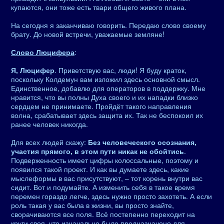
купаются, они тоже есть твари общего живого плана.
На сегодня я заканчиваю говорить. Передаю слово своему
брату. До новой встречи, уважаемые земляне!
Слово Люцифера
:
Я, Люцифер
. Приветствую вас, люди! Я буду краток,
поскольку Колдемун вам изложил здесь основной смысл.
Единственное, добавлю для операторов в поддержку. Мне
нравится, что вы полны Духа своего и их нападки близко
сердцем не принимаете. Пройдёт такого направления
волна, срабатывает здесь защита их. Так не беспокоил их
ранее человек никогда.
Для всех людей скажу:
Без человеческого осознания,
участия прямого, в этом пути никак не обойтись
.
Подверженность имеет цифры колоссальные, поэтому и
появился такой проект. И как вы думаете здесь, какие
мыслеформы в вас присутствуют, – тот корень внутри вас
сидит. Вот и подумайте. А изменить себя в такое время
перемен гораздо легче, здесь нужно просто захотеть. А если
роль такая у вас была в жизни, вы просто знайте,
сворачиваются все поля. Всё постепенно переходит на
круги своя, что изначально было предназначено для