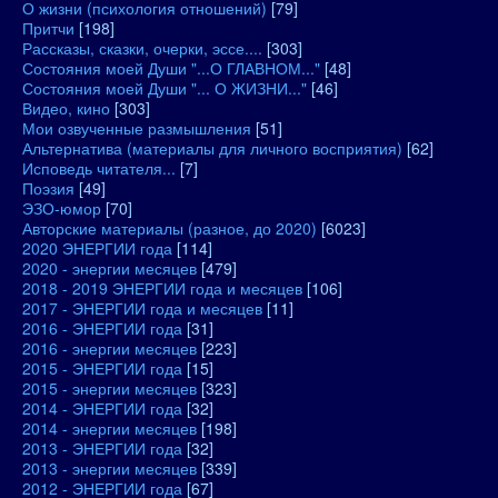
О жизни (психология отношений)
[79]
Притчи
[198]
Рассказы, сказки, очерки, эссе....
[303]
Состояния моей Души "...О ГЛАВНОМ..."
[48]
Состояния моей Души "... О ЖИЗНИ..."
[46]
Видео, кино
[303]
Мои озвученные размышления
[51]
Альтернатива (материалы для личного восприятия)
[62]
Исповедь читателя...
[7]
Поэзия
[49]
ЭЗО-юмор
[70]
Авторские материалы (разное, до 2020)
[6023]
2020 ЭНЕРГИИ года
[114]
2020 - энергии месяцев
[479]
2018 - 2019 ЭНЕРГИИ года и месяцев
[106]
2017 - ЭНЕРГИИ года и месяцев
[11]
2016 - ЭНЕРГИИ года
[31]
2016 - энергии месяцев
[223]
2015 - ЭНЕРГИИ года
[15]
2015 - энергии месяцев
[323]
2014 - ЭНЕРГИИ года
[32]
2014 - энергии месяцев
[198]
2013 - ЭНЕРГИИ года
[32]
2013 - энергии месяцев
[339]
2012 - ЭНЕРГИИ года
[67]