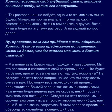
Хорошо, говорите свой глубинный смысл, который
вы имели ввиду, хотим его послушать.
– Так разговор наш не пойдёт, одно и то же мямлить мы не
будем. Милая, ты прочти вначале, что мы изложили,
возможно и поймёшь. Не ты в том списке, а другие. Вот с
ними и будет на эту тему разговор. А ты задавай вопрос
далее.
Ну, простите, пока вам придётся с нами общаться.
Хорошо. А какие ваши предложения по изменению
жизни на Земле, чтобы человек мог жить с Божьим
смыслом?
– Мы понимаем. Время наше подходит к завершению. Мы
это осознали и составляем свой резервный план. Что будет
на Земле, простите, вы слышать от нас уполномочены? Не
волнует нас этот вовсе вопрос, но кое-что мы подсказать
сумеем вам. Поскольку весь эволюционный процесс
происходит по Божьей воле, а так как мы питались вами,
нам нужно будет вернуть вам, не скроем, некий процент
живительного потенциала. Сегодня на этот вопрос, мы не
сможем вам ответить, а в пустоту говорить что-нибудь, нам
наше Высшее звено, запретило. В этом вопросе просим, не
обессудьте, как-нибудь в следующий раз.