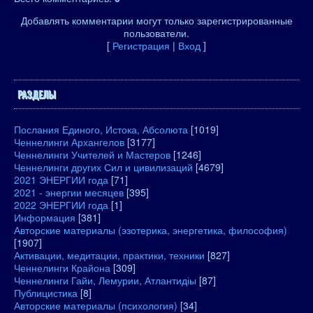
Добавлять комментарии могут только зарегистрированные
пользователи.
[
Регистрация
|
Вход
]
РАЗДЕЛЫ
Послания Единого, Истока, Абсолюта
[1019]
Ченнелинги Архангелов
[3177]
Ченнелинги Учителей и Мастеров
[1246]
Ченнелинги других Сил и цивилизаций
[4679]
2021 ЭНЕРГИИ года
[71]
2021 - энергии месяцев
[395]
2022 ЭНЕРГИИ года
[1]
Информация
[381]
Авторские материалы (эзотерика, энергетика, философия)
[1907]
Активации, медитации, практики, техники
[827]
Ченнелинги Крайона
[309]
Ченнелинги Гайи, Лемурии, Атлантидіы
[87]
Публицистика
[8]
Авторские материалы (психология)
[34]