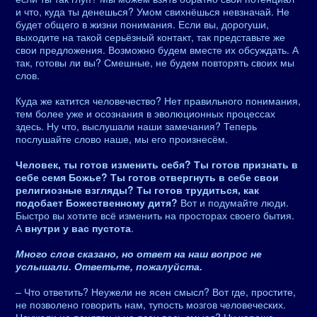
и что, куда ты денешься? Умом свихнёшься невзначай. Не
будет общего в жизни понимания. Если вы, дорогуши,
выходите на такой серьёзный контакт, так представьте же
свои предложения. Возможно будем вместе их обсуждать. А
так, готовы ли вы? Смешные, не будем повторять своих мы
слов.
Куда же катится человечество? Нет правильного понимания,
тем более уже и осознания в эволюционных процессах
здесь. Ну что, выслушали наши замечания? Теперь
послушайте слово наше, мы его произнесём.
Человек, ты готов изменить себя? Ты готов признать в
себе семя Божье? Ты готов отвергнуть в себе свои
религиозные взгляды? Ты готов трудиться, как
подобает Божественному дитя?
Вот и подумайте люди.
Быстро вы хотите всё изменить на просторах своего бытия.
А
внутри у вас пустота
.
Много слов сказано, но ответ на наш вопрос не
услышали. Ответьте, пожалуйста.
– Что ответить? Неужели не ясен смысл? Вот где, простите,
не позволено говорить нам, тупость мозгов человеческих.