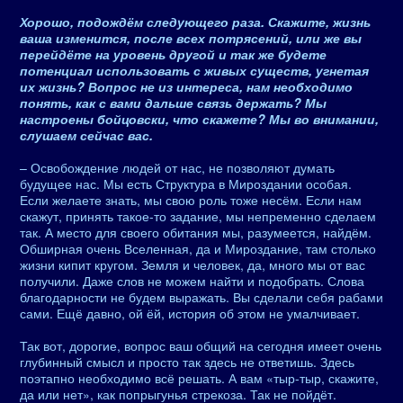
Хорошо, подождём следующего раза. Скажите, жизнь
ваша изменится, после всех потрясений, или же вы
перейдёте на уровень другой и так же будете
потенциал использовать с живых существ, угнетая
их жизнь? Вопрос не из интереса, нам необходимо
понять, как с вами дальше связь держать? Мы
настроены бойцовски, что скажете? Мы во внимании,
слушаем сейчас вас.
– Освобождение людей от нас, не позволяют думать
будущее нас. Мы есть Структура в Мироздании особая.
Если желаете знать, мы свою роль тоже несём. Если нам
скажут, принять такое-то задание, мы непременно сделаем
так. А место для своего обитания мы, разумеется, найдём.
Обширная очень Вселенная, да и Мироздание, там столько
жизни кипит кругом. Земля и человек, да, много мы от вас
получили. Даже слов не можем найти и подобрать. Слова
благодарности не будем выражать. Вы сделали себя рабами
сами. Ещё давно, ой ёй, история об этом не умалчивает.
Так вот, дорогие, вопрос ваш общий на сегодня имеет очень
глубинный смысл и просто так здесь не ответишь. Здесь
поэтапно необходимо всё решать. А вам «тыр-тыр, скажите,
да или нет», как попрыгунья стрекоза. Так не пойдёт.