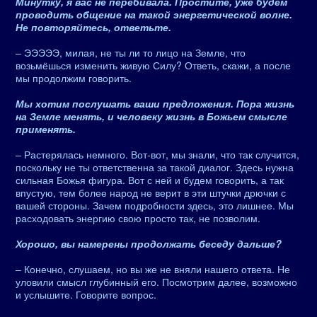
Минутку, я вас не перебивала. Простите, уже будем
проводить общение на такой энергетической волне.
Не повторяйтесь, ответьте.
– ЭЭЭЭЭ, милая, не ты ли то лицо на Земле, что
возьмёшься изменить живую Силу? Ответь, скажи, а после
мы продолжим говорить.
Мы хотим послушать ваши предложения. Пора жизнь
на Земле менять, и человеку жизнь в Божьем смысле
применять.
– Растерялась немного. Вот-вот, мы знали, что так случится,
поскольку не ты ответственна за такой диалог. Здесь нужна
сильная Божья фигура. Вот с ней и будем говорить, а так
впустую, тем более народ не верит в эти штучки дрючки с
вашей стороны. Зачем подробности здесь, это лишнее. Мы
расходовать энергию свою просто так, не позволим.
Хорошо, вы намерены продолжать беседу дальше?
– Конечно, слушаем, но вы же не вняли нашего ответа. Не
уловили смысл глубинный его. Посмотрим далее, возможно
и услышите. Говорите вопрос.