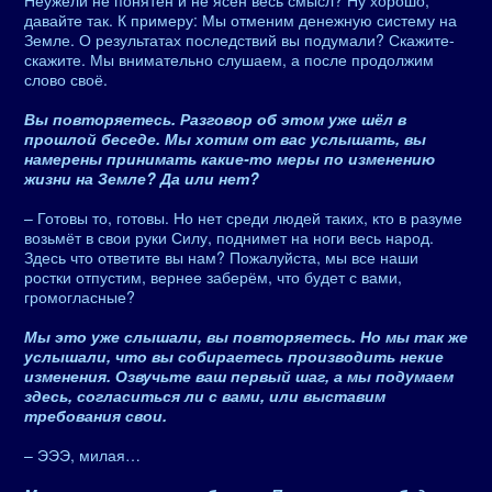
Неужели не понятен и не ясен весь смысл? Ну хорошо,
давайте так. К примеру: Мы отменим денежную систему на
Земле. О результатах последствий вы подумали? Скажите-
скажите. Мы внимательно слушаем, а после продолжим
слово своё.
Вы повторяетесь. Разговор об этом уже шёл в
прошлой беседе. Мы хотим от вас услышать, вы
намерены принимать какие-то меры по изменению
жизни на Земле? Да или нет?
– Готовы то, готовы. Но нет среди людей таких, кто в разуме
возьмёт в свои руки Силу, поднимет на ноги весь народ.
Здесь что ответите вы нам? Пожалуйста, мы все наши
ростки отпустим, вернее заберём, что будет с вами,
громогласные?
Мы это уже слышали, вы повторяетесь. Но мы так же
услышали, что вы собираетесь производить некие
изменения. Озвучьте ваш первый шаг, а мы подумаем
здесь, согласиться ли с вами, или выставим
требования свои.
– ЭЭЭ, милая…