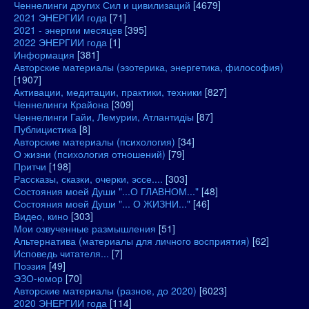
Ченнелинги других Сил и цивилизаций
[4679]
2021 ЭНЕРГИИ года
[71]
2021 - энергии месяцев
[395]
2022 ЭНЕРГИИ года
[1]
Информация
[381]
Авторские материалы (эзотерика, энергетика, философия)
[1907]
Активации, медитации, практики, техники
[827]
Ченнелинги Крайона
[309]
Ченнелинги Гайи, Лемурии, Атлантидіы
[87]
Публицистика
[8]
Авторские материалы (психология)
[34]
О жизни (психология отношений)
[79]
Притчи
[198]
Рассказы, сказки, очерки, эссе....
[303]
Состояния моей Души "...О ГЛАВНОМ..."
[48]
Состояния моей Души "... О ЖИЗНИ..."
[46]
Видео, кино
[303]
Мои озвученные размышления
[51]
Альтернатива (материалы для личного восприятия)
[62]
Исповедь читателя...
[7]
Поэзия
[49]
ЭЗО-юмор
[70]
Авторские материалы (разное, до 2020)
[6023]
2020 ЭНЕРГИИ года
[114]