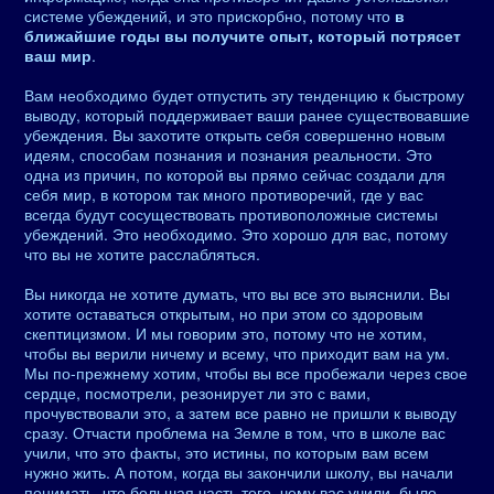
системе убеждений, и это прискорбно, потому что
в
ближайшие годы вы получите опыт, который потрясет
ваш мир
.
Вам необходимо будет отпустить эту тенденцию к быстрому
выводу, который поддерживает ваши ранее существовавшие
убеждения. Вы захотите открыть себя совершенно новым
идеям, способам познания и познания реальности. Это
одна из причин, по которой вы прямо сейчас создали для
себя мир, в котором так много противоречий, где у вас
всегда будут сосуществовать противоположные системы
убеждений. Это необходимо. Это хорошо для вас, потому
что вы не хотите расслабляться.
Вы никогда не хотите думать, что вы все это выяснили. Вы
хотите оставаться открытым, но при этом со здоровым
скептицизмом. И мы говорим это, потому что не хотим,
чтобы вы верили ничему и всему, что приходит вам на ум.
Мы по-прежнему хотим, чтобы вы все пробежали через свое
сердце, посмотрели, резонирует ли это с вами,
прочувствовали это, а затем все равно не пришли к выводу
сразу. Отчасти проблема на Земле в том, что в школе вас
учили, что это факты, это истины, по которым вам всем
нужно жить. А потом, когда вы закончили школу, вы начали
понимать, что большая часть того, чему вас учили, было