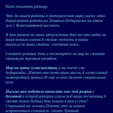
Надо понимать разницу.
Что до вашей работы в эзотерическом мире,скажу одно-
диверсионная работа,на Лукавого.Недаром вы на одном
лугу с Котельниковой пасетесь.
Я вам указала на ваши заблуждения.Это то.что видно не
вооружнным глазом.А сколько глупости в ваших
книгах,если ваши статьи -сплошная ложь.
Снимите розовые очки и посмотрите на мир не слепыми
глазами,но трезвым взглядом.
Мир на грани сумасшествия,
а вы поете ему
дефирамбы...Именно,ком олова ваши мысли.А олово-самый
низкопробный металл.И еще из него делают смертельные
пули.
Письмо вам побудило написать мне мой разрыв с
духовной с
естрой,которая уснула под ваши песнопения.А
сколько таких бедных душ попало к вам в сети?
Страшный вы человек.Потому что за вашим
искривленным сознанием- стоит Лукавый.