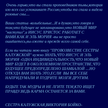
Очень горько,что вы стали проповедником тьмы,которая
изо всех сил успокаивает Россию,чтобы та спала и видела
розовые сны....
Ваши статьи -колыбельные...И я думаю,что говоря о
том,что будущее не запланировано,что НОВЫЙ МИР
"наступил",и ИИСУС ХРИСТОС РАБОТАЕТ С
ВАМИ.КАК И ЭЛЬ МОРИЯ -вы не просто
ошибаетесь,вы-лжете и прежде всего самой себе.
Если вы читали мою книгу "ПРОВОЗВЕСТИЕ СЕСТРЫ
КАЛУЖСКОЙ" нужно ЗНАТЬ,ЧТО ИИСУС И ЭЛЬ
МОРИЯ -ОДНА ИНДИВИДУАЛЬНОСТЬ,ЧТО НОВЫЙ
МИР БУДЕТ В ОКОЛОЗЕМНОМ ПРОСТРАНСТВЕ,ЧТО
БУДУЩЕЕ ПРЕДОПРЕДЕЛЕНО ШАМБАЛОЙ ....НО
ОТКУДА ВАМ ЗНАТЬ ЭТО,ЕСЛИ ВЫ ВСЕ СЕБЕ
НАПРИДУМАЛИ И ПУДРИТЕ МОЗГИ ДРУГИМ.
БУДЬТЕ ТАК МУДРЫ И НЕ ЛГИТЕ ТЕМ,КТО ИЩЕТ
ПРАВДУ.ВЕДЬ КАРМА ОСТАНЕТСЯ ЗА ВАМИ.
СЕСТРА КАЛУЖСКАЯ,ВИКТОРИЯ БОЙКО-