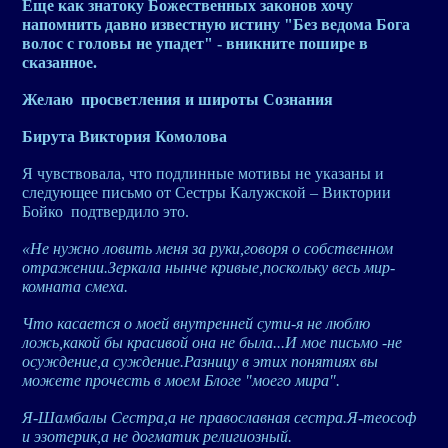
Еще как знатоку Божественных законов хочу
напомнить давно известную истину "Без ведома Бога
волос с головы не упадет" - вникните пошире в
сказанное.
Желаю просветления и широты Сознания
Бирута Виктория Комолова
Я чувствовала, что подлинные мотивы не указаны и
следующее письмо от Сестры Калужской – Виктории
Бойко подтвердило это.
«Не нужно ловить меня за руки,говоря о собственном
отражении.Зеркала нынче кривые,поскольку весь мир-
комната смеха.
Что касается о моей внутренней сути-я не люблю
ложь,какой бы красивой она не была...И мое письмо -не
осуждение,а суждение.Разницу в этих понятиях вы
можете прочесть в моем Блоге "моего мира".
Я-Шамбалы Сестра,а не православная сестра.Я-теософ
и эзотерик,а не догматик религиозный.