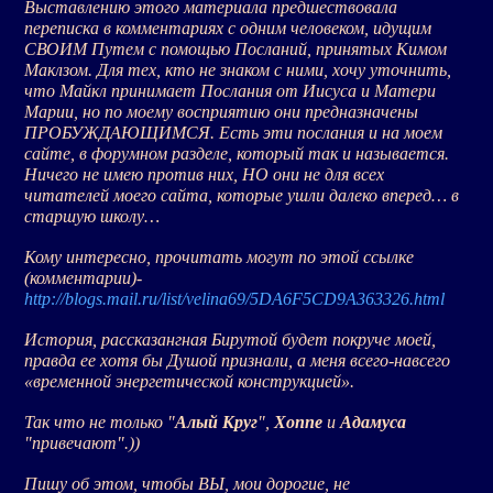
Выставлению этого материала предшествовала
переписка в комментариях с одним человеком, идущим
СВОИМ Путем с помощью Посланий, принятых Кимом
Маклзом. Для тех, кто не знаком с ними, хочу уточнить,
что Майкл принимает Послания от Иисуса и Матери
Марии, но по моему восприятию они предназначены
ПРОБУЖДАЮЩИМСЯ. Есть эти послания и на моем
сайте, в форумном разделе, который так и называется.
Ничего не имею против них, НО они не для всех
читателей моего сайта, которые ушли далеко вперед… в
старшую школу…
Кому интересно, прочитать могут по этой ссылке
(комментарии)-
http://blogs.mail.ru/list/velina69/5DA6F5CD9A363326.html
История, рассказангная Бирутой будет покруче моей,
правда ее хотя бы Душой признали, а меня всего-навсего
«временной энергетической конструкцией».
Так что не только "
Алый Круг
",
Хоппе
и
Адамуса
"привечают".))
Пишу об этом, чтобы ВЫ, мои дорогие, не