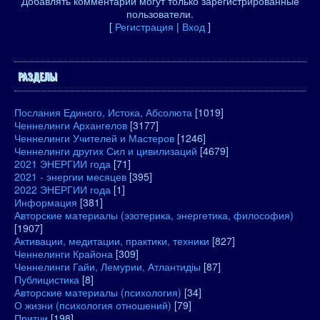
Добавлять комментарии могут только зарегистрированные
пользователи.
[
Регистрация
|
Вход
]
РАЗДЕЛЫ
Послания Единого, Истока, Абсолюта
[1019]
Ченнелинги Архангелов
[3177]
Ченнелинги Учителей и Мастеров
[1246]
Ченнелинги других Сил и цивилизаций
[4679]
2021 ЭНЕРГИИ года
[71]
2021 - энергии месяцев
[395]
2022 ЭНЕРГИИ года
[1]
Информация
[381]
Авторские материалы (эзотерика, энергетика, философия)
[1907]
Активации, медитации, практики, техники
[827]
Ченнелинги Крайона
[309]
Ченнелинги Гайи, Лемурии, Атлантидіы
[87]
Публицистика
[8]
Авторские материалы (психология)
[34]
О жизни (психология отношений)
[79]
Притчи
[198]