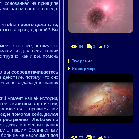
ия, основанная на принципе
ами, затем вашего соседа,
, чтобы просто делать то,
этого
, я прав, дорогой? Вы
имеет значение, потому что
84
3
5.0
ьянсу, и для всех наших
 трудно, как и вы, помочь
Творение.
Информер
то
вы сосредотачиваетесь
ое действие, потому что оно
большая отдача для ваших
кий момент нашей истории,
оей «визитной карточкой»,
м «вместе» ... нравится нам
ед и помогая себе, делая
аспространяют Любовь по
к сдвигу временных рамок
ву ... нашим Соединенным
 больше не находимся под
29
0
0.0