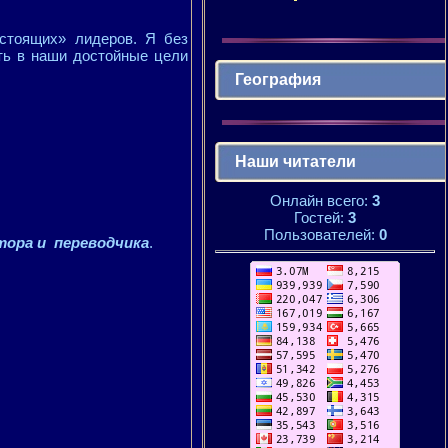
астоящих» лидеров. Я без
ить в наши достойные цели
География
Наши читатели
Онлайн всего:
3
Гостей:
3
Пользователей:
0
тора и переводчика
.