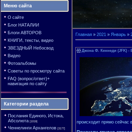
Меню сайта
О сайте
Блог НАТАЛИИ
Блоги АВТОРОВ
Главная
»
2021
»
Январь
»
КНИГИ, тексты, видео
ЗВЕЗДНЫЙ Небосвод
Джона Ф. Кеннеди (JFK) - 
Видео
Фотоальбомы
Советы по просмотру сайта
FAQ (вопрос/ответ)+
навигация по сайту
Категории раздела
Послания Единого, Истока,
Абсолюта
происходит прямо сейчас в
[1019]
Ченнелинги Архангелов
[3177]
Поначалу трудно опреде