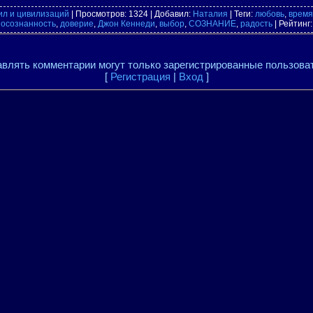
ил и цивилизаций
|
Просмотров
: 1324 |
Добавил
:
Наталия
|
Теги
:
любовь
,
время
,
осознанность
,
доверие
,
Джон Кеннеди
,
выбор
,
СОЗНАНИЕ
,
радость
|
Рейтинг
влять комментарии могут только зарегистрированные пользова
[
Регистрация
|
Вход
]