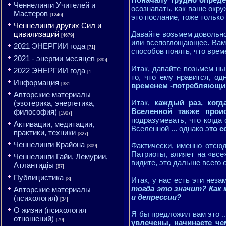
Ченнелинги Учителей и
осознавать, как ваше окр
Мастеров
[1246]
это послание, тоже только
Ченнелинги других Сил и
цивилизаций
Давайте возьмем довольно 
[4679]
или всепоглощающее. Вам 
2021 ЭНЕРГИИ года
[71]
способов понять, что вре
2021 - энергии месяцев
[395]
Итак, давайте возьмем нын
2022 ЭНЕРГИИ года
[1]
то, что ему нравится, од
Информация
[381]
временем -потребляющи
Авторские материалы
Итак,
каждый раз, когд
(эзотерика, энергетика,
Вселенной также прои
философия)
[1907]
подразумевать, что когда
Активации, медитации,
Вселенной ... однако э
то 
практики, техники
[827]
Ченнелинги Крайона
Фактически, именно отсю
[309]
Патриоты, влияет на «все»
Ченнелинги Гайи, Лемурии,
видите, это дальше всего 
Атлантидіы
[87]
Публицистика
Итак, у нас есть эти неза
[8]
тогда это значит? Как
Авторские материалы
и депрессии?
(психология)
[34]
О жизни (психология
Я бы предложил вам это ..
отношений)
[79]
увлечены, начинаете чем