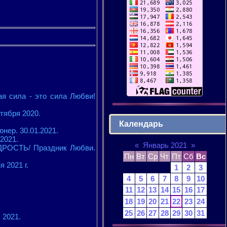
я сила - это сила Любви!
тября 2020.
Календарь
нер. 30.01.2021.
2021.
«
Январь 2021
»
ДРОСТЬ/ Праздник Любви.
Пн
Вт
Ср
Чт
Пт
Сб
Вс
 2021 г.
1
2
3
4
5
6
7
8
9
10
11
12
13
14
15
16
17
18
19
20
21
22
23
24
25
26
27
28
29
30
31
 2021.