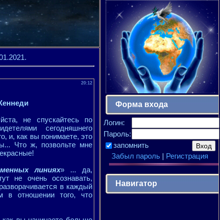
01.2021.
20:12
Кеннеди
Форма входа
йста, не спускайтесь по
Логин:
детелями сегодняшнего
Пароль:
о, и, как вы понимаете, это
ы... Что ж, позвольте мне
запомнить
рекрасные!
Забыл пароль
|
Регистрация
еменных линиях
» ... да,
ут не очень осознавать,
Навигатор
 разворачивается в каждый
м в отношении того, что
о, как вы начинаете больше