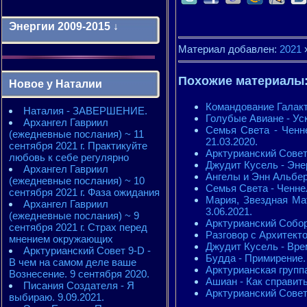
Энергии 2009-2015 ↓
Материал добавлен:
2021
Энергии 2009-2011 годы
2010 - энергии месяцев
Похожие материалы
Новое у Наталии
2010 - ЭНЕРГИИ года
2011 - энергии месяцев
Командование Галакт
Наталия - ЗАВЕРШЕНИЕ.
2011 - ЭНЕРГИИ года
Голубые Авиане - Ус
Архангел Гавриил
2012 - энергии месяцев
Семья Света - Ченн
(ежедневные послания) ~ 11
2012 - ЭНЕРГИИ года
21.03.2020.
сентября 2021 г. Практикуйте
2013 - энергии месяцев
Арктурианский Совет
любовь к себе регулярно
2013 - ЭНЕРГИИ года
Джудит Кусель - Энер
Архангел Гавриил
2014 - энергии месяцев
Ангелы и Энн Альберс
(ежедневные послания) ~ 10
2014 - ЭНЕРГИИ года
Семья Света - Ченне
сентября 2021 г. Фаза ожидания
2015 - энергии месяцев
Мария, Звездная М
Архангел Гавриил
2015 - ЭНЕРГИИ года
3.06.2021.
(ежедневные послания) ~ 9
Арктурианский Собор 
сентября 2021 г. Страх перед
Разговор с Архитекто
мнением окружающих
Джудит Кусель - Вре
Арктурианский Совет 9-D -
Будда - Примирение. 
В чем на самом деле ваше
Арктурианская группа
Вознесение. 9 сентября 2020.
Ашиан - Как справит
Писания Создателя - Я
Арктурианский Совет 
выбираю. 9.09.2021.