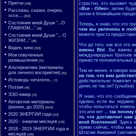
Притчи
страстно, это вызовет чуд
[198]
«
Все - Одно
», затем буд
Рассказы, сказки, очерки,
затем в ближайшем городе,
эссе....
[303]
Состояния моей Души "...О
Теперь, я знаю, что это т
ГЛАВНОМ..."
чем вы увлечены в любом
[48]
можете просто предостави
Состояния моей Души "... О
ЖИЗНИ..."
[46]
Что до того, как все это 
Видео, кино
[303]
важны ВЫ
. Вы важны д
Мои озвученные
международных братьев и 
размышления
принести положительный р
[51]
Альтернатива (материалы
Тем не менее, я говорю вам
для личного восприятия)
[62]
на том, что вам действи
Исповедь читателя...
действительно помогает 
[7]
денег, не так ли? (улыбка)
Поэзия
[49]
ЭЗО-юмор
[70]
Я знаю, что это сообщени
однако, если вы недавно 
Авторские материалы
чтобы попытаться помочь 
(разное, до 2020)
[6023]
это или нет ...
так почему 
2020 ЭНЕРГИИ года
[114]
то, что доставляет нам
2020 - энергии месяцев
всей Вселенной!
Здесь н
[479]
прямо сейчас, чтобы мы 
2018 - 2019 ЭНЕРГИИ года и
Штатам Америки! (заглав
месяцев
[106]