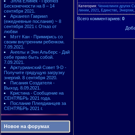
Элла Елинек - Прогноз
Бесконечности на 8 – 14
Категория
:
Ченнелинги других С
линии
,
2021
,
Единство
,
Энергии
сентября 2021.
Архангел Гавриил
Всего комментариев
:
0
(ежедневные послания) ~ 8
сентября 2021 г. Отказ от
Доба
любви
Мэтт Кан - Примирись со
своим внутренним ребенком.
7.09.2021.
Ангелы и Энн Альберс - Дай
себе право быть собой.
7.09.2021.
Арктурианский Совет 9-D -
Получите грядущую загрузку
энергий. 8 сентября 2020.
Писания Создателя -
Выход. 8.09.2021.
Кристина - Сообщение на
СЕНТЯБРЬ 2021 года.
Послание Плеядианцев за
СЕНТЯБРЬ 2021 г.
Новое на форумах