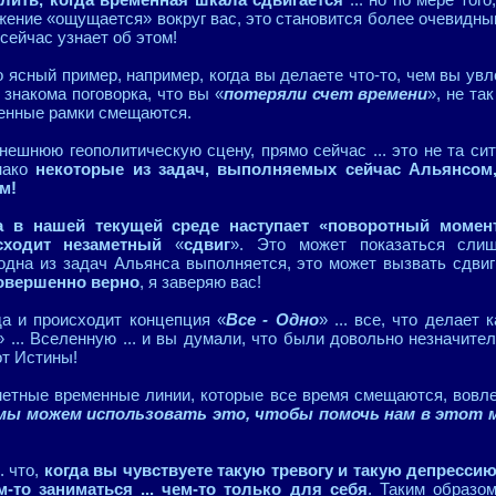
ужение «ощущается» вокруг вас, это становится более очевидн
 сейчас узнает об этом!
ясный пример, например, когда вы делаете что-то, чем вы увле
знакома поговорка, что вы «
потеряли счет времени
», не та
менные рамки смещаются.
ешнюю геополитическую сцену, прямо сейчас ... это не та сит
нако
некоторые из задач, выполняемых сейчас Альянсом
м!
а в нашей текущей среде наступает «поворотный момен
сходит незаметный
«
сдвиг
». Это может показаться слиш
 одна из задач Альянса выполняется, это может вызвать сдви
совершенно верно
, я заверяю вас!
да и происходит концепция «
Все - Одно
» ... все, что делает
 ... Вселенную ... и вы думали, что были довольно незначител
от Истины!
метные временные линии, которые все время смещаются, вовлек
 мы можем использовать это, чтобы помочь нам в этот 
. что,
когда вы чувствуете такую ​​тревогу и такую ​​депресси
-то заниматься ... чем-то только для себя
. Таким образом