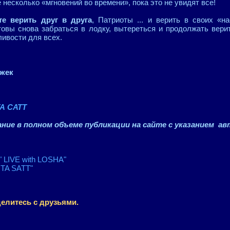
е несколько «мгновений во времени», пока это не увидят все!
е верить друг в друга
, Патриоты ... и верить в своих «н
товы снова забраться в лодку, вытереться и продолжать вер
ливости для всех.
Джек
А САТТ
ние в полном объеме публикации на сайте с указанием ав
" LIVE with LOSHA"
TA SATT"
елитесь с друзьями.