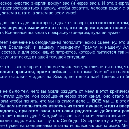
есное чувство энергии вокруг вас (и через вас!), И эта энерг
ет распространяться наружу, чтобы охватить человек рядом с в
 затем в штате, а затем во всем мире!
рудно понять для некоторых, однако я говорю,
что плохого в том
 случае, независимо от того, что энергия делает после 
ть Вселенной посылать прекрасную энергию, куда ей нужно!
имеет значение на сегодняшней геополитической сцене, ну, это 
ля Вселенной, и вашему президенту Трампу, и нашему Ал
сестер, и для всех наших патриотов, которые пытаются так же
езультат исход к нашей текущей ситуации.
 это ... так же просто, как мое заявление, заключается в том, ч
тельно нравится, прямо сейчас
... это также "важно" это сам
всем остальным здесь на Земле, не только вам! Теперь это 
е не было тем, чего вы могли ожидать от меня в этот критичес
читали другие мои сообщения через этот канал, оно стало м
вам чтобы понять, что мы на самом деле ...
ВСЕ мы
... в это
бы нам не попытаться извлечь из этого лучшее, и идти впер
 радость, при этом зная, что наши радостные действия р
ет ничтожных душ! Каждый из вас так критически относится 
могли продолжить наш путь к Свободе, Суверенитету и Единст
ные буквы на соединенных штатах использовались кликой). Мы