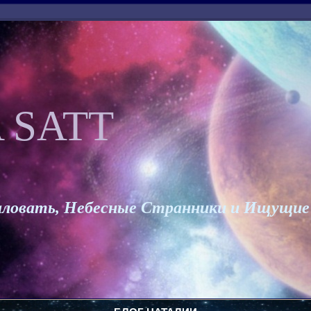
 SATT
ловать, Небесные Странники и Ищущие