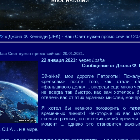
БЛОГ НАТАЛИИ
22
» Джона Ф. Кеннеди (JFK) - Ваш Свет нужен прямо сейчас! 20.
Ваш Свет нужен прямо сейчас! 20.01.2021.
22 января 2021
г.
через Losha
Сообщение от Джона Ф. 
Эй-эй-эй, мои дорогие Патриоты! Пожалу
«рельсам» после того, как стали сви
«фальшивого дела» ... впереди еще много чег
не всегда так быстро, как вам хотелось б
отвлечь вас от этих мрачных мыслей, мои п
Я хотел бы немного поговорить о «
вр
временных линиях! Некоторые из вас мог
сколько разных, но похожих линий времени
момент ... однако это становится важны
 США ... и в мире.
лить, когда временная шкала сдвигается
... но по мере тог