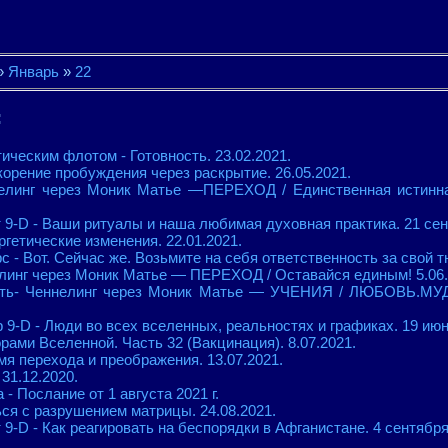
»
Январь
»
22
:
ическим флотом - Готовность. 23.02.2021.
корение пробуждения через раскрытие. 26.05.2021.
елинг через Моник Матье —ПЕРЕХОД / Единственная истинна
 9-D - Ваши ритуалы и наша любимая духовная практика. 21 сен
гетические изменения. 22.01.2021.
 - Вот. Сейчас же. Возьмите на себя ответственность за свой тю
линг через Моник Матье — ПЕРЕХОД / Оставайся единым! 5.06.
ать- Ченнелинг через Моник Матье — УЧЕНИЯ / ЛЮБОВЬ.МУ
9-D - Люди во всех вселенных, реальностях и графиках. 19 июня
рами Вселенной. Часть 32 (Вакцинация). 8.07.2021.
мя перехода и преображения. 13.07.2021.
31.12.2020.
 - Послание от 1 августа 2021 г.
ься с разрушением матрицы. 24.08.2021.
9-D - Как реагировать на беспорядки в Афганистане. 4 сентября