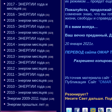
их режимом ... пройдет ещ
2017 - ЭНЕРГИИ года и
месяцев
Пожалуйста, продолжайт
[11]
сомнения знаю, что вы го
2016 - ЭНЕРГИИ года
[31]
жизни, свободы и справед
2016 - энергии месяцев
[223]
2015 - ЭНЕРГИИ года
Я с вами всегда…
[15]
2015 - энергии месяцев
[323]
Ваш вечно преданный, 
2014 - ЭНЕРГИИ года
[32]
20 января 2021г.
2014 - энергии месяцев
[198]
2013 - ЭНЕРГИИ года
[32]
ПЕРЕВОД сайта ОМАР Т
2013 - энергии месяцев
[339]
Разрешено копирова
2012 - ЭНЕРГИИ года
[67]
2012 - энергии месяцев
[148]
2011 - ЭНЕРГИИ года
[88]
Источник материала сайт
2011 - энергии месяцев
[102]
Публикация Сайт
"OMAR 
2010 - ЭНЕРГИИ года
[139]
2010 - энергии месяцев
[131]
Резонирует?
Энергии 2009-2011 годы
Несите Свет дальше. Под
[128]
Энергии прошлых лет
[0]