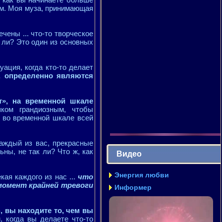
ым. Моя муза, принимающая
чены ... что-то творческое
к ли? Это один из основных
уация, когда кто-то делает
, определенно являются
т», на временной шкале
ком грандиозным, чтобы
г во временной шкале всей
 каждый из вас, прекрасные
ьны, не так ли? Что ж, как
Видео
Энергия любви
ая каждого из нас ...
что
момент крайней тревоги
Информер
ю, вы находите то, чем вы
, когда вы делаете что-то