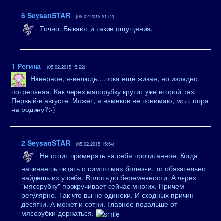
6
SeysanSTAR
(05.02.2015 21:52)
Точно. Бывают и такие ощущения.
1
Регина
(05.02.2015 15:22)
Наверное, я-нелюдь....пока ещё живая, но изрядно
потрепаная. Как через мясорубку крутит уже второй раз.
Первый-в августе. Может, я намеков не понимаю, мол, пора
на родину?:-)
2
SeysanSTAR
(05.02.2015 15:54)
Не стоит примерять на себя прочитанное. Когда
начинаешь читать о симптомах болезни, то обязательно
найдешь их у себя. Вплоть до беременности. А через
"мясорубку" прокручивает сейчас многих. Причем
регулярно. Так что вы не одиноки. И сходных причин
десятки. А может и сотни. Главное подальше от
мясорубки держаться.