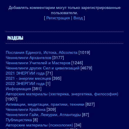
Добавлять комментарии могут только зарегистрированные
пользователи.
[
Регистрация
|
Вход
]
РАЗДЕЛЫ
Послания Единого, Истока, Абсолюта
[1019]
Ченнелинги Архангелов
[3177]
Ченнелинги Учителей и Мастеров
[1246]
Ченнелинги других Сил и цивилизаций
[4679]
2021 ЭНЕРГИИ года
[71]
2021 - энергии месяцев
[395]
2022 ЭНЕРГИИ года
[1]
Информация
[381]
Авторские материалы (эзотерика, энергетика, философия)
[1907]
Активации, медитации, практики, техники
[827]
Ченнелинги Крайона
[309]
Ченнелинги Гайи, Лемурии, Атлантидіы
[87]
Публицистика
[8]
Авторские материалы (психология)
[34]