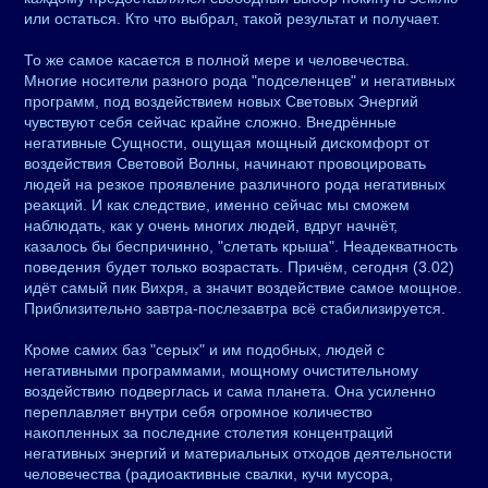
или остаться. Кто что выбрал, такой результат и получает.
То же самое касается в полной мере и человечества.
Многие носители разного рода "подселенцев" и негативных
программ, под воздействием новых Световых Энергий
чувствуют себя сейчас крайне сложно. Внедрённые
негативные Сущности, ощущая мощный дискомфорт от
воздействия Световой Волны, начинают провоцировать
людей на резкое проявление различного рода негативных
реакций. И как следствие, именно сейчас мы сможем
наблюдать, как у очень многих людей, вдруг начнёт,
казалось бы беспричинно, "слетать крыша". Неадекватность
поведения будет только возрастать. Причём, сегодня (3.02)
идёт самый пик Вихря, а значит воздействие самое мощное.
Приблизительно завтра-послезавтра всё стабилизируется.
Кроме самих баз "серых" и им подобных, людей с
негативными программами, мощному очистительному
воздействию подверглась и сама планета. Она усиленно
переплавляет внутри себя огромное количество
накопленных за последние столетия концентраций
негативных энергий и материальных отходов деятельности
человечества (радиоактивные свалки, кучи мусора,