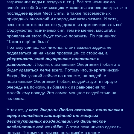
загрязнение воды и воздуха и т.п.). Всё это неминуемо
влечёт за собой активизацию множества заново раскрытых в
последнее время Мест Силы, а также повсеместных
природных аномалий и природных катаклизмов. И хотя,
весь этот поток пытаются удержать и гармонизировать всё
Содружество позитивных сил, тем не менее, масштабы
проявления этого будут только поражать. По принципу:
"Такого ещё не было".
Поэтому сейчас, как никогда, стоит важная задача не
поддаваться ни на какие провокации со стороны, а
удерживать своё внутреннее состояние в
равновесии
. Людям, с активными Энергиями Любви это
будет удаваться легче всего. Потому что, энергетический
Вихрь, бушующий сейчас на планете, на людей, с
неактивными Энергиями Любви, воздействует в первую
очередь на психику, выбивая их из равновесия по
малейшему поводу. Это самое мощное воздействие на
человека.
У тех же,
у кого Энергии Любви активны, психическая
сфера остаётся защищённой от мощных
деструктивных воздействий, но физическое
воздействие всё же идёт
. С этим пока ничего сделать
нельзя. Потому что мы все пока живём в одном