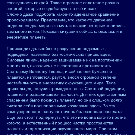
совокупность вихрей. Такое огромное сплетение разных
энергий, которые воздействуют на всё и всех.
Сложно даже подобрать какое-то адекватное сравнение
происходящему. Представьте, что какое-то движение
подняло со дна моря всю муть и осадки, которые копились
там много веков. Похожая ситуация сейчас сложилась и в
энергетике планеты.
Происходит дальнейшее разрушение подземных,
подводных, наземных баз космических пришельцев.
Силовые линии, надёжно защищавшие их на протяжении
многих лет, оказались не в состоянии противостоять
Световому Воинству Творца, и сейчас они буквально
плавятся, изгибаются, рвутся, внося огромной степени
нестабильность в энергетику окружающего мира. Тела
пришельцев, получив громадные дозы Световой радиации,
плавятся и разваливаются на части. Для них единственным
спасением было покинуть планету, но они слишком долго
считали себя полноправными хозяевами здесь. За эту
самоуверенность наступает очень болезненная расплата.
Ещё раз стоит подчеркнуть, что это не война кого-то против
кого-то, а естественный процесс чистки пространства
планеты и гармонизации окружающего мира. При этом
каждому предоставлялся свободный выбор покинуть Землю