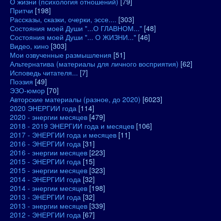
О жизни (психология отношений)
[79]
Притчи
[198]
Рассказы, сказки, очерки, эссе....
[303]
Состояния моей Души "...О ГЛАВНОМ..."
[48]
Состояния моей Души "... О ЖИЗНИ..."
[46]
Видео, кино
[303]
Мои озвученные размышления
[51]
Альтернатива (материалы для личного восприятия)
[62]
Исповедь читателя...
[7]
Поэзия
[49]
ЭЗО-юмор
[70]
Авторские материалы (разное, до 2020)
[6023]
2020 ЭНЕРГИИ года
[114]
2020 - энергии месяцев
[479]
2018 - 2019 ЭНЕРГИИ года и месяцев
[106]
2017 - ЭНЕРГИИ года и месяцев
[11]
2016 - ЭНЕРГИИ года
[31]
2016 - энергии месяцев
[223]
2015 - ЭНЕРГИИ года
[15]
2015 - энергии месяцев
[323]
2014 - ЭНЕРГИИ года
[32]
2014 - энергии месяцев
[198]
2013 - ЭНЕРГИИ года
[32]
2013 - энергии месяцев
[339]
2012 - ЭНЕРГИИ года
[67]