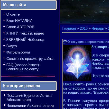
Меню сайта
О сайте
Блог НАТАЛИИ
Блоги АВТОРОВ
Главная
»
2015
»
Январь
»
КНИГИ, тексты, видео
ЗВЕЗДНЫЙ Небосвод
О текущих энергетических
Видео
8 января 
Фотоальбомы
Всё сверш
Советы по просмотру сайта
тонкого 
Наибольш
FAQ (вопрос/ответ)+
высокая к
навигация по сайту
Что это з
Пока судить рано.Произо
Категории раздела
мыслеформы до её реализ
на наших глазах. "Бумеран
Послания Единого, Истока,
Абсолюта
В России запущен проце
[1019]
становится просто жиз
Ченнелинги Архангелов
[3177]
Кристалла Любви в этом п