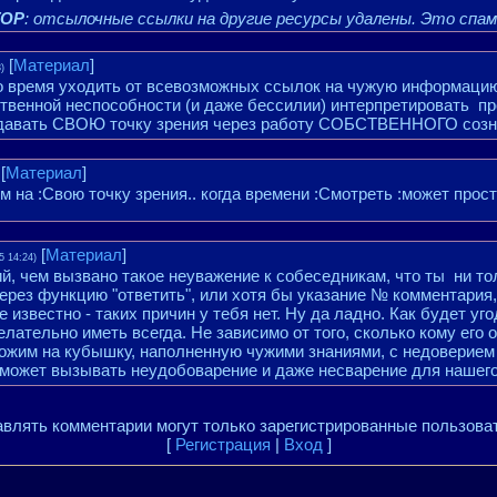
ТОР
: отсылочные ссылки на другие ресурсы удалены. Это спам
[
Материал
]
)
о время уходить от всевозможных ссылок на чужую информацию.
твенной неспособности (и даже бессилии) интерпретировать п
выдавать СВОЮ точку зрения через работу СОБСТВЕННОГО созн
[
Материал
]
им на :Свою точку зрения.. когда времени :Смотреть :может прост
[
Материал
]
5 14:24)
ий, чем вызвано такое неуважение к собеседникам, что ты ни т
ерез функцию "ответить", или хотя бы указание № комментария
известно - таких причин у тебя нет. Ну да ладно. Как будет уго
ательно иметь всегда. Не зависимо от того, сколько кому его о
хожим на кубышку, наполненную чужими знаниями, с недоверием
 может вызывать неудобоварение и даже несварение для нашего
влять комментарии могут только зарегистрированные пользова
[
Регистрация
|
Вход
]