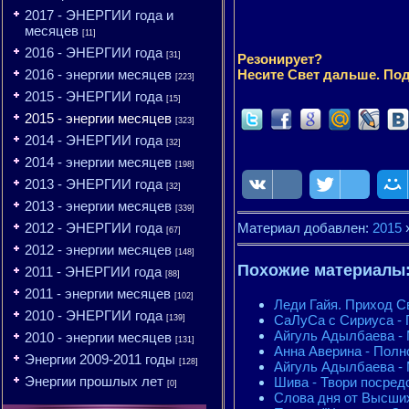
2017 - ЭНЕРГИИ года и
месяцев
[11]
2016 - ЭНЕРГИИ года
[31]
Резонирует?
2016 - энергии месяцев
Несите Свет дальше. Под
[223]
2015 - ЭНЕРГИИ года
[15]
2015 - энергии месяцев
[323]
2014 - ЭНЕРГИИ года
[32]
2014 - энергии месяцев
[198]
2013 - ЭНЕРГИИ года
[32]
2013 - энергии месяцев
[339]
2012 - ЭНЕРГИИ года
Материал добавлен:
2015
[67]
2012 - энергии месяцев
[148]
Похожие материалы
2011 - ЭНЕРГИИ года
[88]
2011 - энергии месяцев
[102]
Леди Гайя. Приход С
2010 - ЭНЕРГИИ года
СаЛуСа с Сириуса - 
[139]
Айгуль Адылбаева - 
2010 - энергии месяцев
[131]
Анна Аверина - Полн
Энергии 2009-2011 годы
[128]
Айгуль Адылбаева - 
Энергии прошлых лет
Шива - Твори посред
[0]
Слова дня от Высших