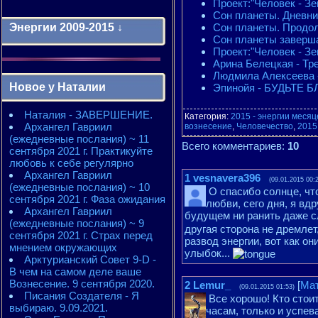
Проект:"Человек - Зе
Сон планеты. Дневни
Сон планеты. Продо
Энергии 2009-2015 ↓
Cон планеты заверш
Проект:"Человек - Зе
Арина Белецкая - Тр
Энергии 2009-2011 годы
Людмила Алексеева 
2010 - энергии месяцев
Новое у Наталии
Эпинойя - БУДЬТЕ 
2010 - ЭНЕРГИИ года
2011 - энергии месяцев
Наталия - ЗАВЕРШЕНИЕ.
2011 - ЭНЕРГИИ года
Категория
:
2015 - энергии месяц
Архангел Гавриил
2012 - энергии месяцев
вознесение
,
Человечество
,
2015
(ежедневные послания) ~ 11
2012 - ЭНЕРГИИ года
Всего комментариев
:
10
сентября 2021 г. Практикуйте
2013 - энергии месяцев
любовь к себе регулярно
2013 - ЭНЕРГИИ года
Архангел Гавриил
2014 - энергии месяцев
1
vesnavera396
(09.01.2015 00:
(ежедневные послания) ~ 10
2014 - ЭНЕРГИИ года
О спасибо солнце, чт
сентября 2021 г. Фаза ожидания
2015 - энергии месяцев
любви, сего дня, я вд
Архангел Гавриил
2015 - ЭНЕРГИИ года
будущем ни ранить даже сл
(ежедневные послания) ~ 9
другая сторона не дремлет
сентября 2021 г. Страх перед
развод энергии, вот как он
мнением окружающих
улыбок...
Арктурианский Совет 9-D -
В чем на самом деле ваше
Вознесение. 9 сентября 2020.
2
Lemur_
[
Ма
(09.01.2015 01:53)
Писания Создателя - Я
Все хорошо! Кто стоит
выбираю. 9.09.2021.
часам, только и успев