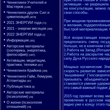
Ченнелинги Учителей и
активации - не разрешили
Мастеров
[1246]
на консультации, можно п
Ченнелинги других Сил и
свои способы.
цивилизаций
[4679]
При мощном проникновении
2021 ЭНЕРГИИ года
[71]
и желания, подкреплённые
2021 - энергии месяцев
быстрой материализации. 
[395]
2022 ЭНЕРГИИ года
[1]
Всё возрастающая концен
Информация
[381]
предполагать смену госуд
больше, но в конечном счё
Авторские материалы
1.Работа на Запад (Ротшил
(эзотерика, энергетика,
2.Работа на раскрытие на
философия)
[1907]
силу Духа Русского народа
Активации, медитации,
практики, техники
[827]
Мощные космические Эне
Ченнелинги Крайона
скорость развития зависи
[309]
"вышиванки" (
"косоворотк
Ченнелинги Гайи, Лемурии,
призывать объединяться
Атлантидіы
[87]
становится умение удержи
Публицистика
это самый важный подвиг 
[8]
Авторские материалы
2015 год проявит всему м
(психология)
[34]
проявление в русском нар
О жизни (психология
видно уже к концу этого го
отношений)
[79]