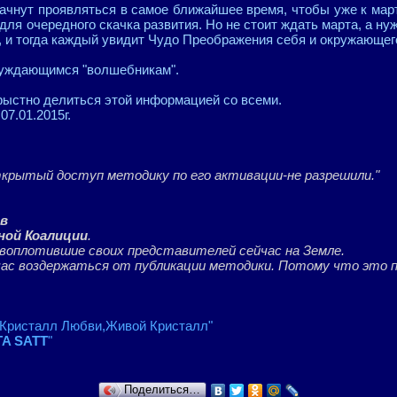
ачнут проявляться в самое ближайшее время, чтобы уже к мар
 для очередного скачка развития. Но не стоит ждать марта, а ну
, и тогда каждый увидит Чудо Преображения себя и окружающего
буждающимся "волшебникам".
ыстно делиться этой информацией со всеми.
7.01.2015г.
крытый доступ методику по его активации-не разрешили."
ов
ной Коалиции
.
,воплотившие своих представителей сейчас на Земле.
час воздержаться от публикации методики. Потому что это п
"Кристалл Любви,Живой Кристалл"
A SATT
"
Поделиться…