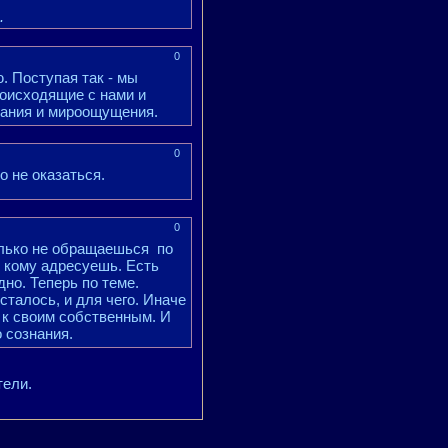
.
0
 Поступая так - мы
роисходящие с нами и
ания и мироощущения.
0
о не оказаться.
0
олько не обращаешься по
, кому адресуешь. Есть
дно. Теперь по теме.
сталось, и для чего. Иначе
 к своим собственным. И
 сознания.
тели.