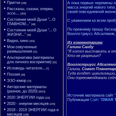
Притчи
А пока первые перемены н
[198]
масса энергий нового типа
Рассказы, сказки, очерки,
своей повседневной жизни
эссе....
[303]
Состояния моей Души "...О
С уважением ко всем про
ГЛАВНОМ..."
[48]
По прежнему прошу бескор
Состояния моей Души "... О
Вооллстриусс Абсалямов, 0
ЖИЗНИ..."
[46]
Видео, кино
[303]
Из комментариев
:
Мои озвученные
Галина Санду
размышления
"Я хотел выставить в от
[51]
Кто не разрешил?
Альтернатива (материалы
для личного восприятия)
[62]
Вооллстриусс Абсалям
Исповедь читателя...
Галина,
Совет Планетар
[7]
Туда входят цивилизации
Поэзия
[49]
Они порекомендовали сей
ЭЗО-юмор
[70]
Авторские материалы
(разное, до 2020)
[6023]
Источник материала сайт
2020 ЭНЕРГИИ года
[114]
Публикация
Сайт "
OMAR T
2020 - энергии месяцев
[479]
2018 - 2019 ЭНЕРГИИ года и
месяцев
[106]