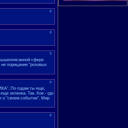
0
0
0
, вышеописанной сфере
 не порицание "розовых
0
КА". По годам ты еще,
еще зеленка. Так. Кое - где
 о "своем событии". Мир
0