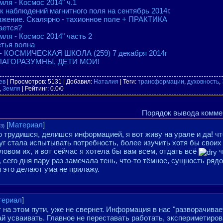
мля - Космос 2014" ч.1
к наблюдений магнитного поля на сентябрь 2014г.
лжение. Скалярно - тахионное поле + ПРАКТИКА
ается?
мля - Космос 2014" часть 2
етья волна
- КОСМИЧЕСКАЯ ШКОЛА (259) 7 декабря 2014г
БЛАГОРАЗУМНЫ, ДЕТИ МОИ!
ев
|
Просмотров
: 5131 |
Добавил
:
Наталия
|
Теги
:
трансформации
,
духовность
,
,
Земля
|
Рейтинг
:
0.0
/
0
Порядок вывода комме
[
Материал
]
23)
о трудишся, делишся информацией, я вот живу на урале и да! ч
руг стала испытывать потребность, более изучить хотя бы своих
овом их, и вот сейчас я хотела бы вам всем, отдать всё
ч
, сего дня пару раз замечала тень, что-то тёмное, сущность ряд
и это делают ума не прилажу.
териал
]
 на этом пути, уже не свернет. Информация в нас "разворачивает
ай усваивать. Главное не переставать работать, экспериметиров