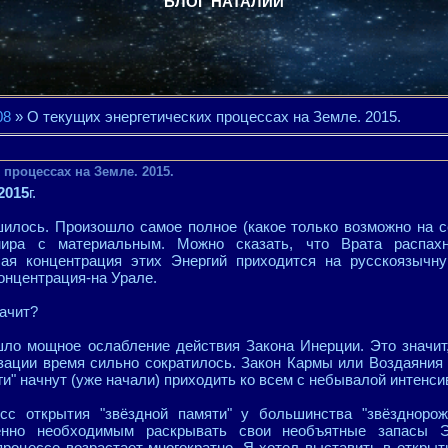
БЛОГ НАТАЛИИ
08
» О текущих энергетических процессах на Земле. 2015.
 процессах на Земле. 2015.
2015
г.
илось. Произошло самое полное (какое только возможно на с
мира с материальным. Можно сказать, что Врата распах
ая концентрация этих Энергий приходится на русскоязычну
онцентрация-на Урале.
начит?
шло мощное ослабление действия Закона Инерции. Это значит,
ации время сильно сократилось. Закон Кармы или Воздаяния 
ги" начнут (уже начали) приходить ко всем с небывалой интенси
сс открытия "звёздной памяти" у большинства "звёзднорож
ненно необходимым раскрывать свои необъятные запасы Э
роцессе возрастает многократно. Я хотел выставить в открыт