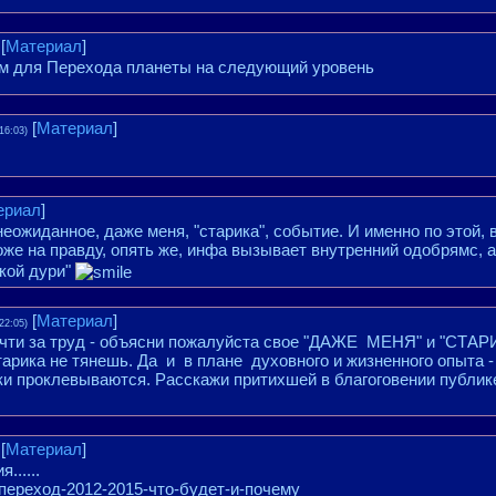
[
Материал
]
 для Перехода планеты на следующий уровень
[
Материал
]
16:03)
ериал
]
еожиданное, даже меня, "старика", событие. И именно по этой
же на правду, опять же, инфа вызывает внутренний одобрямс, а
цкой дури"
[
Материал
]
22:05)
чти за труд - объясни пожалуйста свое "ДАЖЕ МЕНЯ" и "СТАРИ
тарика не тянешь. Да и в плане духовного и жизненного опыта - 
и проклевываются. Расскажи притихшей в благоговении публике
[
Материал
]
......
-переход-2012-2015-что-будет-и-почему