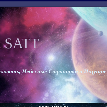
 SATT
ловать, Небесные Странники и Ищущие