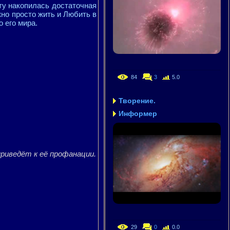
ту накопилась достаточная
жно просто жить и Любить в
 его мира.
84
3
5.0
Творение.
Информер
риведёт к её профанации.
29
0
0.0