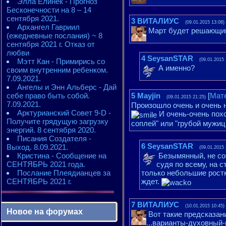
Элла Елинек - Прогноз
Бесконечности на 8 – 14
сентября 2021.
3
ВИТАЛИУС
(09.01.2015 13:08)
Архангел Гавриил
Март будет решающим
(ежедневные послания) ~ 8
сентября 2021 г. Отказ от
любви
4
SeysanSTAR
Мэтт Кан - Примирись со
(09.01.2015 
А именно?
своим внутренним ребенком.
7.09.2021.
Ангелы и Энн Альберс - Дай
себе право быть собой.
5
Mayjin
[
Мат
(09.01.2015 21:25)
7.09.2021.
Произошло очень и очень н
Арктурианский Совет 9-D -
И очень-очень похо
Получите грядущую загрузку
соплей" или "грубой мужи
энергий. 8 сентября 2020.
Писания Создателя -
6
SeysanSTAR
Выход. 8.09.2021.
(09.01.2015 
Кристина - Сообщение на
Безымянный, не со
СЕНТЯБРЬ 2021 года.
судя по всему, на с
Послание Плеядианцев за
только небольшие ростк
СЕНТЯБРЬ 2021 г.
ждет.
7
ВИТАЛИУС
(10.01.2015 10:45)
Новое на форумах
Вот такие предсказания
...варианты-духовный