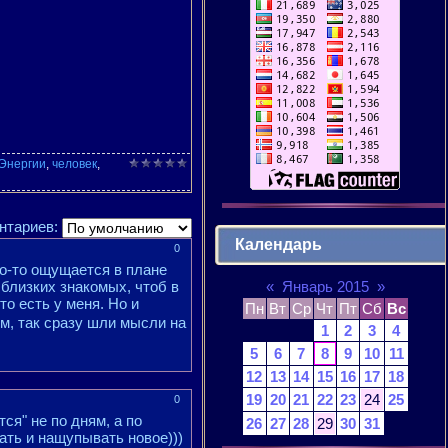
Энергии
,
человек
,
нтариев:
Календарь
0
то-то ощущается в плане
«
Январь 2015
»
 близких знакомых, чтоб в
то есть у меня. Но и
Пн
Вт
Ср
Чт
Пт
Сб
Вс
ом, так сразу шли мысли на
1
2
3
4
5
6
7
8
9
10
11
12
13
14
15
16
17
18
19
20
21
22
23
24
25
0
ся" не по дням, а по
26
27
28
29
30
31
ать и нащупывать новое)))