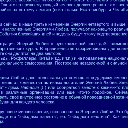
. Так что по прежнему каждый человек должен решать этот воп
рийти на встречу-лекцию (пока только Екатеринбург и Челябин
 сейчас в наше третье измерение Энергий четвёртого и выше
 и наполненные Энергиями Любви, получают наконец-то реаль
События ближайших дней и недель будут этому подтверждение
трация Энергий Любви в русскоязычной зоне даёт возможн
арственного курса. В правительстве сформированы две коали
те они делятся на два вектора:
ьды, Рокфеллеры, Китай и т.д. и т.п.) и на подавление национал
ционального самосознания. Построение независимой и сильно
.
ргии Любви дают колоссальную помощь и поддержку именно
т лишь от количества активных носителей Энергий Любви. Зде
и" - прим. Наталия :)
) или собираться вместе с какими-то пл
 в различные организации или ещё что-то подобное. Сейч
вать своё внутреннее состояние в обычной повседневной жизни
Души для каждого человека.
иру новое мировоззрение, основанное на Энергиях Любви. Это б
оде его "звёздных качеств", его "звёздного генотипа". Как им
да.