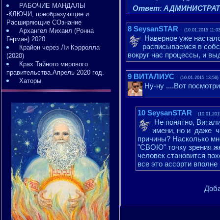
РАБОЧИЕ МАНДАЛЫ
Ответ
:
АДМИНИСТРА
-КЛЮЧИ, преобразующие и
Расширяющие СОзнание
8
SeysanSTAR
Архангел Михаил (Ронна
(10.01.2015 11:03
Наверное уже настал
Герман) 2020
расписываемся в собс
Крайон через Ли Кэрролла
вокруг нас процессы, и 
(2020)
Крах Тайного мирового
правительства.Апрель 2020 год.
9
ВИТАЛИУС
(10.01.2015 13:56)
Хаторы
Ну-ну ....Вот посмотр
10
SeysanSTAR
(10.01.201
Не понятно, Витал
имени, но и даже ч
причины? Насколько мне 
"СВОЮ" точку зрения жел
человек становится по
все это ассорти вполне
Доба