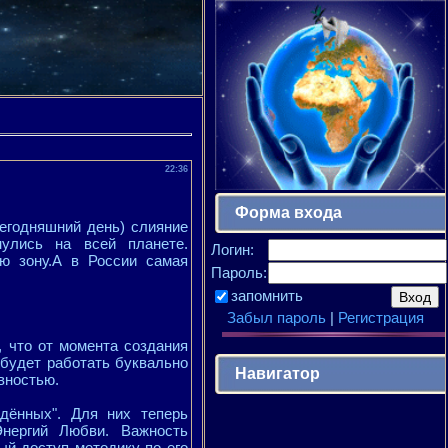
22:36
Форма входа
егодняшний день) слияние
нулись на всей планете.
Логин:
ю зону.А в России самая
Пароль:
запомнить
Забыл пароль
|
Регистрация
 что от момента создания
будет работать буквально
Навигатор
вностью.
дённых". Для них теперь
нергий Любви. Важность
ый доступ методику по его