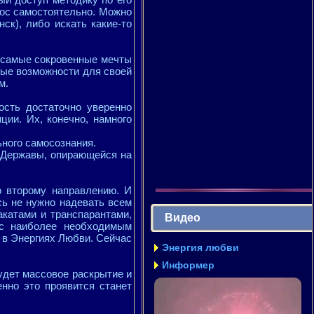
рос самостоятельно. Можно
ск), либо искать какие-то
, самые сокровенные мечты
ные возможности для своей
м.
ость достаточно уверенно
ции. Их, конечно, намного
ьного самосознания.
й Державы, опирающейся на
 второму направлению. И
сь не нужно надевать всем
акатами и транспарантами,
Видео
ас наиболее необходимым
 в Энергиях Любви. Сейчас
Энергия любви
Информер
удет массовое раскрытие и
енно это проявится станет