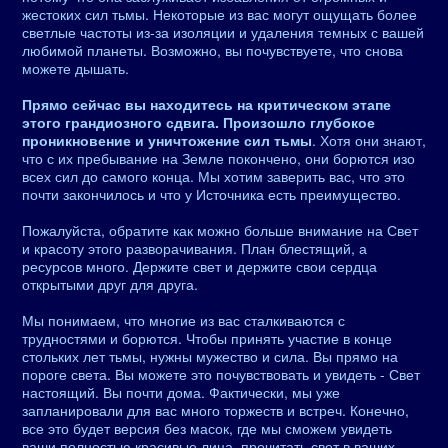
жестоких сил тьмы. Некоторые из вас могут ощущать более
светлые частоты из-за изоляции и удаления темных с вашей
любимой планеты. Возможно, вы почувствуете, что снова
можете дышать.
Прямо сейчас вы находитесь на критическом этапе
этого грандиозного сдвига. Произошло глубокое
проникновение и уничтожение сил тьмы
. Хотя они знают,
что с их пребывание на Земле покончено, они борются изо
всех сил до самого конца. Мы хотим заверить вас, что это
почти закончилось и что у Источника есть преимущество.
Пожалуйста, обратите как можно больше внимание на Свет
и красоту этого разворачивания. План блестящий, а
ресурсов много. Держите свет и держите свои сердца
открытыми друг для друга.
Мы понимаем, что многие из вас сталкиваются с
трудностями и борются. Чтобы принять участие в конце
стольких лет тьмы, нужны мужество и сила. Вы прямо на
пороге света. Вы можете это почувствовать и увидеть - Свет
настоящий. Вы почти дома. Фактически, мы уже
запланировали для вас много торжеств и встреч. Конечно,
все это будет версия без масок, где мы сможем увидеть
ваши полностью красивые лица, прочитать свет в ваших