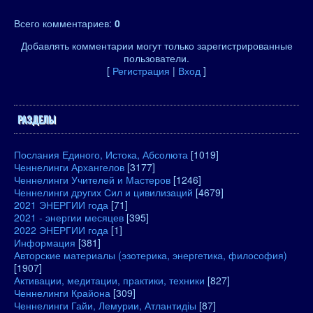
Всего комментариев
:
0
Добавлять комментарии могут только зарегистрированные
пользователи.
[
Регистрация
|
Вход
]
РАЗДЕЛЫ
Послания Единого, Истока, Абсолюта
[1019]
Ченнелинги Архангелов
[3177]
Ченнелинги Учителей и Мастеров
[1246]
Ченнелинги других Сил и цивилизаций
[4679]
2021 ЭНЕРГИИ года
[71]
2021 - энергии месяцев
[395]
2022 ЭНЕРГИИ года
[1]
Информация
[381]
Авторские материалы (эзотерика, энергетика, философия)
[1907]
Активации, медитации, практики, техники
[827]
Ченнелинги Крайона
[309]
Ченнелинги Гайи, Лемурии, Атлантидіы
[87]