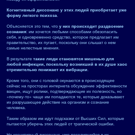
Когнитивный диссонанс у этих людей приобретает уже
форму легкого психоза
.
Объясняется это тем, что
у них происходит раздвоение
сознания
: им хочется любыми способами обезопасить
себя, и одновременно средство, которое предлагает им
правительство, их пугает, поскольку они слышат о нем
самые нелестные мнения.
В результате
такие люди становятся мишенью для
любой инфекции, поскольку возникший в их душе хаос
стремительно понижает их вибрации
.
Кроме того, они с головой окунаются в происходящее
сейчас на просторах интернета обсуждение эффективности
вакцин, ищут ролики, подтверждающие их полезность, но
«почему-то» чаще им попадаются те, которые доказывают
их разрушающее действие на организм и сознание
человека.
Таким образом им идут подсказки от Высших Сил, которые
пытаются уберечь этих людей от трагической ошибки.
Но когнитивный диссонанс, уже поселившийся в их