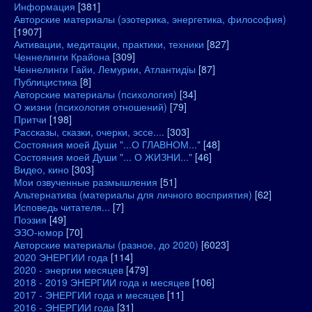
Информация
[381]
Авторские материалы (эзотерика, энергетика, философия)
[1907]
Активации, медитации, практики, техники
[827]
Ченнелинги Крайона
[309]
Ченнелинги Гайи, Лемурии, Атлантидіы
[87]
Публицистика
[8]
Авторские материалы (психология)
[34]
О жизни (психология отношений)
[79]
Притчи
[198]
Рассказы, сказки, очерки, эссе....
[303]
Состояния моей Души "...О ГЛАВНОМ..."
[48]
Состояния моей Души "... О ЖИЗНИ..."
[46]
Видео, кино
[303]
Мои озвученные размышления
[51]
Альтернатива (материалы для личного восприятия)
[62]
Исповедь читателя...
[7]
Поэзия
[49]
ЭЗО-юмор
[70]
Авторские материалы (разное, до 2020)
[6023]
2020 ЭНЕРГИИ года
[114]
2020 - энергии месяцев
[479]
2018 - 2019 ЭНЕРГИИ года и месяцев
[106]
2017 - ЭНЕРГИИ года и месяцев
[11]
2016 - ЭНЕРГИИ года
[31]