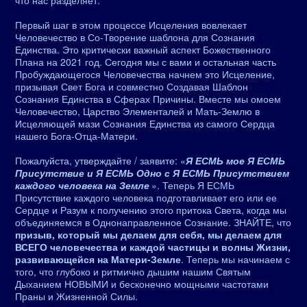
что нас разделяет.
Первый шаг в этом процессе Исцеления вовлекает
Человечество в Со-Творение шаблона для Сознания
Единства. Это критически важный аспект Божественного
Плана на 2021 год. Сегодня мы с вами и остальная часть
Пробуждающегося Человечества начнем это Исцеление,
призывая Свет Бога и совместно Создавая Шаблон
Сознания Единства в Сферах Причины. Вместе мы омоем
Человечество, Царство Элементалей и Мать-Землю в
Исцеляющей мази Сознания Единства из самого Сердца
нашего Бога-Отца-Матери.
Пожалуйста, утверждайте / заявите: «
Я ЕСМЬ мое Я ЕСМЬ
Присутствие и Я ЕСМЬ Одно с Я ЕСМЬ Присутствием
каждого человека на Земле
». Теперь Я ЕСМЬ
Присутствие каждого человека подготавливает его или ее
Сердце и Разум к получению этого притока Света, когда мы
объединяемся в Однонаправленное Сознание. ЗНАЙТЕ, что
призыв, который мы делаем для себя, мы делаем для
ВСЕГО человечества и каждой частицы и волны Жизни,
развивающейся на Матери-Земле
. Теперь мы начинаем с
того, что глубоко и ритмично дышим нашим Святым
Дыханием НОВЫМИ и бесконечно мощными частотами
Праны и Жизненной Силы.