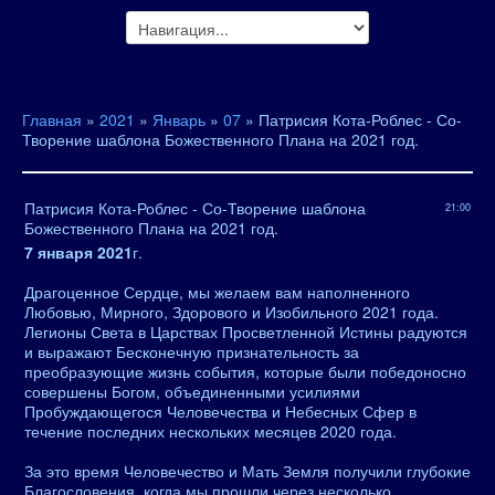
Главная
»
2021
»
Январь
»
07
» Патрисия Кота-Роблес - Со-
Творение шаблона Божественного Плана на 2021 год.
Патрисия Кота-Роблес - Со-Творение шаблона
21:00
Божественного Плана на 2021 год.
7 января 2021
г.
Драгоценное Сердце, мы желаем вам наполненного
Любовью, Мирного, Здорового и Изобильного 2021 года.
Легионы Света в Царствах Просветленной Истины радуются
и выражают Бесконечную признательность за
преобразующие жизнь события, которые были победоносно
совершены Богом, объединенными усилиями
Пробуждающегося Человечества и Небесных Сфер в
течение последних нескольких месяцев 2020 года.
За это время Человечество и Мать Земля получили глубокие
Благословения, когда мы прошли через несколько