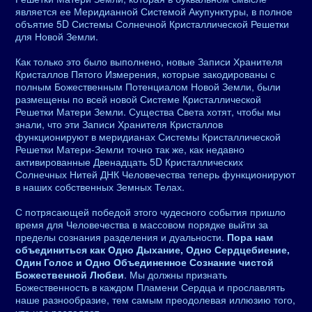
является ее Меридианной Системой Акупунктуры, в полное
объятие 5D Системы Солнечной Кристаллической Решетки
для Новой Земли.
Как только это было выполнено, новые Записи Хранителя
Кристаллов Пятого Измерения, которые закодированы с
полным Божественным Потенциалом Новой Земли, были
размещены по всей новой Системе Кристаллической
Решетки Матери Земли. Существа Света хотят, чтобы мы
знали, что эти Записи Хранителя Кристаллов
функционируют в меридианах Системы Кристаллической
Решетки Матери-Земли точно так же, как недавно
активированные Двенадцать 5D Кристаллических
Солнечных Нитей ДНК Человечества теперь функционируют
в наших собственных Земных Телах.
С потрясающей победой этого чудесного события пришло
время для Человечества в массовом порядке выйти за
пределы сознания разделения и дуальности.
Пора нам
объединиться как Одно Дыхание, Одно Сердцебиение,
Один Голос и Одно Объединенное Сознание чистой
Божественной Любви
. Мы должны признать
Божественность в каждом Пламени Сердца и прославлять
наше разнообразие, тем самым преодолевая иллюзию того,