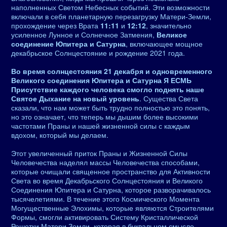
наполненных Светом Небесных событий. Эти возможности
включали в себя планетарную перезагрузку Матери-Земли,
прохождение через Врата
11:11
и
12:12
, значительно
усиленное Лунное и Солнечное Затмения,
Великое
соединение Юпитера и Сатурна
, включающее мощное
декабрьское Солнцестояние и рождение 2021 года.
Во время солнцестояния 21 декабря и одновременного
Великого соединения Юпитера и Сатурна Я ЕСМЬ
Присутствие каждого человека смогло поднять наше
Святое Дыхание на новый уровень
. Существа Света
сказали, что нам может быть трудно полностью это понять,
но это означает, что теперь мы дышим более высокими
частотами Праны и нашей жизненной силы с каждым
вдохом, который мы делаем.
Этот увеличенный приток Праны и Жизненной Силы
Человечества наделял массы Человечества способами,
которые очищали священное пространство для Активности
Света во время Декабрьского Солнцестояния и Великого
Соединения Юпитера и Сатурна, которое разворачивалось
тысячелетиями. В течение этого Космического Момента
Могущественные Элохимы, которые являются Строителями
Формы, смогли активировать Систему Кристаллической
Решетки Матери Земли, которая в буквальном смысле