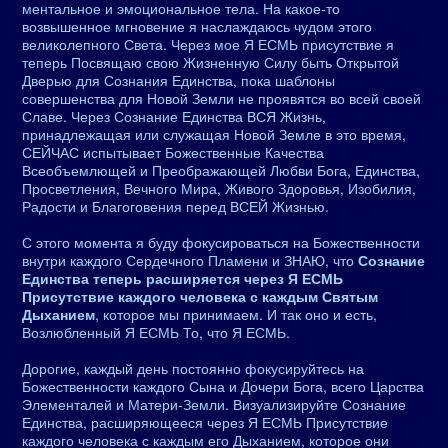
ментальное и эмоциональное тела. На какое-то
возвышенное мгновение я наслаждаюсь чудом этого
великолепного Света. Через мое Я ЕСМЬ присутствие я
теперь Посвящаю свою Жизненную Силу быть Открытой
Дверью для Сознания Единства, пока шаблоны
совершенства для Новой Земли не проявятся во всей своей
Славе. Через Сознание Единства ВСЯ Жизнь,
принадлежащая или служащая Новой Земле в это время,
СЕЙЧАС испытывает Божественные Качества
Всеобъемлющей и Преображающей Любви Бога, Единства,
Просветления, Вечного Мира, Живого Здоровья, Изобилия,
Радости и Благоговения перед ВСЕЙ Жизнью.
С этого момента я буду фокусироваться на Божественности
внутри каждого Сердечного Пламени и ЗНАЮ, что
Сознание
Единства теперь расширяется через Я ЕСМЬ
Присутствие каждого человека с каждым Святым
Дыханием
, которое мы принимаем. И так оно и есть,
Возлюбленный Я ЕСМЬ То, что Я ЕСМЬ.
Дорогие, каждый день постоянно фокусируйтесь на
Божественности каждого Сына и Дочери Бога, всего Царства
Элементалей и Матери-Земли. Визуализируйте Сознание
Единства, расширяющееся через Я ЕСМЬ Присутствие
каждого человека с каждым его Дыханием, которое они