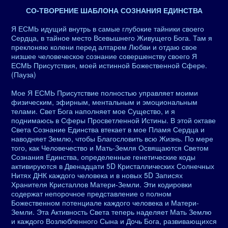
СО-ТВОРЕНИЕ ШАБЛОНА СОЗНАНИЯ ЕДИНСТВА
Я ЕСМЬ идущий внутрь в самые глубокие тайники своего
Сердца, в тайное место Всевышнего Живущего Бога. Там я
преклоняю колени перед алтарем Любви и отдаю свое
низшее человеческое сознание совершенству своего Я
ЕСМЬ Присутствия, моей истинной Божественной Сфере.
(Пауза)
Мое Я ЕСМЬ Присутствие полностью управляет моими
физическим, эфирным, ментальным и эмоциональным
телами. Свет Бога наполняет мое Существо, и я
поднимаюсь в Сферы Просветленной Истины. В этой октаве
Света Сознание Единства втекает в мое Пламя Сердца и
наводняет Землю, чтобы Благословить всю Жизнь. По мере
того, как Человечество и Мать-Земля Освящаются Светом
Сознания Единства, определенные генетические коды
активируются в Двенадцати 5D Кристаллических Солнечных
Нитях ДНК каждого человека и в новых 5D Записях
Хранителя Кристаллов Матери-Земли. Эти кодировки
содержат непорочное представление о полном
Божественном потенциале каждого человека и Матери-
Земли. Эта Активность Света теперь наделяет Мать Землю
и каждого Возлюбленного Сына и Дочь Бога, развивающихся