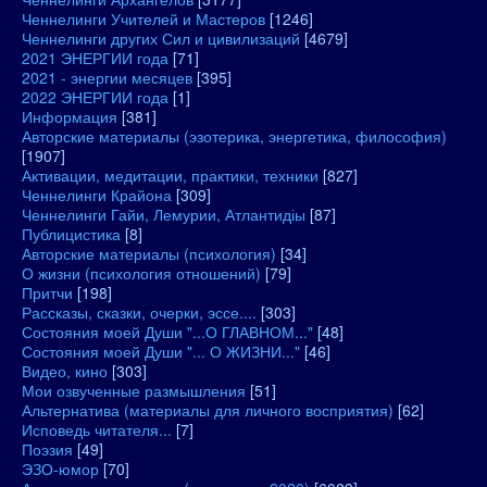
Ченнелинги Учителей и Мастеров
[1246]
Ченнелинги других Сил и цивилизаций
[4679]
2021 ЭНЕРГИИ года
[71]
2021 - энергии месяцев
[395]
2022 ЭНЕРГИИ года
[1]
Информация
[381]
Авторские материалы (эзотерика, энергетика, философия)
[1907]
Активации, медитации, практики, техники
[827]
Ченнелинги Крайона
[309]
Ченнелинги Гайи, Лемурии, Атлантидіы
[87]
Публицистика
[8]
Авторские материалы (психология)
[34]
О жизни (психология отношений)
[79]
Притчи
[198]
Рассказы, сказки, очерки, эссе....
[303]
Состояния моей Души "...О ГЛАВНОМ..."
[48]
Состояния моей Души "... О ЖИЗНИ..."
[46]
Видео, кино
[303]
Мои озвученные размышления
[51]
Альтернатива (материалы для личного восприятия)
[62]
Исповедь читателя...
[7]
Поэзия
[49]
ЭЗО-юмор
[70]