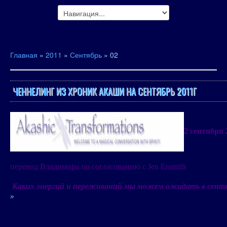
Главная
»
2011
»
Сентябрь
»
02
ЧЕННЕЛИНГ ИЗ ХРОНИК АКАШИ НА СЕНТЯБРЬ 2011Г
2 сентября 
перевод Владимира по согласованию с
Jen Eramith
Каких энергий и переживаний
мы
можем ожидать в сент
»