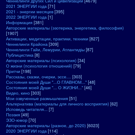
Ченнелинги других Сил и цивилизаций
[4679]
2021 ЭНЕРГИИ года
[71]
2021 - энергии месяцев
[395]
2022 ЭНЕРГИИ года
[1]
Информация
[381]
Авторские материалы (эзотерика, энергетика, философия)
[1907]
Активации, медитации, практики, техники
[827]
Ченнелинги Крайона
[309]
Ченнелинги Гайи, Лемурии, Атлантидіы
[87]
Публицистика
[8]
Авторские материалы (психология)
[34]
О жизни (психология отношений)
[79]
Притчи
[198]
Рассказы, сказки, очерки, эссе....
[303]
Состояния моей Души "...О ГЛАВНОМ..."
[48]
Состояния моей Души "... О ЖИЗНИ..."
[46]
Видео, кино
[303]
Мои озвученные размышления
[51]
Альтернатива (материалы для личного восприятия)
[62]
Исповедь читателя...
[7]
Поэзия
[49]
ЭЗО-юмор
[70]
Авторские материалы (разное, до 2020)
[6023]
2020 ЭНЕРГИИ года
[114]