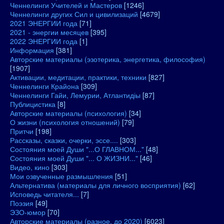
Ченнелинги Учителей и Мастеров
[1246]
Ченнелинги других Сил и цивилизаций
[4679]
2021 ЭНЕРГИИ года
[71]
2021 - энергии месяцев
[395]
2022 ЭНЕРГИИ года
[1]
Информация
[381]
Авторские материалы (эзотерика, энергетика, философия)
[1907]
Активации, медитации, практики, техники
[827]
Ченнелинги Крайона
[309]
Ченнелинги Гайи, Лемурии, Атлантидіы
[87]
Публицистика
[8]
Авторские материалы (психология)
[34]
О жизни (психология отношений)
[79]
Притчи
[198]
Рассказы, сказки, очерки, эссе....
[303]
Состояния моей Души "...О ГЛАВНОМ..."
[48]
Состояния моей Души "... О ЖИЗНИ..."
[46]
Видео, кино
[303]
Мои озвученные размышления
[51]
Альтернатива (материалы для личного восприятия)
[62]
Исповедь читателя...
[7]
Поэзия
[49]
ЭЗО-юмор
[70]
Авторские материалы (разное, до 2020)
[6023]