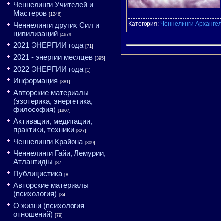
Ченнелинги Учителей и
Мастеров
[1246]
Категория:
Ченнелинги Арханге
Ченнелинги других Сил и
цивилизаций
[4679]
2021 ЭНЕРГИИ года
[71]
2021 - энергии месяцев
[395]
2022 ЭНЕРГИИ года
[1]
Информация
[381]
Авторские материалы
(эзотерика, энергетика,
философия)
[1907]
Активации, медитации,
практики, техники
[827]
Ченнелинги Крайона
[309]
Ченнелинги Гайи, Лемурии,
Атлантидіы
[87]
Публицистика
[8]
Авторские материалы
(психология)
[34]
О жизни (психология
отношений)
[79]