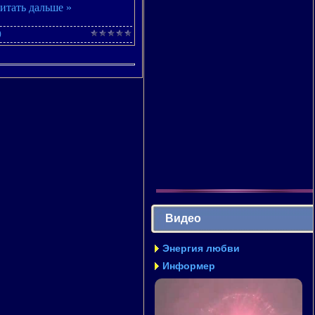
итать дальше »
)
Видео
Энергия любви
Информер