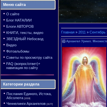
Меню сайта
О сайте
Блог НАТАЛИИ
Блоги АВТОРОВ
Главная
»
2011
»
Сентябрь
КНИГИ, тексты, видео
ЗВЕЗДНЫЙ Небосвод
Архангел Уриил. Множест
Видео
Фотоальбомы
Советы по просмотру сайта
FAQ (вопрос/ответ)+
навигация по сайту
Категории раздела
Послания Единого, Истока,
Абсолюта
[1019]
Ченнелинги Архангелов
[3177]