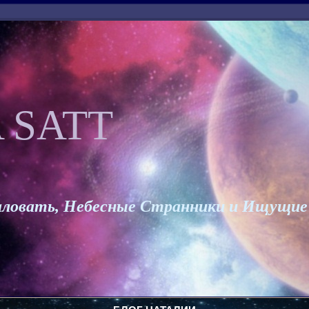
 SATT
ловать, Небесные Странники и Ищущие