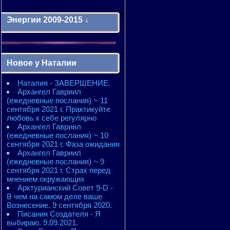
Энергии 2009-2015 ↓
Энергии 2009-2011 годы
2010 - энергии месяцев
Новое у Наталии
2010 - ЭНЕРГИИ года
2011 - энергии месяцев
Наталия - ЗАВЕРШЕНИЕ.
2011 - ЭНЕРГИИ года
Архангел Гавриил
2012 - энергии месяцев
(ежедневные послания) ~ 11
2012 - ЭНЕРГИИ года
сентября 2021 г. Практикуйте
2013 - энергии месяцев
любовь к себе регулярно
2013 - ЭНЕРГИИ года
Архангел Гавриил
2014 - энергии месяцев
(ежедневные послания) ~ 10
2014 - ЭНЕРГИИ года
сентября 2021 г. Фаза ожидания
2015 - энергии месяцев
Архангел Гавриил
2015 - ЭНЕРГИИ года
(ежедневные послания) ~ 9
сентября 2021 г. Страх перед
мнением окружающих
Арктурианский Совет 9-D -
В чем на самом деле ваше
Вознесение. 9 сентября 2020.
Писания Создателя - Я
выбираю. 9.09.2021.