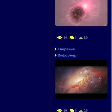
84
3
5.0
Творение.
Информер
29
0
0.0