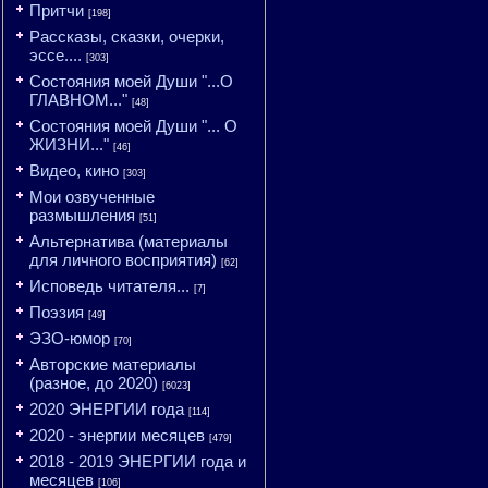
Притчи
[198]
Рассказы, сказки, очерки,
эссе....
[303]
Состояния моей Души "...О
ГЛАВНОМ..."
[48]
Состояния моей Души "... О
ЖИЗНИ..."
[46]
Видео, кино
[303]
Мои озвученные
размышления
[51]
Альтернатива (материалы
для личного восприятия)
[62]
Исповедь читателя...
[7]
Поэзия
[49]
ЭЗО-юмор
[70]
Авторские материалы
(разное, до 2020)
[6023]
2020 ЭНЕРГИИ года
[114]
2020 - энергии месяцев
[479]
2018 - 2019 ЭНЕРГИИ года и
месяцев
[106]