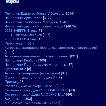
РАЗДЕЛЫ
Послания Единого, Истока, Абсолюта
[1019]
Ченнелинги Архангелов
[3177]
Ченнелинги Учителей и Мастеров
[1246]
Ченнелинги других Сил и цивилизаций
[4679]
2021 ЭНЕРГИИ года
[71]
2021 - энергии месяцев
[395]
2022 ЭНЕРГИИ года
[1]
Информация
[381]
Авторские материалы (эзотерика, энергетика, философия)
[1907]
Активации, медитации, практики, техники
[827]
Ченнелинги Крайона
[309]
Ченнелинги Гайи, Лемурии, Атлантидіы
[87]
Публицистика
[8]
Авторские материалы (психология)
[34]
О жизни (психология отношений)
[79]
Притчи
[198]
Рассказы, сказки, очерки, эссе....
[303]
Состояния моей Души "...О ГЛАВНОМ..."
[48]
Состояния моей Души "... О ЖИЗНИ..."
[46]
Видео, кино
[303]
Мои озвученные размышления
[51]