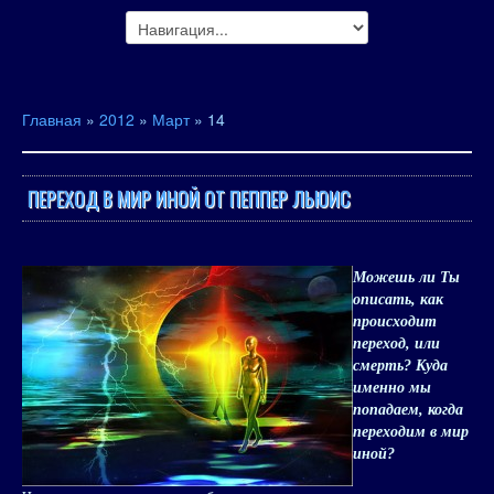
Главная
»
2012
»
Март
»
14
ПЕРЕХОД В МИР ИНОЙ ОТ ПЕППЕР ЛЬЮИС
Можешь ли Ты
описать, как
происходит
переход, или
смерть? Куда
именно мы
попадаем, когда
пере­ходим в мир
иной?