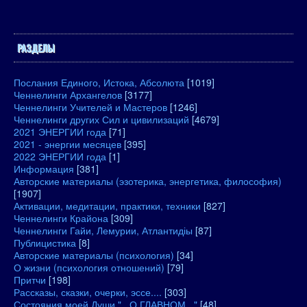
РАЗДЕЛЫ
Послания Единого, Истока, Абсолюта
[1019]
Ченнелинги Архангелов
[3177]
Ченнелинги Учителей и Мастеров
[1246]
Ченнелинги других Сил и цивилизаций
[4679]
2021 ЭНЕРГИИ года
[71]
2021 - энергии месяцев
[395]
2022 ЭНЕРГИИ года
[1]
Информация
[381]
Авторские материалы (эзотерика, энергетика, философия)
[1907]
Активации, медитации, практики, техники
[827]
Ченнелинги Крайона
[309]
Ченнелинги Гайи, Лемурии, Атлантидіы
[87]
Публицистика
[8]
Авторские материалы (психология)
[34]
О жизни (психология отношений)
[79]
Притчи
[198]
Рассказы, сказки, очерки, эссе....
[303]
Состояния моей Души "...О ГЛАВНОМ..."
[48]