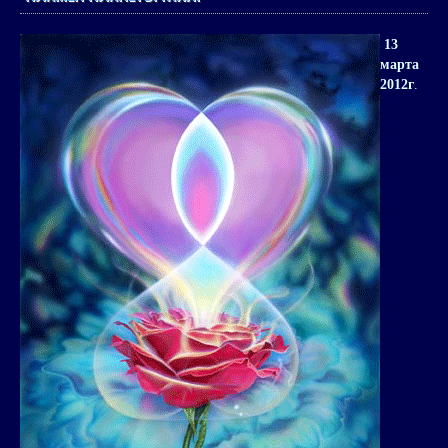
13
марта
2012г
.