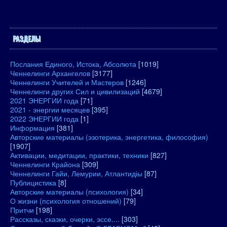
РАЗДЕЛЫ
Послания Единого, Истока, Абсолюта
[1019]
Ченнелинги Архангелов
[3177]
Ченнелинги Учителей и Мастеров
[1246]
Ченнелинги других Сил и цивилизаций
[4679]
2021 ЭНЕРГИИ года
[71]
2021 - энергии месяцев
[395]
2022 ЭНЕРГИИ года
[1]
Информация
[381]
Авторские материалы (эзотерика, энергетика, философия)
[1907]
Активации, медитации, практики, техники
[827]
Ченнелинги Крайона
[309]
Ченнелинги Гайи, Лемурии, Атлантидіы
[87]
Публицистика
[8]
Авторские материалы (психология)
[34]
О жизни (психология отношений)
[79]
Притчи
[198]
Рассказы, сказки, очерки, эссе....
[303]