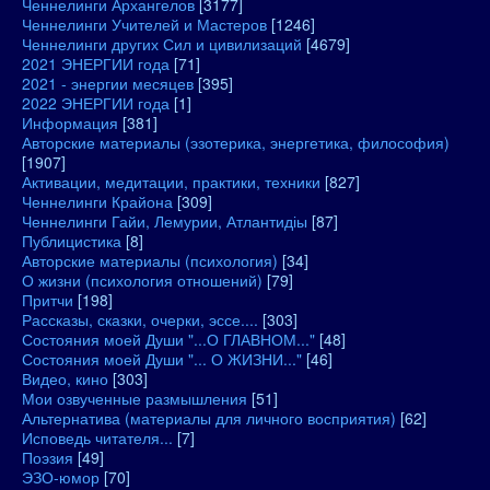
Ченнелинги Архангелов
[3177]
Ченнелинги Учителей и Мастеров
[1246]
Ченнелинги других Сил и цивилизаций
[4679]
2021 ЭНЕРГИИ года
[71]
2021 - энергии месяцев
[395]
2022 ЭНЕРГИИ года
[1]
Информация
[381]
Авторские материалы (эзотерика, энергетика, философия)
[1907]
Активации, медитации, практики, техники
[827]
Ченнелинги Крайона
[309]
Ченнелинги Гайи, Лемурии, Атлантидіы
[87]
Публицистика
[8]
Авторские материалы (психология)
[34]
О жизни (психология отношений)
[79]
Притчи
[198]
Рассказы, сказки, очерки, эссе....
[303]
Состояния моей Души "...О ГЛАВНОМ..."
[48]
Состояния моей Души "... О ЖИЗНИ..."
[46]
Видео, кино
[303]
Мои озвученные размышления
[51]
Альтернатива (материалы для личного восприятия)
[62]
Исповедь читателя...
[7]
Поэзия
[49]
ЭЗО-юмор
[70]