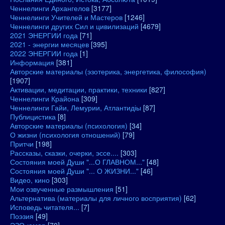
Ченнелинги Архангелов
[3177]
Ченнелинги Учителей и Мастеров
[1246]
Ченнелинги других Сил и цивилизаций
[4679]
2021 ЭНЕРГИИ года
[71]
2021 - энергии месяцев
[395]
2022 ЭНЕРГИИ года
[1]
Информация
[381]
Авторские материалы (эзотерика, энергетика, философия)
[1907]
Активации, медитации, практики, техники
[827]
Ченнелинги Крайона
[309]
Ченнелинги Гайи, Лемурии, Атлантидіы
[87]
Публицистика
[8]
Авторские материалы (психология)
[34]
О жизни (психология отношений)
[79]
Притчи
[198]
Рассказы, сказки, очерки, эссе....
[303]
Состояния моей Души "...О ГЛАВНОМ..."
[48]
Состояния моей Души "... О ЖИЗНИ..."
[46]
Видео, кино
[303]
Мои озвученные размышления
[51]
Альтернатива (материалы для личного восприятия)
[62]
Исповедь читателя...
[7]
Поэзия
[49]