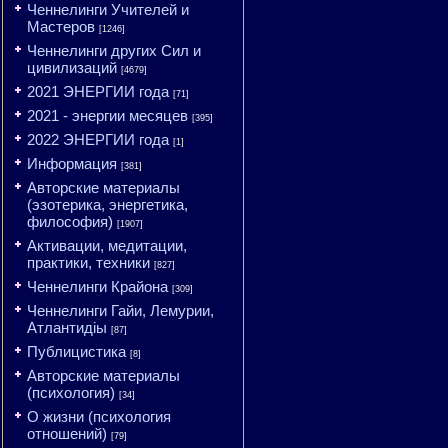
Ченнелинги Учителей и
Мастеров
[1246]
Ченнелинги других Сил и
цивилизаций
[4679]
2021 ЭНЕРГИИ года
[71]
2021 - энергии месяцев
[395]
2022 ЭНЕРГИИ года
[1]
Информация
[381]
Авторские материалы
(эзотерика, энергетика,
философия)
[1907]
Активации, медитации,
практики, техники
[827]
Ченнелинги Крайона
[309]
Ченнелинги Гайи, Лемурии,
Атлантидіы
[87]
Публицистика
[8]
Авторские материалы
(психология)
[34]
О жизни (психология
отношений)
[79]