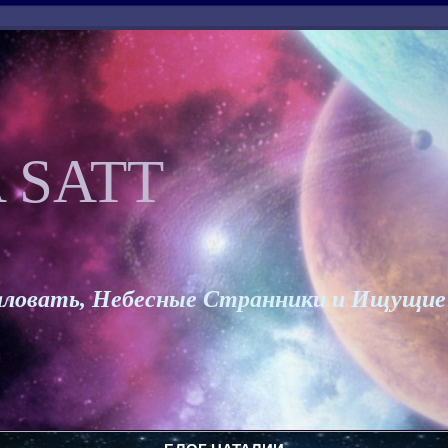
 SATT
ловать, Небесные Странники и Ищущие