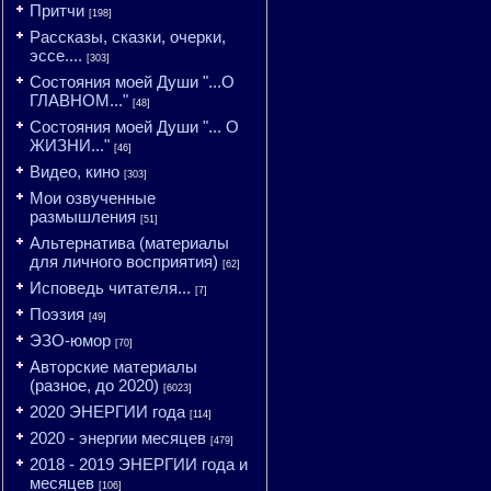
Притчи
[198]
Рассказы, сказки, очерки,
эссе....
[303]
Состояния моей Души "...О
ГЛАВНОМ..."
[48]
Состояния моей Души "... О
ЖИЗНИ..."
[46]
Видео, кино
[303]
Мои озвученные
размышления
[51]
Альтернатива (материалы
для личного восприятия)
[62]
Исповедь читателя...
[7]
Поэзия
[49]
ЭЗО-юмор
[70]
Авторские материалы
(разное, до 2020)
[6023]
2020 ЭНЕРГИИ года
[114]
2020 - энергии месяцев
[479]
2018 - 2019 ЭНЕРГИИ года и
месяцев
[106]