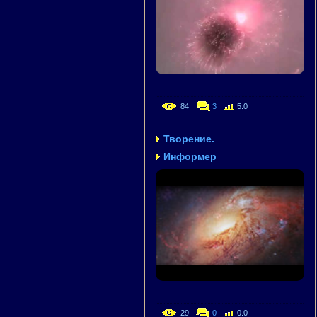
84
3
5.0
Творение.
Информер
29
0
0.0