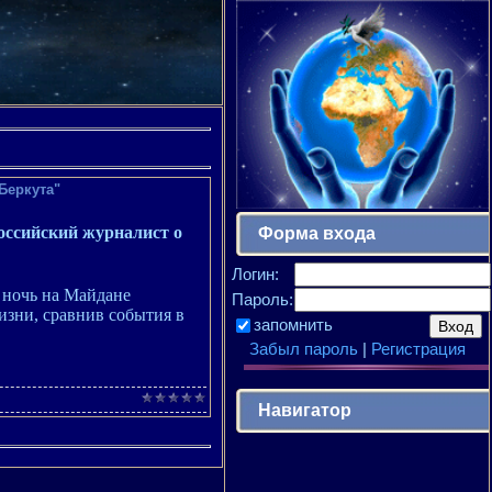
Беркута"
российский журналист о
Форма входа
Логин:
 ночь на Майдане
Пароль:
изни, сравнив события в
запомнить
Забыл пароль
|
Регистрация
Навигатор