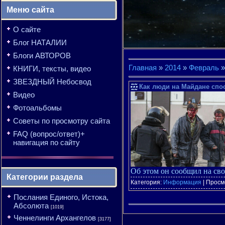
Меню сайта
О сайте
Блог НАТАЛИИ
Блоги АВТОРОВ
Главная
»
2014
»
Февраль
»
КНИГИ, тексты, видео
ЗВЕЗДНЫЙ Небосвод
Как люди на Майдане спос
Видео
Фотоальбомы
Советы по просмотру сайта
FAQ (вопрос/ответ)+
навигация по сайту
Об этом он сообщил на св
Категории раздела
Категория:
Информация
| Просм
Послания Единого, Истока,
Абсолюта
[1019]
Ченнелинги Архангелов
[3177]