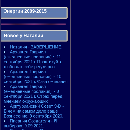
Энергии 2009-2015 ↓
Энергии 2009-2011 годы
2010 - энергии месяцев
Новое у Наталии
2010 - ЭНЕРГИИ года
2011 - энергии месяцев
Наталия - ЗАВЕРШЕНИЕ.
2011 - ЭНЕРГИИ года
Архангел Гавриил
2012 - энергии месяцев
(ежедневные послания) ~ 11
2012 - ЭНЕРГИИ года
сентября 2021 г. Практикуйте
2013 - энергии месяцев
любовь к себе регулярно
2013 - ЭНЕРГИИ года
Архангел Гавриил
2014 - энергии месяцев
(ежедневные послания) ~ 10
2014 - ЭНЕРГИИ года
сентября 2021 г. Фаза ожидания
2015 - энергии месяцев
Архангел Гавриил
2015 - ЭНЕРГИИ года
(ежедневные послания) ~ 9
сентября 2021 г. Страх перед
мнением окружающих
Арктурианский Совет 9-D -
В чем на самом деле ваше
Вознесение. 9 сентября 2020.
Писания Создателя - Я
выбираю. 9.09.2021.