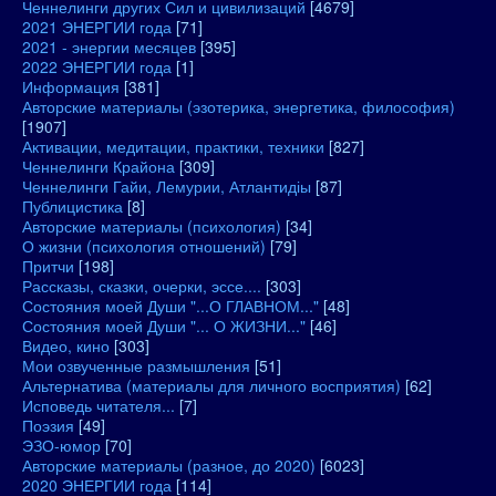
Ченнелинги других Сил и цивилизаций
[4679]
2021 ЭНЕРГИИ года
[71]
2021 - энергии месяцев
[395]
2022 ЭНЕРГИИ года
[1]
Информация
[381]
Авторские материалы (эзотерика, энергетика, философия)
[1907]
Активации, медитации, практики, техники
[827]
Ченнелинги Крайона
[309]
Ченнелинги Гайи, Лемурии, Атлантидіы
[87]
Публицистика
[8]
Авторские материалы (психология)
[34]
О жизни (психология отношений)
[79]
Притчи
[198]
Рассказы, сказки, очерки, эссе....
[303]
Состояния моей Души "...О ГЛАВНОМ..."
[48]
Состояния моей Души "... О ЖИЗНИ..."
[46]
Видео, кино
[303]
Мои озвученные размышления
[51]
Альтернатива (материалы для личного восприятия)
[62]
Исповедь читателя...
[7]
Поэзия
[49]
ЭЗО-юмор
[70]
Авторские материалы (разное, до 2020)
[6023]
2020 ЭНЕРГИИ года
[114]