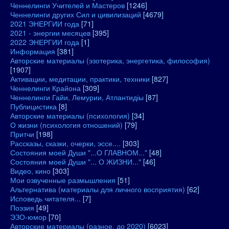
Ченнелинги Учителей и Мастеров
[1246]
Ченнелинги других Сил и цивилизаций
[4679]
2021 ЭНЕРГИИ года
[71]
2021 - энергии месяцев
[395]
2022 ЭНЕРГИИ года
[1]
Информация
[381]
Авторские материалы (эзотерика, энергетика, философия)
[1907]
Активации, медитации, практики, техники
[827]
Ченнелинги Крайона
[309]
Ченнелинги Гайи, Лемурии, Атлантидіы
[87]
Публицистика
[8]
Авторские материалы (психология)
[34]
О жизни (психология отношений)
[79]
Притчи
[198]
Рассказы, сказки, очерки, эссе....
[303]
Состояния моей Души "...О ГЛАВНОМ..."
[48]
Состояния моей Души "... О ЖИЗНИ..."
[46]
Видео, кино
[303]
Мои озвученные размышления
[51]
Альтернатива (материалы для личного восприятия)
[62]
Исповедь читателя...
[7]
Поэзия
[49]
ЭЗО-юмор
[70]
Авторские материалы (разное, до 2020)
[6023]