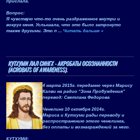
прислала.
Вопрос
:
Я чувствую что-то очень раздраженное внутри и
вокруг меня. Услышала, что это было затронуто
также другими. Это п
...
Читать дальше »
КУТХУМИ ЛАЛ СИНГХ - АКРОБАТЫ ОСОЗНАННОСТИ
(ACROBATS OF AWARENESS).
4 марта 2015
г. переданно через Марису
Калви на радио “Зона Пробуждения”
перевод: Светлана Федорова
Ченелинг
10 октября 2014
г.
Мариса и Кутхуми рады переводу и
распространению этого ченелинга,
без оплаты и вознаграждений за него.
КУТХУМИ
: