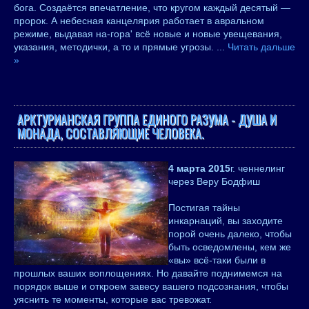
бога. Создаётся впечатление, что кругом каждый десятый —
пророк. А небесная канцелярия работает в авральном
режиме, выдавая на-гора' всё новые и новые увещевания,
указания, методички, а то и прямые угрозы.
...
Читать дальше
»
АРКТУРИАНСКАЯ ГРУППА ЕДИНОГО РАЗУМА - ДУША И
МОНАДА, СОСТАВЛЯЮЩИЕ ЧЕЛОВЕКА.
4 марта 2015
г. ченнелинг
через Веру Бодфиш
Постигая тайны
инкарнаций, вы заходите
порой очень далеко, чтобы
быть осведомлены, кем же
«вы» всё-таки были в
прошлых ваших воплощениях. Но давайте поднимемся на
порядок выше и откроем завесу вашего подсознания, чтобы
уяснить те моменты, которые вас тревожат.