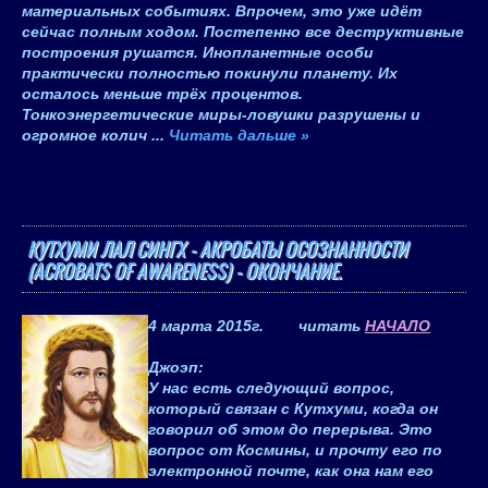
материальных событиях. Впрочем, это уже идёт
сейчас полным ходом. Постепенно все деструктивные
построения рушатся. Инопланетные особи
практически полностью покинули планету. Их
осталось меньше трёх процентов.
Тонкоэнергетические миры-ловушки разрушены и
огромное колич
...
Читать дальше »
КУТХУМИ ЛАЛ СИНГХ - АКРОБАТЫ ОСОЗНАННОСТИ
(ACROBATS OF AWARENESS) - ОКОНЧАНИЕ.
4 марта 2015
г. читать
НАЧАЛО
Джоэп
:
У нас есть следующий вопрос,
который связан с Кутхуми, когда он
говорил об этом до перерыва. Это
вопрос от Космины, и прочту его по
электронной почте, как она нам его