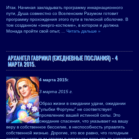
Итак. Начиная закладывать программу инкарнационного
пути, Душа совместно со Вселенским Разумом готовит
программу прохождения этого пути в телесной оболочке. В
том созданном «энерго-костюме», в котором и должна
Монада пройти свой опыт,
...
Читать дальше »
АРХАНГЕЛ ГАВРИИЛ (ЕЖЕДНЕВНЫЕ ПОСЛАНИЯ) - 4
МАРТА 2015.
4 марта 2015
г.
3 марта 2015 г.
Образ жизни в ожидании удачи, ожидании
"улыбки Фортуны" не соответствует
проявлению вашей истинной силы. Это
ожидание спасения, что указывает на вашу
веру в собственное бессилие, в неспособность управлять
собственной жизнью. Дорогие, это все равно, что голодным
сидеть за накрытым столом в ожидании пока кто-то наполнит