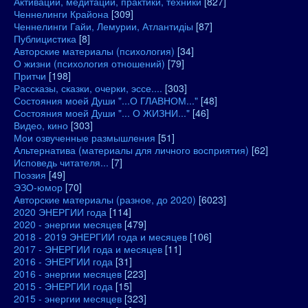
Активации, медитации, практики, техники
[827]
Ченнелинги Крайона
[309]
Ченнелинги Гайи, Лемурии, Атлантидіы
[87]
Публицистика
[8]
Авторские материалы (психология)
[34]
О жизни (психология отношений)
[79]
Притчи
[198]
Рассказы, сказки, очерки, эссе....
[303]
Состояния моей Души "...О ГЛАВНОМ..."
[48]
Состояния моей Души "... О ЖИЗНИ..."
[46]
Видео, кино
[303]
Мои озвученные размышления
[51]
Альтернатива (материалы для личного восприятия)
[62]
Исповедь читателя...
[7]
Поэзия
[49]
ЭЗО-юмор
[70]
Авторские материалы (разное, до 2020)
[6023]
2020 ЭНЕРГИИ года
[114]
2020 - энергии месяцев
[479]
2018 - 2019 ЭНЕРГИИ года и месяцев
[106]
2017 - ЭНЕРГИИ года и месяцев
[11]
2016 - ЭНЕРГИИ года
[31]
2016 - энергии месяцев
[223]
2015 - ЭНЕРГИИ года
[15]
2015 - энергии месяцев
[323]