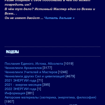
Разве общение с себе подобными в чём то может
повредить им?
В чём тут дело? Истинный Мастер един со Всеми и
Всем.. .
Он не имеет двойст
...
Читать дальше »
РАЗДЕЛЫ
Послания Единого, Истока, Абсолюта
[1019]
Ченнелинги Архангелов
[3177]
Ченнелинги Учителей и Мастеров
[1246]
Ченнелинги других Сил и цивилизаций
[4679]
2021 ЭНЕРГИИ года
[71]
2021 - энергии месяцев
[395]
2022 ЭНЕРГИИ года
[1]
Информация
[381]
Авторские материалы (эзотерика, энергетика, философия)
[1907]