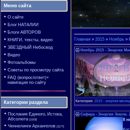
Меню сайта
О сайте
Блог НАТАЛИИ
Блоги АВТОРОВ
Главная
»
2015
»
Ноябрь
»
КНИГИ, тексты, видео
ЗВЕЗДНЫЙ Небосвод
Ноябрь 2015 - Энергии Ме
Видео
Фотоальбомы
Советы по просмотру сайта
FAQ (вопрос/ответ)+
навигация по сайту
Категория:
2015 - энергии месяц
Категории раздела
Послания Единого, Истока,
Сефера - Энергии Земли. 2
Абсолюта
8 н
[1019]
Ченнелинги Архангелов
[3177]
Кос