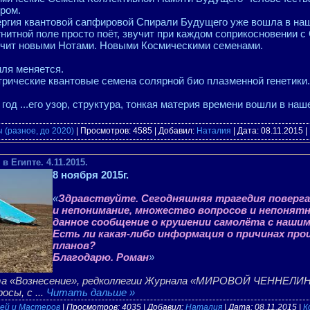
ром.
ргия квантовой сапфировой Спирали Будущего уже вошла в на
нитной поле просто поёт, звучит при каждом соприкосновении 
чит новыми Нотами. Новыми Космическими семенами.
ля меняется.
рические квантовые семена солярной био плазменной генетики.
од ...его узор, структура, тонкая материя времени вошли в наш
 (разное, до 2020)
| Просмотров: 4585 | Добавил:
Наталия
| Дата:
08.11.2015
|
в Египте. 4.11.2015.
8 ноября 2015г.
«
Здравствуйте. Сегодняшняя трагедия поверга
и непонимание, множество вопросов и непоня
данное сообщение о крушении самолёта с наши
Есть ли какая-либо информация о причинах пр
планов?
Благодарю. Роман
»
кта «Вознесение», редколлегии Журнала «МИРОВОЙ ЧЕННЕЛИН
росы, с
...
Читать дальше »
ей и Мастеров
| Просмотров: 4035 | Добавил:
Наталия
| Дата:
08.11.2015
|
К