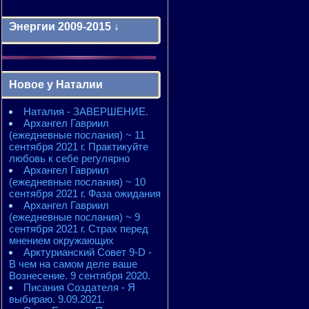
Энергии 2009-2015 ↓
Энергии 2009-2011 годы
2010 - энергии месяцев
Новое у Наталии
2010 - ЭНЕРГИИ года
2011 - энергии месяцев
Наталия - ЗАВЕРШЕНИЕ.
2011 - ЭНЕРГИИ года
Архангел Гавриил
2012 - энергии месяцев
(ежедневные послания) ~ 11
2012 - ЭНЕРГИИ года
сентября 2021 г. Практикуйте
2013 - энергии месяцев
любовь к себе регулярно
2013 - ЭНЕРГИИ года
Архангел Гавриил
2014 - энергии месяцев
(ежедневные послания) ~ 10
2014 - ЭНЕРГИИ года
сентября 2021 г. Фаза ожидания
2015 - энергии месяцев
Архангел Гавриил
2015 - ЭНЕРГИИ года
(ежедневные послания) ~ 9
сентября 2021 г. Страх перед
мнением окружающих
Арктурианский Совет 9-D -
В чем на самом деле ваше
Вознесение. 9 сентября 2020.
Писания Создателя - Я
выбираю. 9.09.2021.