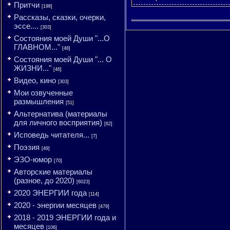
Притчи
[198]
Рассказы, сказки, очерки,
эссе....
[303]
Состояния моей Души "...О
ГЛАВНОМ..."
[48]
Состояния моей Души "... О
ЖИЗНИ..."
[46]
Видео, кино
[303]
Мои озвученные
размышления
[51]
Альтернатива (материалы
для личного восприятия)
[62]
Исповедь читателя...
[7]
Поэзия
[49]
ЭЗО-юмор
[70]
Авторские материалы
(разное, до 2020)
[6023]
2020 ЭНЕРГИИ года
[114]
2020 - энергии месяцев
[479]
2018 - 2019 ЭНЕРГИИ года и
месяцев
[106]