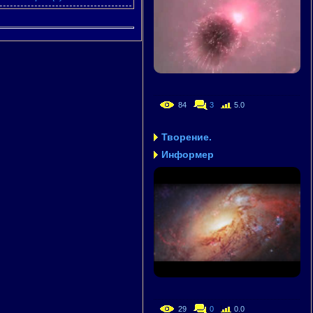
84
3
5.0
Творение.
Информер
29
0
0.0