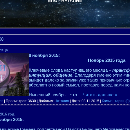
БЛОГ НАТАЛИИ
08
сяца.
8 ноября 2015
г.
Ноябрь 2015 года
Ключевые слова наступившего месяца –
трансф
интуиция
,
общение
. Благодаря именно этим «и
выйдет далеко за рамки уже таких привычных огр
абсолютно новый смысл, поставив перед нами но
Нынешний ноябрь – это
...
Читать дальше »
ев
| Просмотров: 3630 | Добавил:
Наталия
| Дата:
08.11.2015
|
Комментарии (0)
016 год.
оября 2015
г.
мические Семена Коллективной Памяти Будущего Человечеств