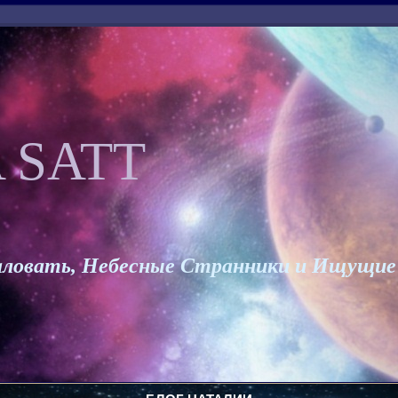
 SATT
ловать, Небесные Странники и Ищущие