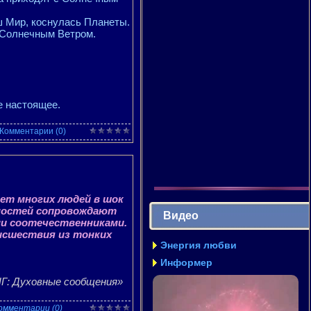
ш Мир, коснулась Планеты.
с Солнечным Ветром.
е настоящее.
Комментарии (0)
ет многих людей в шок
тностей сопровождают
Видео
ми соотечественниками.
оисшествия из тонких
Энергия любви
Информер
Г: Духовные сообщения»
омментарии (0)