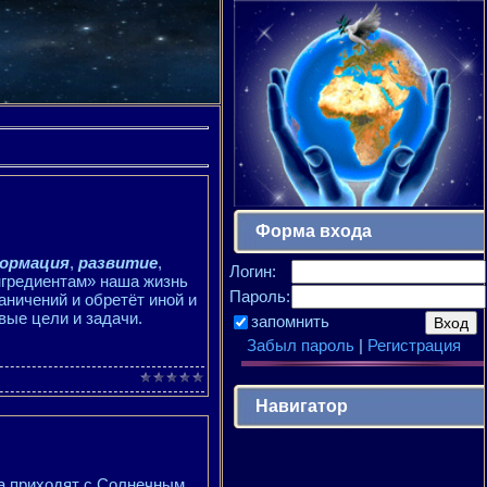
Форма входа
ормация
,
развитие
,
Логин:
нгредиентам» наша жизнь
Пароль:
аничений и обретёт иной и
вые цели и задачи.
запомнить
Забыл пароль
|
Регистрация
Навигатор
а приходят с Солнечным