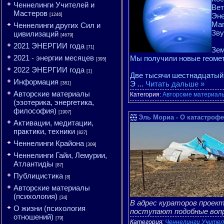
Ченнелинги Учителей и
Вет
Мастеров
Эне
[1246]
Маг
Ченнелинги других Сил и
Зву
цивилизаций
[4679]
2021 ЭНЕРГИИ года
[71]
Зем
2021 - энергии месяцев
Мы получили новые геомет
[395]
2022 ЭНЕРГИИ года
[1]
Две тысячи шестнадцатый г
Информация
Э
...
Читать дальше »
[381]
Авторские материалы
Категория:
Авторские материалы
(эзотерика, энергетика,
философия)
[1907]
Эль Мориа - О катастрофе 
Активации, медитации,
практики, техники
[827]
Ченнелинги Крайона
[309]
Ченнелинги Гайи, Лемурии,
Атлантидіы
[87]
Публицистика
[8]
Авторские материалы
(психология)
[34]
В адрес кураторов прое
О жизни (психология
поступают подобные воп
отношений)
[79]
Категория:
Ченнелинги Учител