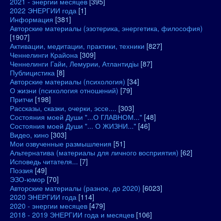
2021 - энергии месяцев
[395]
2022 ЭНЕРГИИ года
[1]
Информация
[381]
Авторские материалы (эзотерика, энергетика, философия)
[1907]
Активации, медитации, практики, техники
[827]
Ченнелинги Крайона
[309]
Ченнелинги Гайи, Лемурии, Атлантидіы
[87]
Публицистика
[8]
Авторские материалы (психология)
[34]
О жизни (психология отношений)
[79]
Притчи
[198]
Рассказы, сказки, очерки, эссе....
[303]
Состояния моей Души "...О ГЛАВНОМ..."
[48]
Состояния моей Души "... О ЖИЗНИ..."
[46]
Видео, кино
[303]
Мои озвученные размышления
[51]
Альтернатива (материалы для личного восприятия)
[62]
Исповедь читателя...
[7]
Поэзия
[49]
ЭЗО-юмор
[70]
Авторские материалы (разное, до 2020)
[6023]
2020 ЭНЕРГИИ года
[114]
2020 - энергии месяцев
[479]
2018 - 2019 ЭНЕРГИИ года и месяцев
[106]