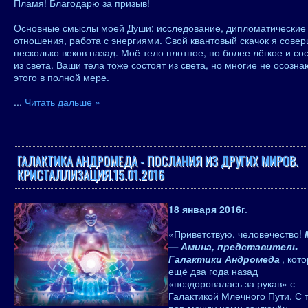
Пламя! Благодарю за призыв!
Основные смыслы моей Души: исследование, дипломатические
отношения, работа с энергиями. Свой квантовый скачок я сове
несколько веков назад. Моё тело плотное, но более лёгкое и со
из света. Ваши тела тоже состоят из света, но многие не осозна
этого в полной мере.
...
Читать дальше »
ГАЛАКТИКА АНДРОМЕДА - ПОСЛАНИЯ ИЗ ДРУГИХ МИРОВ.
КРИСТАЛЛИЗАЦИЯ.15.01.2016
18 января 2016
г.
«Приветствую, человечество!
— Амина, представитель
Галактики Андромеда
, кот
ещё два года назад
«поздоровалась за рукав» с
Галактикой Млечного Пути. С 