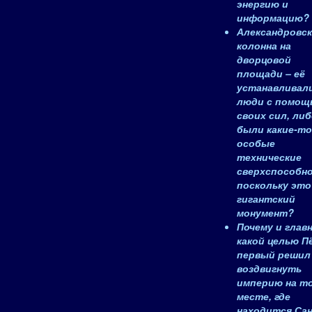
энергию и
информацию?
Александровск
колонна на
дворцовой
площади – её
устанавливал
люди с помощ
своих сил, ли
были какие-то
особые
технические
сверхспособн
поскольку это
гигантский
монумент?
Почему и главн
какой целью П
первый решил
воздвигнуть
империю на т
месте, где
находится Са