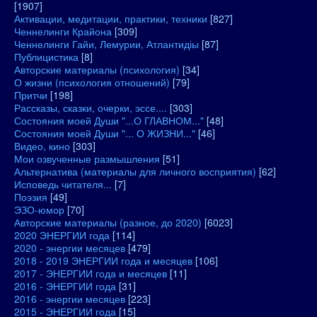
[1907]
Активации, медитации, практики, техники
[827]
Ченнелинги Крайона
[309]
Ченнелинги Гайи, Лемурии, Атлантидіы
[87]
Публицистика
[8]
Авторские материалы (психология)
[34]
О жизни (психология отношений)
[79]
Притчи
[198]
Рассказы, сказки, очерки, эссе....
[303]
Состояния моей Души "...О ГЛАВНОМ..."
[48]
Состояния моей Души "... О ЖИЗНИ..."
[46]
Видео, кино
[303]
Мои озвученные размышления
[51]
Альтернатива (материалы для личного восприятия)
[62]
Исповедь читателя...
[7]
Поэзия
[49]
ЭЗО-юмор
[70]
Авторские материалы (разное, до 2020)
[6023]
2020 ЭНЕРГИИ года
[114]
2020 - энергии месяцев
[479]
2018 - 2019 ЭНЕРГИИ года и месяцев
[106]
2017 - ЭНЕРГИИ года и месяцев
[11]
2016 - ЭНЕРГИИ года
[31]
2016 - энергии месяцев
[223]
2015 - ЭНЕРГИИ года
[15]