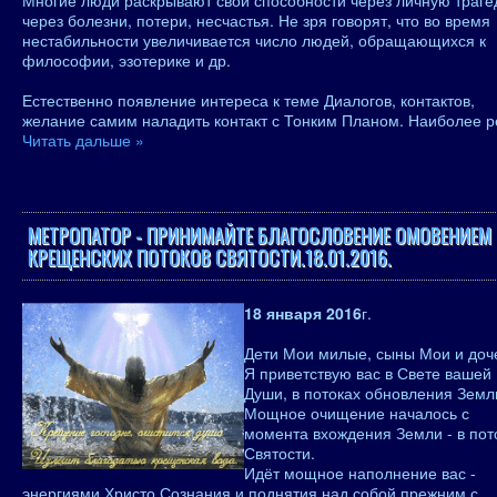
Многие люди раскрывают свои способности через личную траге
через болезни, потери, несчастья. Не зря говорят, что во время
нестабильности увеличивается число людей, обращающихся к
философии, эзотерике и др.
Естественно появление интереса к теме Диалогов, контактов,
желание самим наладить контакт с Тонким Планом. Наиболее 
Читать дальше »
МЕТРОПАТОР - ПРИНИМАЙТЕ БЛАГОСЛОВЕНИЕ ОМОВЕНИЕМ
КРЕЩЕНСКИХ ПОТОКОВ СВЯТОСТИ.18.01.2016.
18 января 2016
г.
Дети Мои милые, сыны Мои и доч
Я приветствую вас в Свете вашей
Души, в потоках обновления Земл
Мощное очищение началось с
момента вхождения Земли - в пот
Святости.
Идёт мощное наполнение вас -
энергиями Христо Сознания и поднятия над собой прежним с