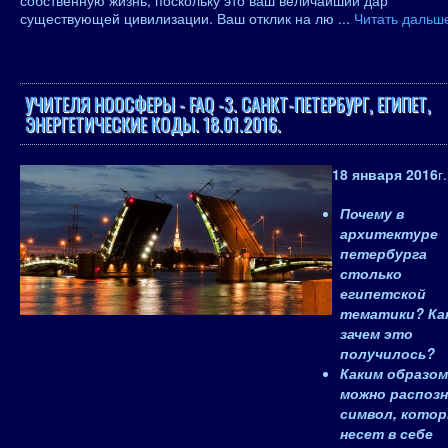
собственную жизнь, поскольку это ваш величайший дар
существующей цивилизации. Ваш отклик на лю
...
Читать дальш
УЧИТЕЛЯ НООСФЕРЫ - FAQ -3. САНКТ-ПЕТЕРБУРГ, ЕГИПЕТ,
ЭНЕРГЕТИЧЕСКИЕ КОДЫ. 18.01.2016.
18 января 2016
г.
​Почему в
архитектуре
петербурга
столько
египетской
тематики? Ка
зачем это
получилось?
Каким образом
можно распоз
символ, кото
несет в себе