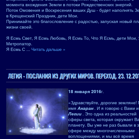
момента вхождения Земли в потоки Рождественских энергий.
Поток Омовения и Воскресения ваших Душ - будет наполнять 
в Крещенский Праздник, дети Мои.
Принимайте это благословление с радостью, запуская новый пл
жизни своей.
Я Есмь Свет, Я Есмь Любовь, Я Есмь То, Что Я Есмь, дети Мои,
Метропатор.
Я Есмь С
...
Читать дальше »
ЛЕГИЯ - ПОСЛАНИЯ ИЗ ДРУГИХ МИРОВ. ПЕРЕХОД. 23. 12.201
18 января 2016
г.
«Здравствуйте, дорогие земляне!
имя
Анаран
. И я говорю с Вами и
Легии
. Это одна из реальностей
сферы света, которая окружает В
планету. Вы уже не раз бывали в 
сфере между многочисленными
воплощениями, и мы всё время