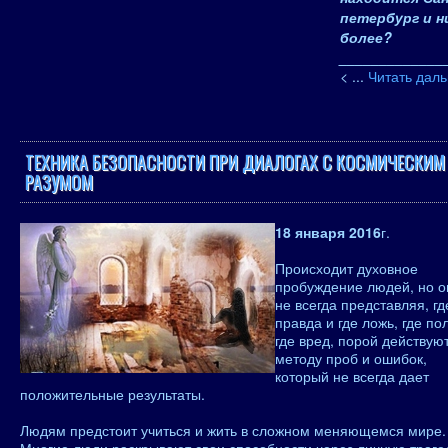
петербург и н
более?
_____________
<
...
Читать дал
ТЕХНИКА БЕЗОПАСНОСТИ ПРИ ДИАЛОГАХ С КОСМИЧЕСКИМ
РАЗУМОМ
18 января 2016
г.
Происходит духовное
пробуждение людей, но о
не всегда представляя, гд
правда и где ложь, где по
где вред, порой действую
методу проб и ошибок,
который не всегда дает
положительные результаты.
Людям предстоит учиться и жить в сложном меняющемся мире.