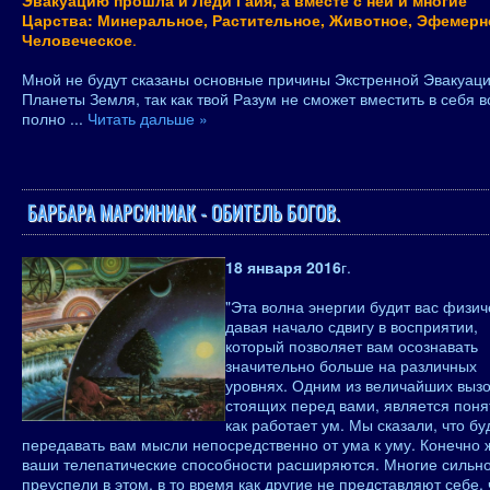
Эвакуацию прошла и Леди Гайя, а вместе с ней и многие
Царства: Минеральное, Растительное, Животное, Эфемерн
Человеческое
.
Мной не будут сказаны основные причины Экстренной Эвакуаци
Планеты Земля, так как твой Разум не сможет вместить в себя 
полно
...
Читать дальше »
БАРБАРА МАРСИНИАК - ОБИТЕЛЬ БОГОВ.
18 января 2016
г.
"Эта волна энергии будит вас физич
давая начало сдвигу в восприятии,
который позволяет вам осознавать
значительно больше на различных
уровнях. Одним из величайших вызо
стоящих перед вами, является поня
как работает ум. Мы сказали, что б
передавать вам мысли непосредственно от ума к уму. Конечно 
ваши телепатические способности расширяются. Многие сильн
преуспели в этом, в то время как другие не представляют себе, 