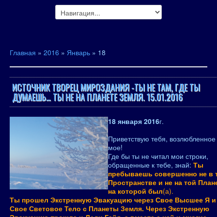
Главная
»
2016
»
Январь
»
18
ИСТОЧНИК ТВОРЕЦ МИРОЗДАНИЯ -ТЫ НЕ ТАМ, ГДЕ ТЫ
ДУМАЕШЬ… ТЫ НЕ НА ПЛАНЕТЕ ЗЕМЛЯ. 15.01.2016
18 января 2016
г.
Приветствую тебя, возлюбленное
мое!
Где бы ты не читал мои строки,
обращенные к тебе, знай:
Ты
пребываешь совершенно не в 
Пространстве и не на той План
на которой был
(а).
Ты прошел Экстренную Эвакуацию через Свое Высшее Я и
Свое Световое Тело с Планеты Земля. Через Экстренную