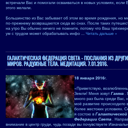
встречали Вас и помогали осваиваться в новых условиях, если 
этого желали.
Большинство из Вас забывает об этом во время рождения, но м
по-прежнему возвращаются сюда во снах. После таких путешес
на утро Вы обычно ничего не помните, потому что Ваш трёхме
ум с трудом может обрабатывать инфо
...
Читать дальше »
ГАЛАКТИЧЕСКАЯ ФЕДЕРАЦИЯ СВЕТА - ПОСЛАНИЯ ИЗ ДРУГИ
МИРОВ. РАДУЖНЫЕ ТЕЛА. МЕДИТАЦИЯ. 7.01.2016.
18 января 2016
г.
«Приветствую, возлюбленн
Земли! Меня зовут
Гамма
. 
много раз была среди Вас, 
моё развитие происходило 
более жестоких условиях. С
я состою в
Галактической
Федерации Света
. Напра
внимание в центр груди, чудь позади вы почувствуете Изначаль