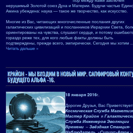
пор между нами заключён
нерушимый Золотой союз Духа и Материи. Будучи частью Едино
Амина убеждена: наука — такое же творчество, как искусство.
Многие из Вас, читающих многочисленные послания других
галактических цивилизаций и посланников Иерархии Света, бол
ориентированы на чувства, слушают сердце, и потому ошибают
гораздо реже тех, для кого любые факты должны быть
подтверждены, прежде всего, эмпирически. Сегодня мы хотим
..
Читать дальше »
КРАЙОН - МЫ ВХОДИМ В НОВЫЙ МИР. САПФИРОВЫЙ КОНТ
БУДУЩЕГО АЛЬФА -16.
18 января 2016
г.
Дорогие Друзья, Вас Приветствует
Космическая Служба Магнетиз
Мастер Крайон
и
Галактическ
Служба Инженеров Эволюции
Времени
–
Звёздная Станция-
Наблюдатель
«
Сириус-Атон
»