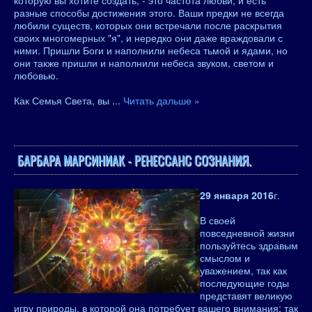
которую вы хотите создать, - это частота любви, и есть
разные способы достижения этого. Ваши предки не всегда
любили существ, которых они встречали после раскрытия
своих многомерных "я", и нередко они даже враждовали с
ними. Пришли Боги и наполнили небеса тьмой и ядами, но
они также пришли и наполнили небеса звуком, светом и
любовью.
Как Семья Света, вы
...
Читать дальше »
БАРБАРА МАРСИНИАК - РЕНЕССАНС СОЗНАНИЯ.
29 января 2016
г.
В своей
повседневной жизни
пользуйтесь здравым
смыслом и
уважением, так как
последующие годы
представят великую
игру природы, в которой она потребует вашего внимания; так