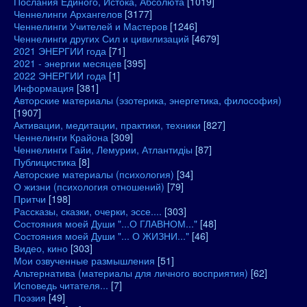
Послания Единого, Истока, Абсолюта
[1019]
Ченнелинги Архангелов
[3177]
Ченнелинги Учителей и Мастеров
[1246]
Ченнелинги других Сил и цивилизаций
[4679]
2021 ЭНЕРГИИ года
[71]
2021 - энергии месяцев
[395]
2022 ЭНЕРГИИ года
[1]
Информация
[381]
Авторские материалы (эзотерика, энергетика, философия)
[1907]
Активации, медитации, практики, техники
[827]
Ченнелинги Крайона
[309]
Ченнелинги Гайи, Лемурии, Атлантидіы
[87]
Публицистика
[8]
Авторские материалы (психология)
[34]
О жизни (психология отношений)
[79]
Притчи
[198]
Рассказы, сказки, очерки, эссе....
[303]
Состояния моей Души "...О ГЛАВНОМ..."
[48]
Состояния моей Души "... О ЖИЗНИ..."
[46]
Видео, кино
[303]
Мои озвученные размышления
[51]
Альтернатива (материалы для личного восприятия)
[62]
Исповедь читателя...
[7]
Поэзия
[49]