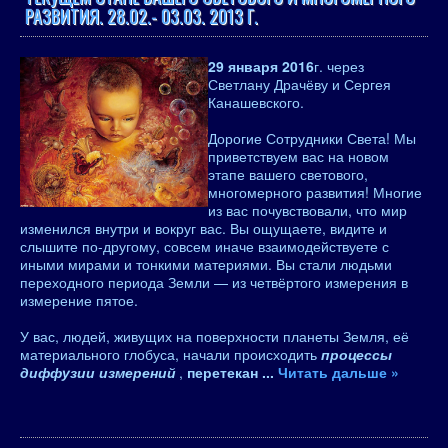
РАЗВИТИЯ. 28.02.- 03.03. 2013 Г.
29 января 2016
г. через
Светлану Драчёву и Сергея
Канашевского.
Дорогие Сотрудники Света! Мы
приветствуем вас на новом
этапе вашего светового,
многомерного развития! Многие
из вас почувствовали, что мир
изменился внутри и вокруг вас. Вы ощущаете, видите и
слышите по-другому, совсем иначе взаимодействуете с
иными мирами и тонкими материями. Вы стали людьми
переходного периода Земли — из четвёртого измерения в
измерение пятое.
У вас, людей, живущих на поверхности планеты Земля, её
материального глобуса, начали происходить
процессы
диффузии измерений
,
перетекан
...
Читать дальше »