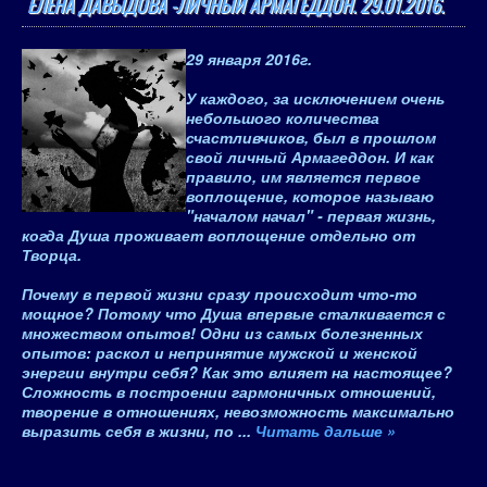
ЕЛЕНА ДАВЫДОВА -ЛИЧНЫЙ АРМАГЕДДОН. 29.01.2016.
29 января 2016
г.
У каждого, за исключением очень
небольшого количества
счастливчиков, был в прошлом
свой личный Армагеддон. И как
правило, им является первое
воплощение, которое называю
"началом начал" - первая жизнь,
когда Душа проживает воплощение отдельно от
Творца.
Почему в первой жизни сразу происходит что-то
мощное? Потому что Душа впервые сталкивается с
множеством опытов! Одни из самых болезненных
опытов: раскол и непринятие мужской и женской
энергии внутри себя? Как это влияет на настоящее?
Сложность в построении гармоничных отношений,
творение в отношениях, невозможность максимально
выразить себя в жизни, по
...
Читать дальше »