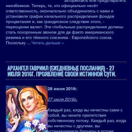
затормозить или предотвратить
неизбежное. Теперь, те, кто официально несёт
ответственность, окончательно объединились с нами и
установили график начального распределения фондов
процветания и, как грандиозное следствие этого, -
переоценки валют. Эти глобальные распределения должны
стать похоронным звоном для де факто американского
режима и его тёмного союзника - Европейского союза.
Поскольку
...
Читать дальше »
АРХАНГЕЛ ГАВРИИЛ (ЕЖЕДНЕВНЫЕ ПОСЛАНИЯ) - 27
ИЮЛЯ 2016Г. ПРОЯВЛЕНИЕ СВОЕЙ ИСТИННОЙ СУТИ.
28 июля 2016
г.
27 июля 2016г.
Каждый раз, когда вы нечестны сами с
собой, вы чините препятствия
собственному потоку. Каждый раз, когда
вы нечестны с другими, вы
устанавливаете барьеры в потоке