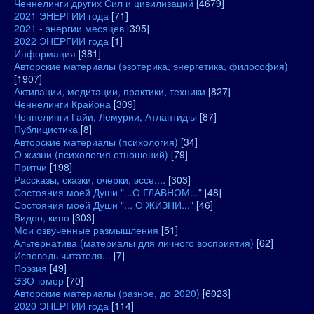
Ченнелинги других Сил и цивилизаций
[4679]
2021 ЭНЕРГИИ года
[71]
2021 - энергии месяцев
[395]
2022 ЭНЕРГИИ года
[1]
Информация
[381]
Авторские материалы (эзотерика, энергетика, философия)
[1907]
Активации, медитации, практики, техники
[827]
Ченнелинги Крайона
[309]
Ченнелинги Гайи, Лемурии, Атлантидіы
[87]
Публицистика
[8]
Авторские материалы (психология)
[34]
О жизни (психология отношений)
[79]
Притчи
[198]
Рассказы, сказки, очерки, эссе....
[303]
Состояния моей Души "...О ГЛАВНОМ..."
[48]
Состояния моей Души "... О ЖИЗНИ..."
[46]
Видео, кино
[303]
Мои озвученные размышления
[51]
Альтернатива (материалы для личного восприятия)
[62]
Исповедь читателя...
[7]
Поэзия
[49]
ЭЗО-юмор
[70]
Авторские материалы (разное, до 2020)
[6023]
2020 ЭНЕРГИИ года
[114]