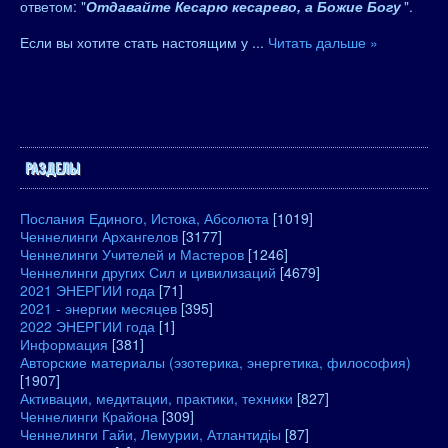
ответом: "
Отдавайте Кесарю кесарево, а Божие Богу
".
Если вы хотите стать настоящим у
...
Читать дальше »
РАЗДЕЛЫ
Послания Единого, Истока, Абсолюта
[1019]
Ченнелинги Архангелов
[3177]
Ченнелинги Учителей и Мастеров
[1246]
Ченнелинги других Сил и цивилизаций
[4679]
2021 ЭНЕРГИИ года
[71]
2021 - энергии месяцев
[395]
2022 ЭНЕРГИИ года
[1]
Информация
[381]
Авторские материалы (эзотерика, энергетика, философия)
[1907]
Активации, медитации, практики, техники
[827]
Ченнелинги Крайона
[309]
Ченнелинги Гайи, Лемурии, Атлантидіы
[87]