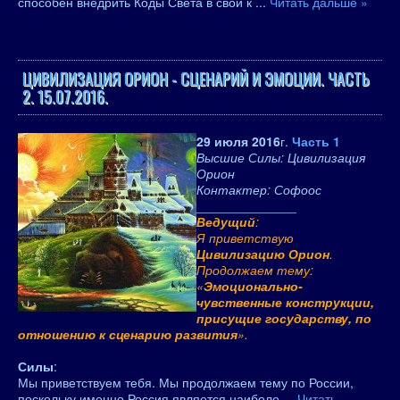
способен внедрить Коды Света в свои к
...
Читать дальше »
ЦИВИЛИЗАЦИЯ ОРИОН - СЦЕНАРИЙ И ЭМОЦИИ. ЧАСТЬ
2. 15.07.2016.
29 июля 2016
г.
Часть 1
Высшие Силы: Цивилизация
Орион
Контактер: Софоос
______________
Ведущий
:
Я приветствую
Цивилизацию Орион
.
Продолжаем тему:
«
Эмоционально-
чувственные конструкции,
присущие государству, по
отношению к сценарию развития
».
Силы
:
Мы приветствуем тебя. Мы продолжаем тему по России,
поскольку именно Россия является наиболе
...
Читать