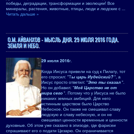
победы, деградации, трансформации и эволюции! Все
минералы, растения, животные, птицы, люди и людские с
...
Читать дальше »
О.М. АЙВАНХОВ - МЫСЛЬ ДНЯ. 29 ИЮЛЯ 2016 ГОДА.
ЗЕМЛЯ И НЕБО.
29 июля 2016
г.
Когда Иисуса привели на суд к Пилату, тот
его спросил: "Т
ы царь Иудейский?
", а
Иисус просто ответил: "
Это ты сказал
".
Но он добавил: "
Моё Царство не от
мира сего
". Потому что у Иисуса не было
никаких земных амбиций. Для него
истинным царством было Царство
Небесное. Он также не смешивал славу
людскую и славу небесную, и он не
смешивал ценности временные и ценности
духовные. Об этом уже сказано в эпизоде, где фарисеи
спрашивают его о подати Цезарю. Он ограничивается