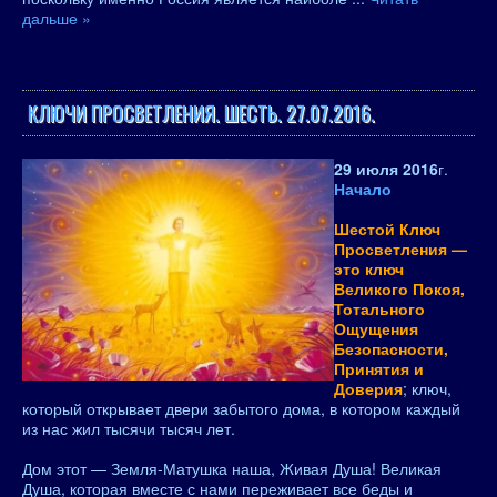
дальше »
КЛЮЧИ ПРОСВЕТЛЕНИЯ. ШЕСТЬ. 27.07.2016.
29 июля 2016
г.
Начало
Шестой Ключ
Просветления —
это ключ
Великого Покоя,
Тотального
Ощущения
Безопасности,
Принятия и
Доверия
; ключ,
который открывает двери забытого дома, в котором каждый
из нас жил тысячи тысяч лет.
Дом этот — Земля-Матушка наша, Живая Душа! Великая
Душа, которая вместе с нами переживает все беды и