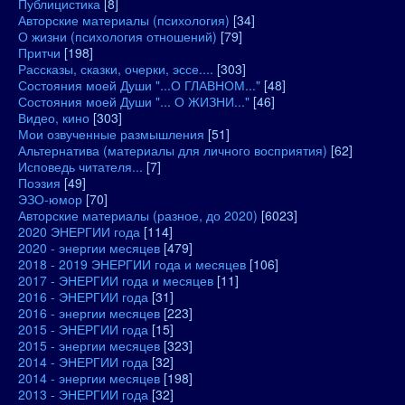
Публицистика
[8]
Авторские материалы (психология)
[34]
О жизни (психология отношений)
[79]
Притчи
[198]
Рассказы, сказки, очерки, эссе....
[303]
Состояния моей Души "...О ГЛАВНОМ..."
[48]
Состояния моей Души "... О ЖИЗНИ..."
[46]
Видео, кино
[303]
Мои озвученные размышления
[51]
Альтернатива (материалы для личного восприятия)
[62]
Исповедь читателя...
[7]
Поэзия
[49]
ЭЗО-юмор
[70]
Авторские материалы (разное, до 2020)
[6023]
2020 ЭНЕРГИИ года
[114]
2020 - энергии месяцев
[479]
2018 - 2019 ЭНЕРГИИ года и месяцев
[106]
2017 - ЭНЕРГИИ года и месяцев
[11]
2016 - ЭНЕРГИИ года
[31]
2016 - энергии месяцев
[223]
2015 - ЭНЕРГИИ года
[15]
2015 - энергии месяцев
[323]
2014 - ЭНЕРГИИ года
[32]
2014 - энергии месяцев
[198]
2013 - ЭНЕРГИИ года
[32]