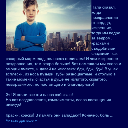
Папа сказал,
когда
поздравления
от сердца,
искренние,
тогда мы ведро
за ведром,
красками
съедобными,
сладкими, как
сахарный мармелад, человека поливаем! И чем искреннее
поздравления, тем ведро больше! Вот намешали мы слова и
эмоции вместе, и давай на человека: бдж, бдж, бдж! В ушах
всплески, из носа пузыри, зубы разноцветные, и столько в
такие моменты счастья в душе не излитого, скрытого,
невыразимого, но настоящего и благодарного!
Эх! Я почти все эти слова забываю!
Но вот поздравления, комплименты, слова восхищения —
никогда!
Краски, краски! В память они западают! Конечно, боль
...
Читать дальше »