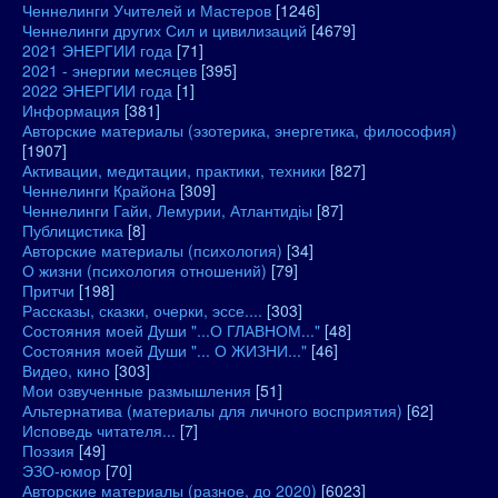
Ченнелинги Учителей и Мастеров
[1246]
Ченнелинги других Сил и цивилизаций
[4679]
2021 ЭНЕРГИИ года
[71]
2021 - энергии месяцев
[395]
2022 ЭНЕРГИИ года
[1]
Информация
[381]
Авторские материалы (эзотерика, энергетика, философия)
[1907]
Активации, медитации, практики, техники
[827]
Ченнелинги Крайона
[309]
Ченнелинги Гайи, Лемурии, Атлантидіы
[87]
Публицистика
[8]
Авторские материалы (психология)
[34]
О жизни (психология отношений)
[79]
Притчи
[198]
Рассказы, сказки, очерки, эссе....
[303]
Состояния моей Души "...О ГЛАВНОМ..."
[48]
Состояния моей Души "... О ЖИЗНИ..."
[46]
Видео, кино
[303]
Мои озвученные размышления
[51]
Альтернатива (материалы для личного восприятия)
[62]
Исповедь читателя...
[7]
Поэзия
[49]
ЭЗО-юмор
[70]
Авторские материалы (разное, до 2020)
[6023]