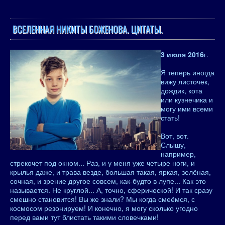
ВСЕЛЕННАЯ НИКИТЫ БОЖЕНОВА. ЦИТАТЫ.
3 июля 2016
г.
Я теперь иногда
вижу листочек,
дождик, кота
или кузнечика и
могу ими всеми
стать!
Вот, вот.
Слышу,
например,
стрекочет под окном... Раз, и у меня уже четыре ноги, и
крылья даже, и трава везде, большая такая, яркая, зелёная,
сочная, и зрение другое совсем, как-будто в лупе... Как это
называется. Не круглой... А, точно, сферической! И так сразу
смешно становится! Вы же знали? Мы когда смеёмся, с
космосом резонируем! И конечно, я могу сколько угодно
перед вами тут блистать такими словечками!