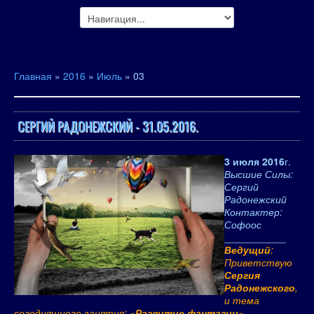
Главная
»
2016
»
Июль
»
03
СЕРГИЙ РАДОНЕЖСКИЙ - 31.05.2016.
3 июля 2016
г.
Высшие Силы:
Сергий
Радонежский
Контактер:
Софоос
___________
Ведущий
:
Приветствую
Сергия
Радонежского
,
и тема
сегодняшнего занятия: «
Развитие фантазии
».