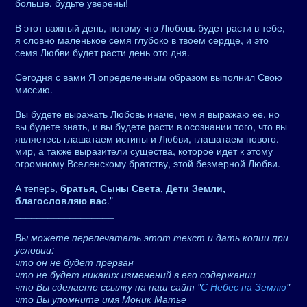
больше, будьте уверены!
В этот важный день, потому что Любовь будет расти в тебе,
я словно маленькое семя глубоко в твоем сердце, и это
семя Любви будет расти день ото дня.
Сегодня с вами Я определенным образом выполнил Свою
миссию.
Вы будете выражать Любовь иначе, чем я выражаю ее, но
вы будете знать, и вы будете расти в осознании того, что вы
являетесь глашатаем истины и Любви, глашатаем нового.
мир, а также выразители существа, которое идет к этому
огромному Вселенскому братству, этой безмерной Любви.
А теперь,
братья, Сыны Света, Дети Земли,
благословляю вас
."
__________________
Вы можете перепечатать этот текст и дать копии при
условии:
что он не будет прерван
что не будет никаких изменений в его содержании
что Вы сделаете ссылку на наш сайт "
С Небес на Землю
"
что Вы упомните имя Моник Матье