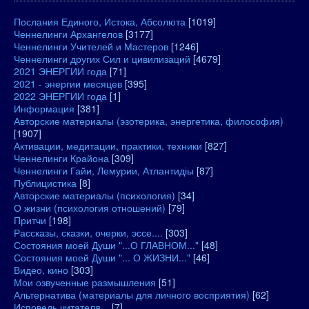
Послания Единого, Истока, Абсолюта
[1019]
Ченнелинги Архангелов
[3177]
Ченнелинги Учителей и Мастеров
[1246]
Ченнелинги других Сил и цивилизаций
[4679]
2021 ЭНЕРГИИ года
[71]
2021 - энергии месяцев
[395]
2022 ЭНЕРГИИ года
[1]
Информация
[381]
Авторские материалы (эзотерика, энергетика, философия)
[1907]
Активации, медитации, практики, техники
[827]
Ченнелинги Крайона
[309]
Ченнелинги Гайи, Лемурии, Атлантидіы
[87]
Публицистика
[8]
Авторские материалы (психология)
[34]
О жизни (психология отношений)
[79]
Притчи
[198]
Рассказы, сказки, очерки, эссе....
[303]
Состояния моей Души "...О ГЛАВНОМ..."
[48]
Состояния моей Души "... О ЖИЗНИ..."
[46]
Видео, кино
[303]
Мои озвученные размышления
[51]
Альтернатива (материалы для личного восприятия)
[62]
Исповедь читателя...
[7]