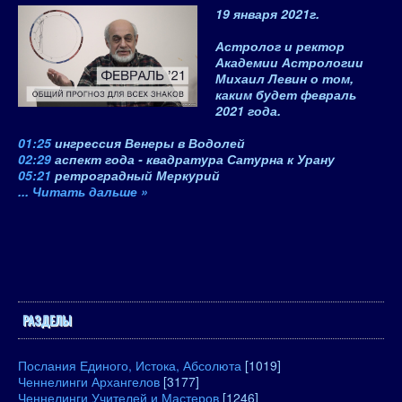
19 января 2021
г.
Астролог и ректор
Академии Астрологии
Михаил Левин о том,
каким будет февраль
2021 года.
01:25
ингрессия Венеры в Водолей
02:29
аспект года - квадратура Сатурна к Урану
05:21
ретроградный Меркурий
...
Читать дальше »
РАЗДЕЛЫ
Послания Единого, Истока, Абсолюта
[1019]
Ченнелинги Архангелов
[3177]
Ченнелинги Учителей и Мастеров
[1246]