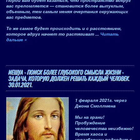
Порой вам будет казаться, что пространство вокруг
вас преломляется — становится более выпуклым,
объемным, тем самым меняя очертания окружающих
вас предметов.
То же самое будет происходить и с расстоянием,
которое вдруг начнет то растягиват
...
Читать
дальше »
ИЕШУА - ПОИСК БОЛЕЕ ГЛУБОКОГО СМЫСЛА ЖИЗНИ -
ЗАДАЧА, КОТОРУЮ ДОЛЖЕН РЕШАТЬ КАЖДЫЙ ЧЕЛОВЕК.
30.01.2021.
1 февраля 2021
г.
через
Джона Смоллмена
Мы на грани!
Пробуждение
человечества неизбежно!
Время хаоса и
неразберихи подходит к