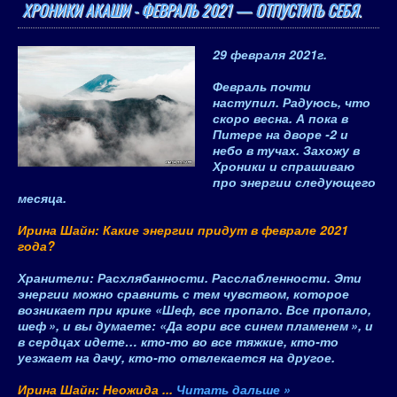
ХРОНИКИ АКАШИ - ФЕВРАЛЬ 2021 — ОТПУСТИТЬ СЕБЯ.
29 февраля 2021
г.
Февраль почти
наступил. Радуюсь, что
скоро весна. А пока в
Питере на дворе -2 и
небо в тучах. Захожу в
Хроники и спрашиваю
про энергии следующего
месяца.
Ирина Шайн: Какие энергии придут в феврале 2021
года?
Хранители
: Расхлябанности.
Расслабленности
. Эти
энергии можно сравнить с тем чувством, которое
возникает при крике «
Шеф, все пропало. Все пропало,
шеф
», и вы думаете: «
Да гори все синем пламенем
», и
в сердцах идете… кто-то во все тяжкие, кто-то
уезжает на дачу, кто-то отвлекается на другое.
Ирина Шайн: Неожида
...
Читать дальше »