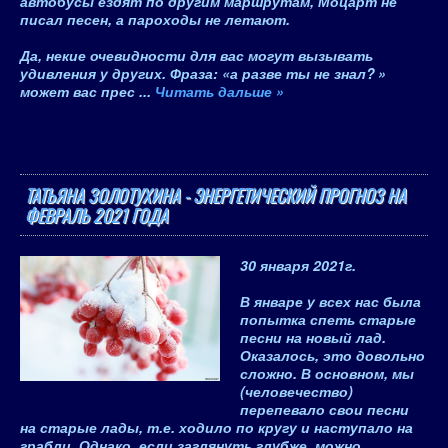
автобусы ездят по другим маршрутам, Моцарт не
писал песен, а пароходы не летают.
Да, некие очевидности для вас могут вызывать
удивления у других. Фраза: «
а разве ты не знал?
»
может вас прес
...
Читать дальше »
ТАТЬЯНА ЗОЛОТУХИНА - ЭНЕРГЕТИЧЕСКИЙ ПРОГНОЗ НА
ФЕВРАЛЬ 2021 ГОДА
30 января 2021
г.
В январе у всех нас была
попытка спеть старые
песни на новый лад.
Оказалось, это довольно
сложно. В основном, мы
(человечество)
перепевало свои песни
на старые лады, т.е. ходило по кругу и наступало на
грабли. Однако, если заглянуть глубже, можно