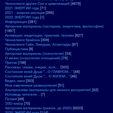
Ченнелинги других Сил и цивилизаций
[4679]
2021 ЭНЕРГИИ года
[71]
2021 - энергии месяцев
[395]
2022 ЭНЕРГИИ года
[1]
Информация
[381]
Авторские материалы (эзотерика, энергетика, философия)
[1907]
Активации, медитации, практики, техники
[827]
Ченнелинги Крайона
[309]
Ченнелинги Гайи, Лемурии, Атлантидіы
[87]
Публицистика
[8]
Авторские материалы (психология)
[34]
О жизни (психология отношений)
[79]
Притчи
[198]
Рассказы, сказки, очерки, эссе....
[303]
Состояния моей Души "...О ГЛАВНОМ..."
[48]
Состояния моей Души "... О ЖИЗНИ..."
[46]
Видео, кино
[303]
Мои озвученные размышления
[51]
Альтернатива (материалы для личного восприятия)
[62]
Исповедь читателя...
[7]
Поэзия
[49]
ЭЗО-юмор
[70]
Авторские материалы (разное, до 2020)
[6023]
2020 ЭНЕРГИИ года
[114]