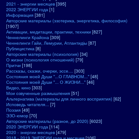
2021 - энергии месяцев
[395]
2022 ЭНЕРГИИ года
[1]
Информация
[381]
Авторские материалы (эзотерика, энергетика, философия)
[1907]
Активации, медитации, практики, техники
[827]
Ченнелинги Крайона
[309]
Ченнелинги Гайи, Лемурии, Атлантидіы
[87]
Публицистика
[8]
Авторские материалы (психология)
[34]
О жизни (психология отношений)
[79]
Притчи
[198]
Рассказы, сказки, очерки, эссе....
[303]
Состояния моей Души "...О ГЛАВНОМ..."
[48]
Состояния моей Души "... О ЖИЗНИ..."
[46]
Видео, кино
[303]
Мои озвученные размышления
[51]
Альтернатива (материалы для личного восприятия)
[62]
Исповедь читателя...
[7]
Поэзия
[49]
ЭЗО-юмор
[70]
Авторские материалы (разное, до 2020)
[6023]
2020 ЭНЕРГИИ года
[114]
2020 - энергии месяцев
[479]
2018 - 2019 ЭНЕРГИИ года и месяцев
[106]