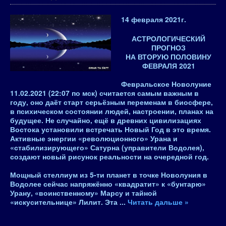
14 февраля 2021
г.
АСТРОЛОГИЧЕСКИЙ
ПРОГНОЗ
НА ВТОРУЮ ПОЛОВИНУ
ФЕВРАЛЯ 2021
Февральское Новолуние
11.02.202
1 (22:07 по мск)
считается самым важным в
году, оно даёт старт серьёзным переменам в биосфере,
в психическом состоянии людей, настроении, планах на
будущее
. Не случайно, ещё в древних цивилизациях
Востока установили встречать Новый Год в это время.
Активные энергии «революционного» Урана и
«стабилизирующего» Сатурна (управители Водолея),
создают новый рисунок реальности на очередной год.
Мощный стеллиум из 5-ти планет в точке Новолуния в
Водолее сейчас напряжённо «квадратит» к «бунтарю»
Урану, «воинственному» Марсу и тайной
«искусительнице» Лилит. Эта
...
Читать дальше »