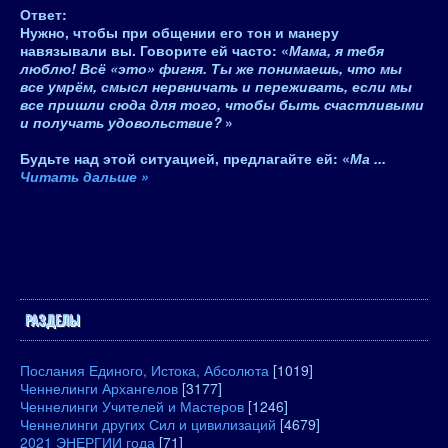
Ответ
:
Нужно, чтобы при общении его тон и манеру
навязывали вы. Говорите ей часто: «
Мама, я тебя
люблю! Всё «это» фигня. Ты же понимаешь, что мы
все умрём, смысл нервничать и переживать, если мы
все пришли сюда для того, чтобы быть счастливыми
и получать удовольствие?
»
Будьте над этой ситуацией, предлагайте ей: «
Ма
...
Читать дальше »
РАЗДЕЛЫ
Послания Единого, Истока, Абсолюта
[1019]
Ченнелинги Архангелов
[3177]
Ченнелинги Учителей и Мастеров
[1246]
Ченнелинги других Сил и цивилизаций
[4679]
2021 ЭНЕРГИИ года
[71]