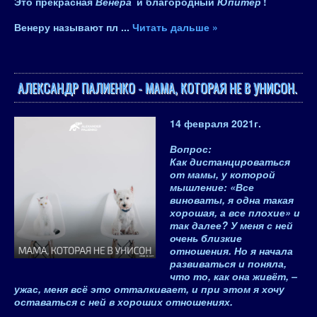
Это прекрасная
Венера
и благородный
Юпитер
!
Венеру называют пл
...
Читать дальше »
АЛЕКСАНДР ПАЛИЕНКО - МАМА, КОТОРАЯ НЕ В УНИСОН.
14 февраля 2021
г.
Вопрос
:
Как дистанцироваться
от мамы, у которой
мышление: «
Все
виноваты, я одна такая
хорошая, а все плохие
» и
так далее? У меня с ней
очень близкие
отношения. Но я начала
развиваться и поняла,
что то, как она живёт, –
ужас, меня всё это отталкивает, и при этом я хочу
оставаться с ней в хороших отношениях.