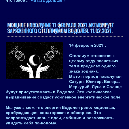
что такое
...
Читать дальше »
МОЩНОЕ НОВОЛУНИЕ 11 ФЕВРАЛЯ 2021 АКТИВИРУЕТ
ЗАРЯЖЕННОГО СТЕЛЛИУМОМ ВОДОЛЕЯ. 11.02.2021.
14 февраля 2021
г.
Стеллиум относится к
целому ряду планетных
тел в пределах одного
знака зодиака.
В этот период новолуния
Сатурн, Юпитер, Венера,
Меркурий, Луна и Солнце
будут присутствовать в Водолее. Это космическое
выравнивание создаст усиленное энергетическое поле.
Мы уже знаем, что энергия Водолея революционная,
пробуждающая, новаторская и обширная. Это
сопровождает новые идеи, амбиции и возможность
увидеть себя по-новому.