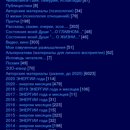
Ченнелинги Гайи, Лемурии, Атлантидіы
[87]
Публицистика
[8]
Авторские материалы (психология)
[34]
О жизни (психология отношений)
[79]
Притчи
[198]
Рассказы, сказки, очерки, эссе....
[303]
Состояния моей Души "...О ГЛАВНОМ..."
[48]
Состояния моей Души "... О ЖИЗНИ..."
[46]
Видео, кино
[303]
Мои озвученные размышления
[51]
Альтернатива (материалы для личного восприятия)
[62]
Исповедь читателя...
[7]
Поэзия
[49]
ЭЗО-юмор
[70]
Авторские материалы (разное, до 2020)
[6023]
2020 ЭНЕРГИИ года
[114]
2020 - энергии месяцев
[479]
2018 - 2019 ЭНЕРГИИ года и месяцев
[106]
2017 - ЭНЕРГИИ года и месяцев
[11]
2016 - ЭНЕРГИИ года
[31]
2016 - энергии месяцев
[223]
2015 - ЭНЕРГИИ года
[15]
2015 - энергии месяцев
[323]
2014 - ЭНЕРГИИ года
[32]
2014 - энергии месяцев
[198]