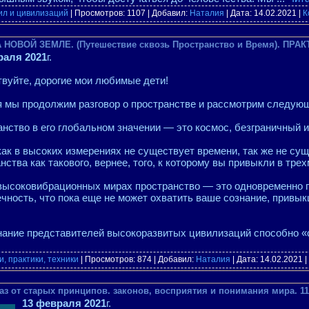
ил и цивилизаций
| Просмотров: 1107 | Добавил:
Наталия
| Дата:
14.02.2021
|
К
 НОВОЙ ЗЕМЛЕ. (Путешествие сквозь Пространство и Время). ПРАКТИ
раля 2021
г.
вуйте, дорогие мои любимые дети!
 мы продолжим разговор о пространстве и рассмотрим следующи
нство в его глобальном значении — это космос, безграничный 
как в высоких измерениях не существует времени, так же не сущ
нства как такового, вернее, того, к которому вы привыкли в тре
 высоковибрационных мирах пространство — это одновременно
чность, что пока еще не может охватить ваше сознание, прив
нание представителей высокоразвитых цивилизаций способно 
, практики, техники
| Просмотров: 874 | Добавил:
Наталия
| Дата:
14.02.2021
|
аз от старых принципов. законов, восприятия и понимания мира. 11.
13 февраля 2021
г.