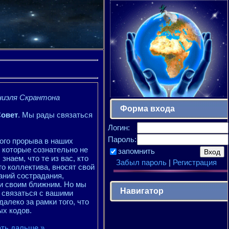
ниэля Скрантона
Форма входа
Совет
. Мы рады связаться
Логин:
Пароль:
ого прорыва в наших
 которые сознательно не
запомнить
наем, что те из вас, кто
Забыл пароль
|
Регистрация
о коллектива, вносят свой
аний сострадания,
и своим ближним. Но мы
Навигатор
ы связаться с вашими
алеко за рамки того, что
ых кодов.
ать дальше »