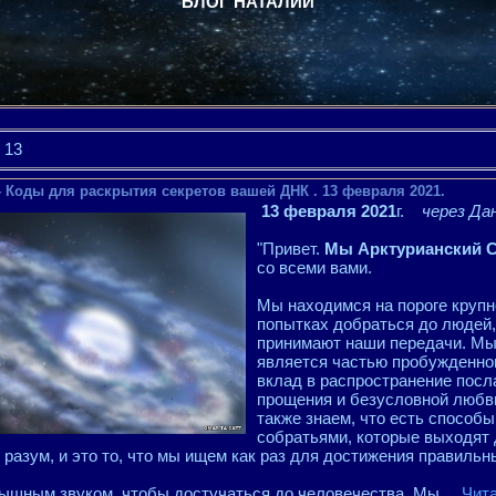
БЛОГ НАТАЛИИ
13
- Коды для раскрытия секретов вашей ДНК . 13 февраля 2021.
13 февраля 2021
г.
через Да
"Привет.
Мы Арктурианский 
со всеми вами.
Мы находимся на пороге крупн
попытках добраться до людей,
принимают наши передачи. Мы з
является частью пробужденног
вклад в распространение посл
прощения и безусловной любв
также знаем, что есть способ
собратьями, которые выходят д
разум, и это то, что мы ищем как раз для достижения правильн
лышным звуком, чтобы достучаться до человечества. Мы
...
Чит