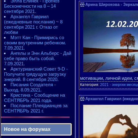
Элла Елинек - Прогноз
Арина Широкова - Зеркальн
Бесконечности на 8 – 14
сентября 2021.
Архангел Гавриил
(ежедневные послания) ~ 8
сентября 2021 г. Отказ от
любви
Мэтт Кан - Примирись со
своим внутренним ребенком.
7.09.2021.
Ангелы и Энн Альберс - Дай
себе право быть собой.
7.09.2021.
Арктурианский Совет 9-D -
Получите грядущую загрузку
мотивации, личной идеи, 
энергий. 8 сентября 2020.
Писания Создателя -
Категория:
2021 - энергии месяц
Выход. 8.09.2021.
Кристина - Сообщение на
Архангел Гавриил (ежедне
СЕНТЯБРЬ 2021 года.
Послание Плеядианцев за
СЕНТЯБРЬ 2021 г.
Новое на форумах