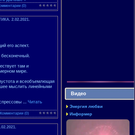
омментарии (0)
КА. 2.02.2021.
й его аспект.
и бесконечный.
ествует там и
хмерном мире.
 пустота и всеобъемлющая
ыкшее мыслить линейными
Видео
«спрессовы
...
Читать
Энергия любви
Комментарии (0)
Информер
02.2021.