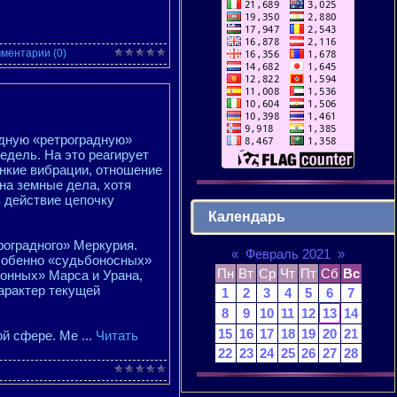
ментарии (0)
едную «ретроградную»
едель. На это реагирует
онкие вибрации, отношение
 на земные дела, хотя
 действие цепочку
Календарь
роградного» Меркурия.
«
Февраль 2021
»
особенно «судьбоносных»
Пн
Вт
Ср
Чт
Пт
Сб
Вс
онных» Марса и Урана,
арактер текущей
1
2
3
4
5
6
7
8
9
10
11
12
13
14
15
16
17
18
19
20
21
ной сфере. Ме
...
Читать
22
23
24
25
26
27
28