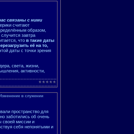
ас связаны с ними
ерики считают
определённым образом,
а случится завтра
читается, что
в такие даты
резагрузить её на то,
этой даты с точки зрения
дера, света, жизни,
мышления, активности,
 Изменение в служении
ивали пространство для
вно заботились об очень
ы своей миссии и
вствуя себя непонятыми и