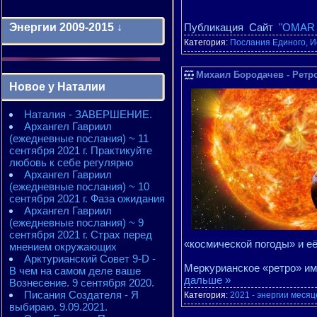
Энергии 2009-2015 ↓
Публикация Сайт
"OMAR 
Категория:
Послания Единого, И
Энергии 2009-2011 годы
Михаил Бородачев - Ретр
2010 - энергии месяцев
Новое у Наталии
2010 - ЭНЕРГИИ года
2011 - энергии месяцев
Наталия - ЗАВЕРШЕНИЕ.
2011 - ЭНЕРГИИ года
Архангел Гавриил
2012 - энергии месяцев
(ежедневные послания) ~ 11
2012 - ЭНЕРГИИ года
сентября 2021 г. Практикуйте
2013 - энергии месяцев
любовь к себе регулярно
2013 - ЭНЕРГИИ года
Архангел Гавриил
2014 - энергии месяцев
(ежедневные послания) ~ 10
2014 - ЭНЕРГИИ года
сентября 2021 г. Фаза ожидания
2015 - энергии месяцев
Архангел Гавриил
2015 - ЭНЕРГИИ года
(ежедневные послания) ~ 9
сентября 2021 г. Страх перед
«космической погоды» и е
мнением окружающих
Арктурианский Совет 9-D -
Меркурианское «ретро» им
В чем на самом деле ваше
дальше »
Вознесение. 9 сентября 2020.
Писания Создателя - Я
Категория:
2021 - энергии месяц
выбираю. 9.09.2021.