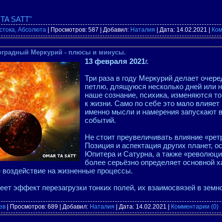
TA SATT"
стока, Абсолюта
| Просмотров: 587 | Добавил:
Наталия
| Дата:
14.02.2021
|
Ком
оградный Меркурий - плюсы и минусы.
13 февраля 2021
г.
Три раза в году Меркурий делает очер
петлю, длящуюся несколько дней или н
наше сознание, психика, изменяются т
к жизни. Само по себе это мало влияет
именно мысли и намерения запускают в
событий.
Не стоит преувеличивать влияние «рет
Позиция и аспектация других планет, 
Юпитера и Сатурна, а также «революци
более серьёзно определяет основной х
ё воздействие на жизненные процессы.
еет эффект перезагрузки тонких полей, их взаимосвязей в зем
ев
| Просмотров: 689 | Добавил:
Наталия
| Дата:
14.02.2021
|
Комментарии (0)