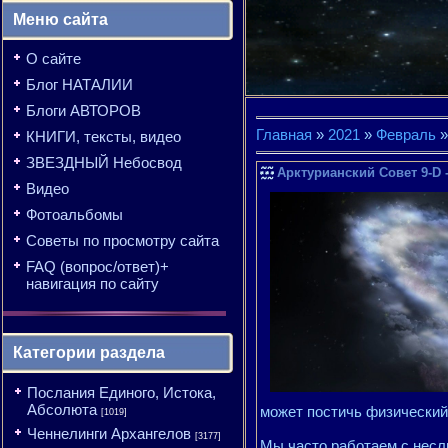
Меню сайта
О сайте
Блог НАТАЛИИ
Блоги АВТОРОВ
Главная
»
2021
»
Февраль
»
КНИГИ, тексты, видео
ЗВЕЗДНЫЙ Небосвод
Арктурианский Совет 9-D 
Видео
Фотоальбомы
Советы по просмотру сайта
FAQ (вопрос/ответ)+
навигация по сайту
Категории раздела
Послания Единого, Истока,
Абсолюта
может постичь физический 
[1019]
Ченнелинги Архангелов
[3177]
Мы часто работаем с нес