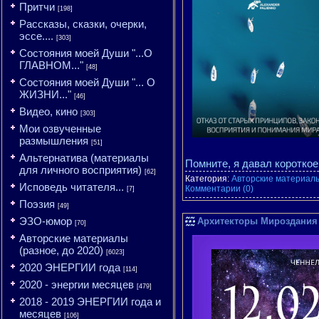
Притчи
[198]
Рассказы, сказки, очерки,
эссе....
[303]
Состояния моей Души "...О
ГЛАВНОМ..."
[48]
Состояния моей Души "... О
ЖИЗНИ..."
[46]
Видео, кино
[303]
Мои озвученные
размышления
[51]
Альтернатива (материалы
Помните, я давал короткое
для личного восприятия)
[62]
Категория:
Авторские материалы
Исповедь читателя...
Комментарии (0)
[7]
Поэзия
[49]
ЭЗО-юмор
Архитекторы Мироздания -
[70]
Авторские материалы
(разное, до 2020)
[6023]
2020 ЭНЕРГИИ года
[114]
2020 - энергии месяцев
[479]
2018 - 2019 ЭНЕРГИИ года и
месяцев
[106]