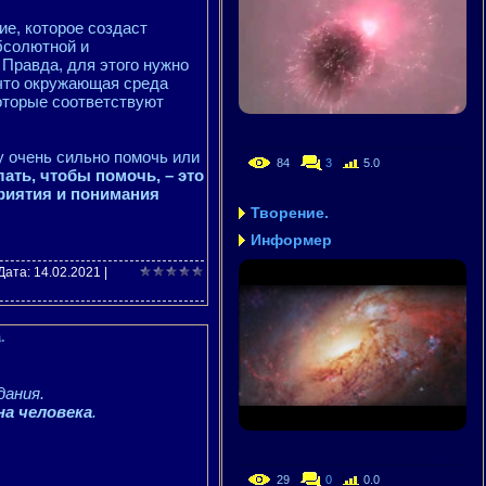
е, которое создаст
бсолютной и
 Правда, для этого нужно
 что окружающая среда
оторые соответствуют
 очень сильно помочь или
84
3
5.0
лать, чтобы помочь, – это
приятия и понимания
Творение.
Информер
 Дата:
14.02.2021
|
.
ания.
на человека
.
29
0
0.0