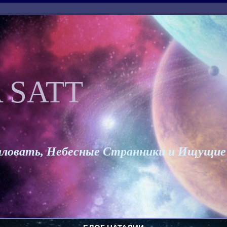
 SATT
ловать, Небесные Странники и Ищущие