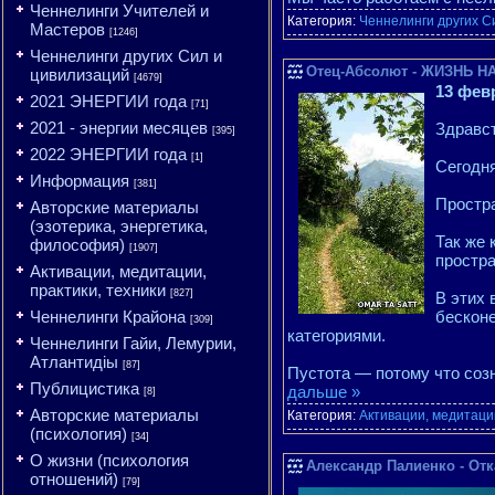
Ченнелинги Учителей и
Категория:
Ченнелинги других С
Мастеров
[1246]
Ченнелинги других Сил и
Отец-Абсолют - ЖИЗНЬ НА
цивилизаций
[4679]
13 фев
2021 ЭНЕРГИИ года
[71]
2021 - энергии месяцев
Здравст
[395]
2022 ЭНЕРГИИ года
[1]
Сегодня
Информация
[381]
Простра
Авторские материалы
(эзотерика, энергетика,
Так же 
философия)
[1907]
простра
Активации, медитации,
практики, техники
[827]
В этих
Ченнелинги Крайона
бесконе
[309]
категориями.
Ченнелинги Гайи, Лемурии,
Атлантидіы
[87]
Пустота — потому что соз
Публицистика
дальше »
[8]
Авторские материалы
Категория:
Активации, медитации
(психология)
[34]
О жизни (психология
Александр Палиенко - Отк
отношений)
[79]