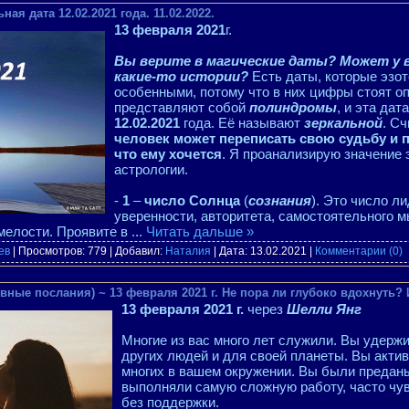
ая дата 12.02.2021 года. 11.02.2022.
13 февраля 2021
г.
Вы верите в магические даты? Может у в
какие-то истории?
Есть даты, которые эзот
особенными, потому что в них цифры стоят 
представляют собой
полиндромы
, и эта дат
12.02.2021
года. Её называют
зеркальной
. С
человек может переписать свою судьбу и пе
что ему хочется
. Я проанализирую значение 
астрологии.
-
1
–
число Солнца
(
сознания
). Это число ли
уверенности, авторитета, самостоятельного 
смелости. Проявите в
...
Читать дальше »
ев
| Просмотров: 779 | Добавил:
Наталия
| Дата:
13.02.2021
|
Комментарии (0)
вные послания) ~ 13 февраля 2021 г. Не пора ли глубоко вдохнуть?
13 февраля 2021 г.
через
Шелли Янг
Многие из вас много лет служили. Вы удерж
других людей и для своей планеты. Вы акти
многих в вашем окружении. Вы были предан
выполняли самую сложную работу, часто чу
без поддержки.