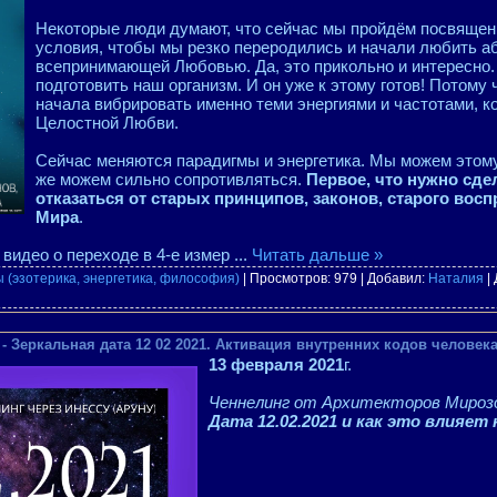
Некоторые люди думают, что сейчас мы пройдём посвящени
условия, чтобы мы резко переродились и начали любить а
всепринимающей Любовью. Да, это прикольно и интересно.
подготовить наш организм. И он уже к этому готов! Потому
начала вибрировать именно теми энергиями и частотами, к
Целостной Любви.
Сейчас меняются парадигмы и энергетика. Мы можем этому
же можем сильно сопротивляться.
Первое, что нужно сде
отказаться от старых принципов, законов, старого вос
Мира
.
 видео о переходе в 4-е измер
...
Читать дальше »
 (эзотерика, энергетика, философия)
| Просмотров: 979 | Добавил:
Наталия
|
 Зеркальная дата 12 02 2021. Активация внутренних кодов человека
13 февраля 2021
г.
Ченнелинг от Архитекторов Мирозд
Дата 12.02.2021 и как это влияет 