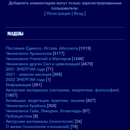
Добавлять комментарии могут только зарегистрированные
пользователи.
[
Регистрация
|
Вход
]
РАЗДЕЛЫ
Послания Единого, Истока, Абсолюта
[1019]
Ченнелинги Архангелов
[3177]
Ченнелинги Учителей и Мастеров
[1246]
Ченнелинги других Сил и цивилизаций
[4679]
2021 ЭНЕРГИИ года
[71]
2021 - энергии месяцев
[395]
2022 ЭНЕРГИИ года
[1]
Информация
[381]
Авторские материалы (эзотерика, энергетика, философия)
[1907]
Активации, медитации, практики, техники
[827]
Ченнелинги Крайона
[309]
Ченнелинги Гайи, Лемурии, Атлантидіы
[87]
Публицистика
[8]
Авторские материалы (психология)
[34]
О жизни (психология отношений)
[79]