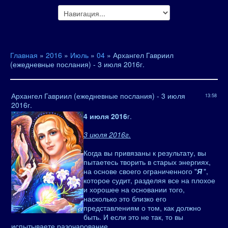
Главная
»
2016
»
Июль
»
04
» Архангел Гавриил
(ежедневные послания) - 3 июля 2016г.
Архангел Гавриил (ежедневные послания) - 3 июля
13:58
2016г.
4 июля 2016
г.
3 июля 2016г.
Когда вы привязаны к результату, вы
пытаетесь творить в старых энергиях,
на основе своего ограниченного "
Я
",
которое судит, разделяя все на плохое
и хорошее на основании того,
насколько это близко его
представлениям о том, как должно
быть. И если это не так, то вы
испытываете разочарование.