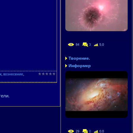
84
3
5.0
Творение.
Информер
к
,
вознесение
,
тели.
29
0
0.0