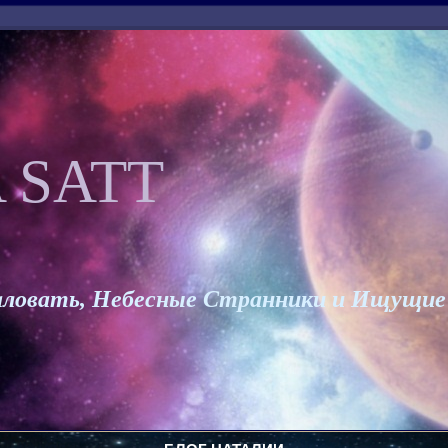
 SATT
ловать, Небесные Странники и Ищущие