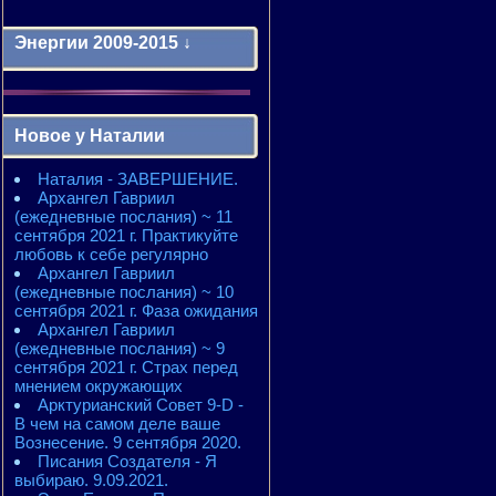
Энергии 2009-2015 ↓
Энергии 2009-2011 годы
2010 - энергии месяцев
Новое у Наталии
2010 - ЭНЕРГИИ года
2011 - энергии месяцев
Наталия - ЗАВЕРШЕНИЕ.
2011 - ЭНЕРГИИ года
Архангел Гавриил
2012 - энергии месяцев
(ежедневные послания) ~ 11
2012 - ЭНЕРГИИ года
сентября 2021 г. Практикуйте
2013 - энергии месяцев
любовь к себе регулярно
2013 - ЭНЕРГИИ года
Архангел Гавриил
2014 - энергии месяцев
(ежедневные послания) ~ 10
2014 - ЭНЕРГИИ года
сентября 2021 г. Фаза ожидания
2015 - энергии месяцев
Архангел Гавриил
2015 - ЭНЕРГИИ года
(ежедневные послания) ~ 9
сентября 2021 г. Страх перед
мнением окружающих
Арктурианский Совет 9-D -
В чем на самом деле ваше
Вознесение. 9 сентября 2020.
Писания Создателя - Я
выбираю. 9.09.2021.