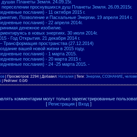
 душах Планеты Земля. 24.09.15г.
О переселении проснувшихся душ Планеты Земля. 26.09.2015г.
едневные послания) - 11 октября 2015 г.
ринятие, Позволение и Пасхальные Энергии. 19 апреля 2014 г.
едневные послания) - 22 апреля 2014г.
Принимая денежное изобилие.
риентируясь в новых энергиях. 30 июля 2014г.
015 - Год Открытия. 21 декабря 2014 г.
– Трансформация пространства (27.12.2014)
оздание вашей новой жизни в 2015 году.
едневные послания) - 1 марта 2015.
едневные послания) - 20 марта 2015 г.
едневные послания) - 24 -25 марта 2015. -
лов
|
Просмотров
: 2294 |
Добавил
:
Наталия
|
Теги
:
Энергии
,
СОЗНАНИЕ
,
челове
5
|
Рейтинг
:
0.0
/
0
влять комментарии могут только зарегистрированные пользова
[
Регистрация
|
Вход
]