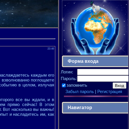
23:40
Форма входа
Логин:
 наслаждаетесь каждым его
Пароль:
ы взволнованно поглощаете
 событию в целом, излучая
запомнить
Забыл пароль
|
Регистрация
торого все вы ждали, и в
нем прямо сейчас! В этом
Навигатор
т. Вот насколько вы важны!
опыт и насладитесь им, как