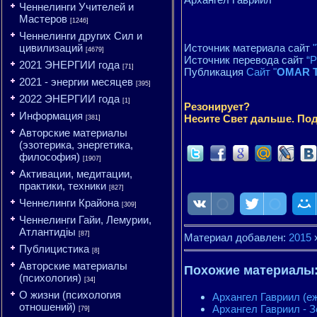
Ченнелинги Учителей и
Мастеров
[1246]
Ченнелинги других Сил и
цивилизаций
Источник материала сайт
[4679]
Источник перевода сайт
“
2021 ЭНЕРГИИ года
[71]
Публикация
Сайт "
OMAR T
2021 - энергии месяцев
[395]
2022 ЭНЕРГИИ года
[1]
Резонирует?
Информация
Несите Свет дальше. Под
[381]
Авторские материалы
(эзотерика, энергетика,
философия)
[1907]
Активации, медитации,
практики, техники
[827]
Ченнелинги Крайона
[309]
Ченнелинги Гайи, Лемурии,
Атлантидіы
[87]
Материал добавлен:
2015
Публицистика
[8]
Авторские материалы
Похожие материалы
(психология)
[34]
О жизни (психология
Архангел Гавриил (е
отношений)
Архангел Гавриил - З
[79]