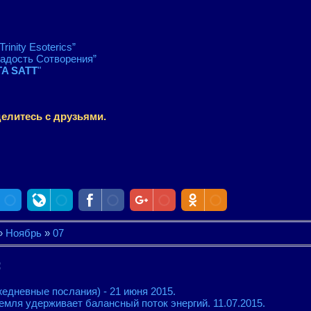
"Trinity Esoterics”
Радость Сотворения”
A SATT
"
елитесь с друзьями.
»
Ноябрь
»
07
:
жедневные послания) - 21 июня 2015.
емля удерживает балансный поток энергий. 11.07.2015.