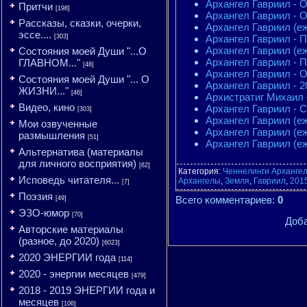
Архангел Гавриил - О
Притчи
[198]
Архангел Гавриил - 
Рассказы, сказки, очерки,
Архангел Гавриил (еж
эссе....
Архангел Гавриил - П
[303]
Архангел Гавриил (еж
Состояния моей Души "...О
Архангел Гавриил - 
ГЛАВНОМ..."
[48]
Архангел Гавриил - О
Состояния моей Души "... О
Архангел Гавриил - 2
ЖИЗНИ..."
[46]
Архистратиг Михаил 
Видео, кино
Архангел Гавриил - С
[303]
Архангел Гавриил (еж
Мои озвученные
Архангел Гавриил (еж
размышления
[51]
Архангел Гавриил (еж
Альтернатива (материалы
для личного восприятия)
[62]
Категория
:
Ченнелинги Арханге
Исповедь читателя...
Архангелы
,
Земля
,
Гавриил
,
201
[7]
Поэзия
Всего комментариев
:
0
[49]
ЭЗО-юмор
[70]
Доба
Авторские материалы
(разное, до 2020)
[6023]
2020 ЭНЕРГИИ года
[114]
2020 - энергии месяцев
[479]
2018 - 2019 ЭНЕРГИИ года и
месяцев
[106]