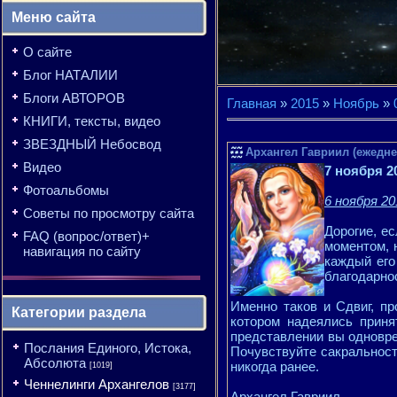
Меню сайта
О сайте
Блог НАТАЛИИ
Блоги АВТОРОВ
Главная
»
2015
»
Ноябрь
»
КНИГИ, тексты, видео
ЗВЕЗДНЫЙ Небосвод
Архангел Гавриил (ежедне
Видео
7 ноября 2
Фотоальбомы
6 ноября 20
Советы по просмотру сайта
Дорогие, е
FAQ (вопрос/ответ)+
моментом, 
навигация по сайту
каждый его
благодарно
Именно таков и Сдвиг, п
Категории раздела
котором надеялись приня
представлении вы одноврем
Послания Единого, Истока,
Почувствуйте сакральность
Абсолюта
никогда ранее.
[1019]
Ченнелинги Архангелов
[3177]
Архангел Гавриил