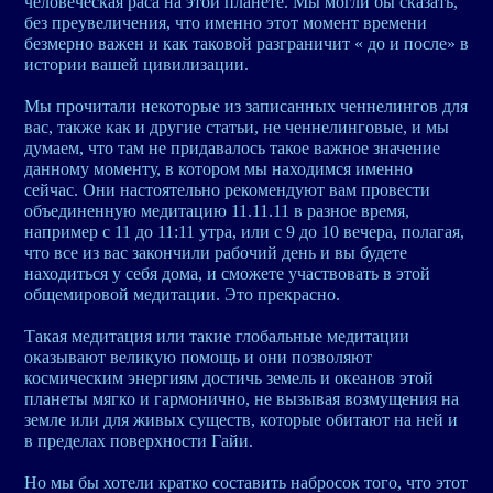
человеческая раса на этой планете. Мы могли бы сказать,
без преувеличения, что именно этот момент времени
безмерно важен и как таковой разграничит « до и после» в
истории вашей цивилизации.
Мы прочитали некоторые из записанных ченнелингов для
вас, также как и другие статьи, не ченнелинговые, и мы
думаем, что там не придавалось такое важное значение
данному моменту, в котором мы находимся именно
сейчас. Они настоятельно рекомендуют вам провести
объединенную медитацию 11.11.11 в разное время,
например с 11 до 11:11 утра, или с 9 до 10 вечера, полагая,
что все из вас закончили рабочий день и вы будете
находиться у себя дома, и сможете участвовать в этой
общемировой медитации. Это прекрасно.
Такая медитация или такие глобальные медитации
оказывают великую помощь и они позволяют
космическим энергиям достичь земель и океанов этой
планеты мягко и гармонично, не вызывая возмущения на
земле или для живых существ, которые обитают на ней и
в пределах поверхности Гайи.
Но мы бы хотели кратко составить набросок того, что этот