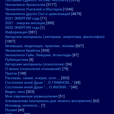
Ченнелинги Архангелов
[3177]
Ченнелинги Учителей и Мастеров
[1246]
Ченнелинги других Сил и цивилизаций
[4679]
2021 ЭНЕРГИИ года
[71]
2021 - энергии месяцев
[395]
2022 ЭНЕРГИИ года
[1]
Информация
[381]
Авторские материалы (эзотерика, энергетика, философия)
[1907]
Активации, медитации, практики, техники
[827]
Ченнелинги Крайона
[309]
Ченнелинги Гайи, Лемурии, Атлантидіы
[87]
Публицистика
[8]
Авторские материалы (психология)
[34]
О жизни (психология отношений)
[79]
Притчи
[198]
Рассказы, сказки, очерки, эссе....
[303]
Состояния моей Души "...О ГЛАВНОМ..."
[48]
Состояния моей Души "... О ЖИЗНИ..."
[46]
Видео, кино
[303]
Мои озвученные размышления
[51]
Альтернатива (материалы для личного восприятия)
[62]
Исповедь читателя...
[7]
Поэзия
[49]