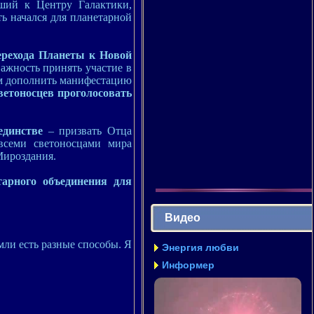
ший к Центру Галактики,
ь начался для планетарной
рехода Планеты к Новой
ажность принять участие в
м дополнить манифестацию
ветоносцев проголосовать
 единстве
– призвать Отца
всеми светоносцами мира
Мироздания.
арного объединения для
Видео
мли есть разные способы. Я
Энергия любви
Информер