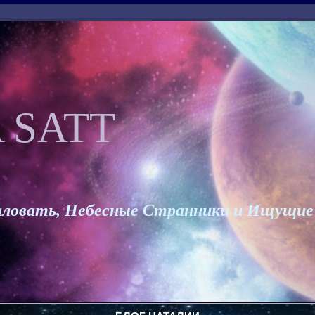
 SATT
ловать, Небесные Странники и Ищущие