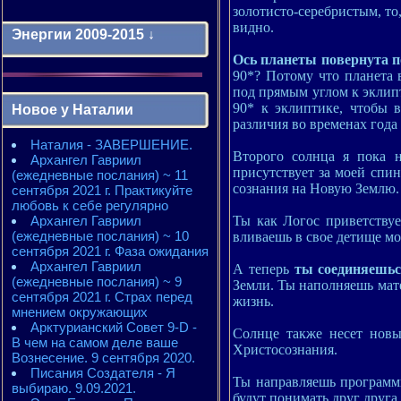
золотисто-серебристым, то
видно.
Энергии 2009-2015 ↓
Ось планеты повернута п
90*? Потому что планета 
Энергии 2009-2011 годы
под прямым углом к эклипт
2010 - энергии месяцев
90* к эклиптике, чтобы в
Новое у Наталии
2010 - ЭНЕРГИИ года
различия во временах года
2011 - энергии месяцев
Наталия - ЗАВЕРШЕНИЕ.
2011 - ЭНЕРГИИ года
Второго солнца я пока н
Архангел Гавриил
2012 - энергии месяцев
присутствует за моей спин
(ежедневные послания) ~ 11
2012 - ЭНЕРГИИ года
сознания на Новую Землю. 
сентября 2021 г. Практикуйте
2013 - энергии месяцев
любовь к себе регулярно
2013 - ЭНЕРГИИ года
Ты как Логос приветству
Архангел Гавриил
2014 - энергии месяцев
(ежедневные послания) ~ 10
2014 - ЭНЕРГИИ года
вливаешь в свое детище мо
сентября 2021 г. Фаза ожидания
2015 - энергии месяцев
Архангел Гавриил
2015 - ЭНЕРГИИ года
А теперь
ты соединяешь
(ежедневные послания) ~ 9
Земли. Ты наполняешь мате
сентября 2021 г. Страх перед
жизнь.
мнением окружающих
Арктурианский Совет 9-D -
Солнце также несет новы
В чем на самом деле ваше
Христосознания.
Вознесение. 9 сентября 2020.
Писания Создателя - Я
Ты направляешь програм
выбираю. 9.09.2021.
будут понимать друг друга