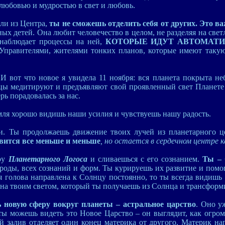
любовью и мудростью в свет и любовь.
ли из Центра,
ты не сможешь отделить себя от других. Это в
ных детей. Она любит человечество в целом, не разделяя на све
наблюдает процессы на ней,
КОТОРЫЕ ИДУТ АВТОМАТ
правителями, жителями тонких планов, которые имеют таку
 И вот что новое я увидела 11 ноября: вся планета покрыта н
сцы медитируют и предъявляют свой проявленный свет Планете 
рь порадовалась за нас.
мля хорошо видишь наши усилия и чувствуешь нашу радость.
ти. Ты продолжаешь движение твоих лучей из планетарного ц
овится все меньше и меньше
, но остается в сердечном центре к
еру
Планетарного Логоса
и сливаешься с его сознанием.
Ты – 
ироды, всех сознаний и форм. Ты курируешь их развитие и помо
я голова направлена к Солнцу постоянно, то ты всегда видишь
на твоим светом, который ты получаешь из Солнца и трансформ
новую сферу вокруг планеты – астральное царство
. Оно у
 ты можешь видеть это Новое Царство – он выглядит, как огро
ий залив отделяет один конец материка от другого. Материк на