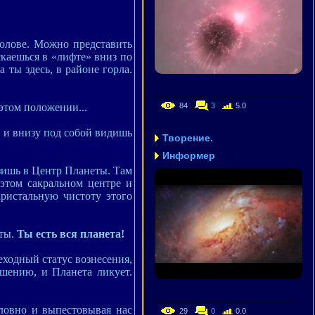
голове. Можно представить
скаешься в «лифте» вниз по
а ты здесь, в районе горла.
этом положении...
84
3
5.0
е, и внизу под собой видишь
Творение.
Информер
зишь в Центр Планеты. Там
 этом сакральном центре и
кристальную чистоту этого
еты.
Ты есть вся планета!
еходный статус вознесения,
ршению, и Планета ликует.
словно и выпестовывая нас
29
0
0.0