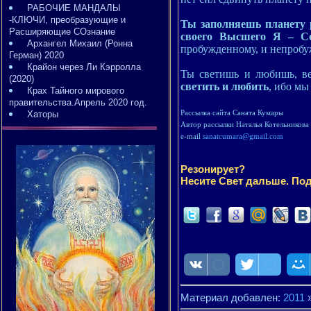
РАБОЧИЕ МАНДАЛЫ
-КЛЮЧИ, преобразующие и
Ты заполняешь планету 
Расширяющие СОзнание
своего Высшего Я – С
Архангел Михаил (Ронна
пробужденному, и непробу
Герман) 2020
Крайон через Ли Кэрролла
Ты светишь и любишь, ве
(2020)
светить и любить
, ибо мы
Крах Тайного мирового
правительства.Апрель 2020 год.
Рассылка сайта Саната Кумары
Хаторы
Автор рассылки Наталья Котельникова
e-mail
sanatcumara@gmail.com
Резонирует?
Несите Свет дальше. Под
Материал добавлен:
2011