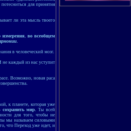
 потесниться для принятия
ывает ли эта мысль твоего
о измерения
,
во всеобщем
армонии
.
нания в человеческий мозг.
И не каждый из нас уступит
асе. Возможно, новая раса
 совершенства.
ой, к планете, которая уже
– сохранить мир
. Ты всей
ности для того, чтобы не
силы мы называем силовыми
о, что Переход уже идет, и