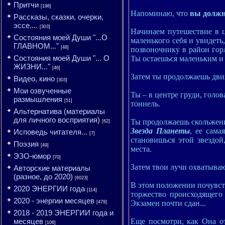
Притчи
[198]
Напоминаю, что
вы должн
Рассказы, сказки, очерки,
эссе....
[303]
Начинаем путешествие в ц
Состояния моей Души "...О
маленького себя и увидеть
ГЛАВНОМ..."
[48]
позвоночнику в район горла
Состояния моей Души "... О
Ты остаешься маленьким и 
ЖИЗНИ..."
[46]
Затем ты продолжаешь движ
Видео, кино
[303]
Мои озвученные
Ты – в центре груди, голов
размышления
[51]
тоннель.
Альтернатива (материалы
для личного восприятия)
Ты продолжаешь скольжени
[62]
Звезда Планеты
, ее сама
Исповедь читателя...
[7]
становишься этой звездой
Поэзия
[49]
места.
ЭЗО-юмор
[70]
Затем твои лучи охватываю
Авторские материалы
(разное, до 2020)
[6023]
В этом положении почувств
2020 ЭНЕРГИИ года
[114]
торжество происходящего 
2020 - энергии месяцев
Экзамен почти сдан...
[479]
2018 - 2019 ЭНЕРГИИ года и
Еще посмотри, как Она от
месяцев
[106]