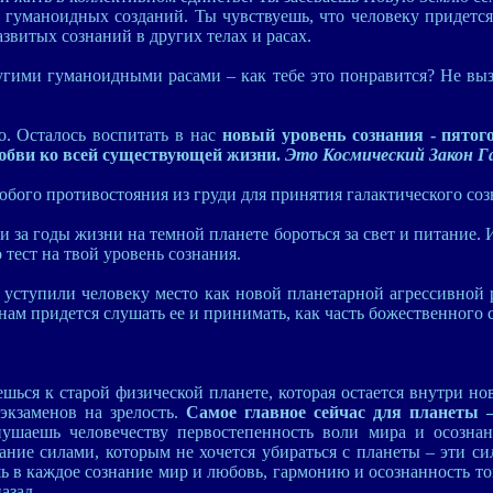
 гуманоидных созданий. Ты чувствуешь, что человеку придется
звитых сознаний в других телах и расах.
угими гуманоидными расами – как тебе это понравится? Не выз
о. Осталось воспитать в нас
новый уровень сознания - пятог
юбви ко всей существующей жизни.
Это Космический Закон Г
юбого противостояния из груди для принятия галактического соз
 за годы жизни на темной планете бороться за свет и питание. 
 тест на твой уровень сознания.
 уступили человеку место как новой планетарной агрессивной р
 нам придется слушать ее и принимать, как часть божественного
шься к старой физической планете, которая остается внутри нов
экзаменов на зрелость.
Самое главное сейчас для планеты 
нушаешь человечеству первостепенность воли мира и осознан
ание силами, которым не хочется убираться с планеты – эти 
 в каждое сознание мир и любовь, гармонию и осознанность тог
азад.