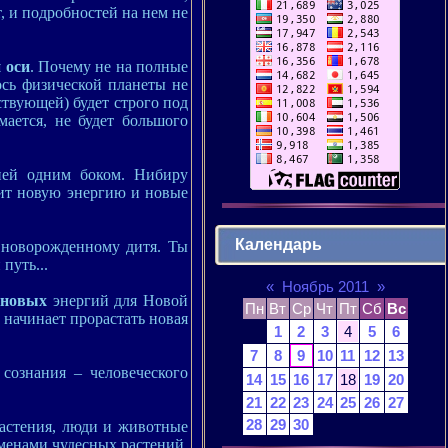
, и подробностей на нем не
 оси
. Почему не на полные
ось физической планеты не
ствующей) будет строго под
мается, не будет большого
 ней одним боком. Нибиру
авит новую энергию и новые
Календарь
 новорожденному дитя. Ты
путь...
«
Ноябрь 2011
»
иновых
энергий для Новой
Пн
Вт
Ср
Чт
Пт
Сб
Вс
 начинает прорастать новая
1
2
3
4
5
6
7
8
9
10
11
12
13
сознания – человеческого
14
15
16
17
18
19
20
21
22
23
24
25
26
27
28
29
30
растения, люди и животные
еменами чудесных растений,