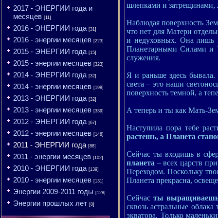
шлепками и затрещинами, 
2017 - ЭНЕРГИИ года и
месяцев
[11]
Наблюдая поверхность Зем
2016 - ЭНЕРГИИ года
[31]
что нет для Матери отдель
2016 - энергии месяцев
и недуховных. Она лишь 
[223]
Планетарными Силами и У
2015 - ЭНЕРГИИ года
[15]
служения.
2015 - энергии месяцев
[323]
2014 - ЭНЕРГИИ года
Я и раньше здесь бывала.
[32]
света – это наши светоно
2014 - энергии месяцев
[198]
поверхность темной, а тепе
2013 - ЭНЕРГИИ года
[32]
2013 - энергии месяцев
А теперь и ты как Мать-Зе
[339]
2012 - ЭНЕРГИИ года
[67]
Наступила пора тебе рас
2012 - энергии месяцев
[148]
растешь, а Планета стан
2011 - ЭНЕРГИИ года
[88]
Сейчас ты входишь в сф
2011 - энергии месяцев
[102]
планета
– всех царств пр
2010 - ЭНЕРГИИ года
[139]
Переходом. Поскольку тво
2010 - энергии месяцев
Планета прекрасна, освеще
[131]
Энергии 2009-2011 годы
[128]
Сейчас
ты выращиваешь 
Энергии прошлых лет
[0]
сквозь астральные облака
экватора. Только маленьк