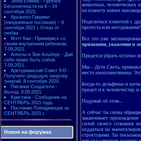
Элла Елинек - Прогноз
животных, человеческих и
Бесконечности на 8 – 14
на планету новых высокора
сентября 2021.
Архангел Гавриил
Поделиться планетой с др
(ежедневные послания) ~ 8
протеста или негодования?
сентября 2021 г. Отказ от
любви
Мэтт Кан - Примирись со
Все это уже запланирован
своим внутренним ребенком.
признании, уважении и л
7.09.2021.
Ангелы и Энн Альберс - Дай
Придется убрать остатки л
себе право быть собой.
7.09.2021.
Мы – Дети Света, привыкли
Арктурианский Совет 9-D -
место инопланетянину. Это
Получите грядущую загрузку
энергий. 8 сентября 2020.
Когда-то дельфины и киты
Писания Создателя -
придет и к человечеству, и
Выход. 8.09.2021.
Кристина - Сообщение на
Подумай об этом...
СЕНТЯБРЬ 2021 года.
Послание Плеядианцев за
А сейчас ты снова обращае
СЕНТЯБРЬ 2021 г.
заканчивает прохождение 
силой своего сознания в
поддаться на манипулиров
Новое на форумах
структурами. Ты посылаешь
нет сил сдвинуть планету н