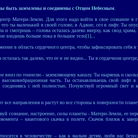
ы быть заземлены и соединены с Отцом Небесным
.
ентр Матери-Земли. Для этого надо войти в свое сознание в 
, что ты маленький в своей голове, в Аджне, сел в лифт. Ты опу
 и смотришь – голова осталась далеко вверху, как свод храма, 
не входишь больше пока в большое тело[1]...
ение в область сердечного центра, чтобы зафиксировать себя в 
а осталась так далеко, что ее и не видно... Ты в сердечном центр
е вниз по тоннелю - заземляющему каналу. Ты ныряешь и сколь
я высоковибрационная часть. Ты останавливаешь свой лифт в
, соединяясь с ней полностью. Почувствуй огромный свет и 
т все направления и растут во все стороны к поверхности план
уй сознание, настроение, силы планеты - Матери-Земли, ее пер
момента – квантового скачка в полете. Скачок близок к заве
носится к человечеству – как к малым детям, любя нас безу