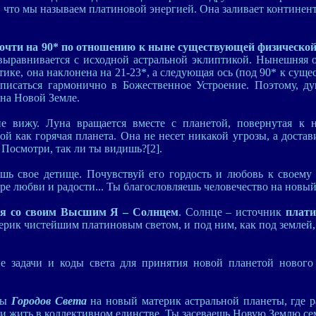
, что мы называем платиновой энергией. Она заливает континент
очти на 90* по отношению к ныне существующей физической
выравнивается с исходной астральной эклиптикой. Нынешняя 
ике, она наклонена на 21-23*, а следующая ось (под 90* к суще
писаться гармонично в Божественное Устроение. Поэтому, ду
 на Новой Земле.
е вижу. Луна вращается вместе с планетой, повернутая к
ой как горячая планета. Она не несет никакой угрозы, а дост
Посмотри, так ли ты видишь?[2].
ешь свое детище. Почувствуй его гордость и любовь к своему
ре любви и радости... Ты благословляешь человечество на новый 
ся со своим Высшим Я – Солнцем
. Солнце – источник
плат
рик чистейшим платиновым светом, и под ним, как под землей,
е задачи и коды света для принятия новой планетой нового 
мы
Городов Света
на новый материк астральной планеты, где 
 и жить в коллективном единстве. Ты засеваешь Новую Землю с