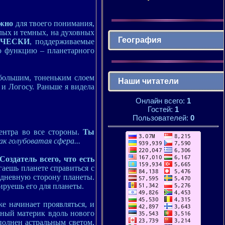
ажно
для твоего понимания,
тлых и темных, на духовных
География
ИЧЕСКИ
, поддерживаемые
ю функцию – планетарного
ебольшим, тоненьким слоем
Наши читатели
и Логосу. Раньше я видела
Онлайн всего:
1
Гостей:
1
Пользователей:
0
ентра во все стороны.
Ты
ак голубоватая сфера...
Создатель всего, что есть
гаешь планете справиться с
 дневную сторону планеты.
ируешь его для планеты.
же начинает проявляться, и
мный материк вдоль нового
полнен астральным светом,