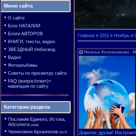
Меню сайта
О сайте
Блог НАТАЛИИ
Блоги АВТОРОВ
Главная
»
2011
»
Ноябрь
»
КНИГИ, тексты, видео
ЗВЕЗДНЫЙ Небосвод
Наталья Котельникова - М
Видео
Фотоальбомы
Советы по просмотру сайта
FAQ (вопрос/ответ)+
навигация по сайту
Категории раздела
Послания Единого, Истока,
Абсолюта
[1019]
Ченнелинги Архангелов
Дорогие друзья! Наступае
[3177]