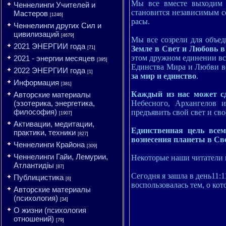
Мы все вместе выходим 
Ченнелинги Учителей и
становится независимым с
Мастеров
[1246]
расы.
Ченнелинги других Сил и
цивилизаций
[4679]
Мы все созрели для объе
2021 ЭНЕРГИИ года
Земле в Свет и Любовь в
[71]
этом дружном единении в
2021 - энергии месяцев
[395]
Единства Мира и Любви в
2022 ЭНЕРГИИ года
[1]
за мир и единство
.
Информация
[381]
Каждый из нас может с
Авторские материалы
Небесного, Архангелов 
(эзотерика, энергетика,
философия)
предъявить свой свет и св
[1907]
Активации, медитации,
Единственная цель все
практики, техники
[827]
вознесения планеты в Све
Ченнелинги Крайона
[309]
Ченнелинги Гайи, Лемурии,
Некоторые наши читатели п
Атлантидіы
[87]
Сегодня я зашла в день11:
Публицистика
[8]
воспользовалась тем, о кот
Авторские материалы
(психология)
[34]
О жизни (психология
отношений)
[79]