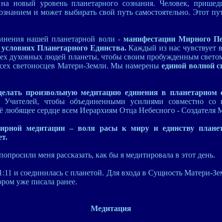
на новый уровень планетарного сознания. Человек, пришед
ознанием и может выбирать свой путь самостоятельно. Этот пут
динения нашей планетарной воли -
манифестации Мирного Пе
 условиях Планетарного Единства.
Каждый из нас чувствует в
сех духовных людей планеты, чтобы своим пробужденным свето
сех светоносцев Матери-Земли. Мы намерены
единой волной с
делать произвольную медитацию единения в планетарном
и Учителей, чтобы объединенными усилиями совместно со 
оё любящее сердце всем Иерархиям Отца Небесного - Создателя 
мирной медитации – воля расы к миру и единству планет
т.
опросили меня рассказать, как бы я медитировала в этот день.
11:11 и соединилась с планетой. Для входа в Сущность Матери-Зе
ором уже писала ранее.
Медитация