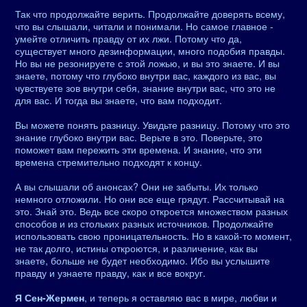
Так что продолжайте верить. Продолжайте доверять всему,
что вы слышали, читали и понимали. Но самое главное -
умейте отличить правду от их лжи. Потому что да,
существует много дезинформации, много подобия правды.
Но вы не резонируете с этой ложью, и вы это знаете. И вы
знаете, потому что глубоко внутри вас, каждого из вас, вы
чувствуете зов внутри себя, знание внутри вас, что это не
для вас. И тогда вы знаете, что вам подходит.
Вы можете понять разницу. Увидьте разницу. Потому что это
знание глубоко внутри вас. Верьте в это. Поверьте, это
поможет вам пережить эти времена. И знание, что эти
времена стремительно подходят к концу.
А вы слышали об анонсах? Они не забыты. Их только
немного отложили. Но они все еще грядут. Рассчитывай на
это. Знай это. Ведь все скоро откроется множеством разных
способов и из стольких разных источников. Продолжайте
использовать свою проницательность. Но в какой-то момент,
не так долго, истины откроются, и различение, как вы
знаете, больше не будет необходимо. Ибо вы услышите
правду и узнаете правду, как и все вокруг.
Я Сен-Жермен
, и теперь я оставляю вас в мире, любви и