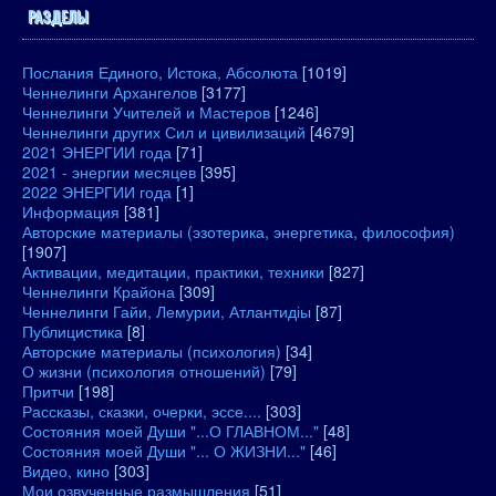
РАЗДЕЛЫ
Послания Единого, Истока, Абсолюта
[1019]
Ченнелинги Архангелов
[3177]
Ченнелинги Учителей и Мастеров
[1246]
Ченнелинги других Сил и цивилизаций
[4679]
2021 ЭНЕРГИИ года
[71]
2021 - энергии месяцев
[395]
2022 ЭНЕРГИИ года
[1]
Информация
[381]
Авторские материалы (эзотерика, энергетика, философия)
[1907]
Активации, медитации, практики, техники
[827]
Ченнелинги Крайона
[309]
Ченнелинги Гайи, Лемурии, Атлантидіы
[87]
Публицистика
[8]
Авторские материалы (психология)
[34]
О жизни (психология отношений)
[79]
Притчи
[198]
Рассказы, сказки, очерки, эссе....
[303]
Состояния моей Души "...О ГЛАВНОМ..."
[48]
Состояния моей Души "... О ЖИЗНИ..."
[46]
Видео, кино
[303]
Мои озвученные размышления
[51]