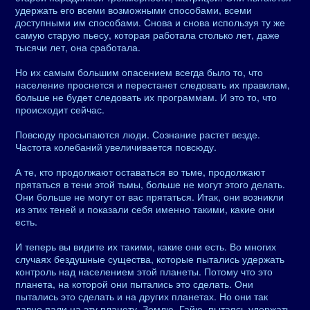
удержать его всеми возможными способами, всеми
доступными им способами. Снова и снова используя ту же
самую старую пьесу, которая работала столько лет, даже
тысячи лет, она сработала.
Но их самым большим опасением всегда было то, что
население проснется и перестанет следовать их правилам,
больше не будет следовать их программам. И это то, что
происходит сейчас.
Повсюду просыпаются люди. Сознание растет везде.
Частота колебаний увеличивается повсюду.
А те, кто продолжают оставаться во тьме, продолжают
прятаться в тени этой тьмы, больше не могут этого делать.
Они больше не могут от вас прятаться. Итак, они возникли
из этих теней и показали себя именно такими, какие они
есть.
И теперь вы видите их такими, какие они есть. Во многих
случаях бездушные существа, которые пытались удержать
контроль над населением этой планеты. Потому что это
планета, на которой они пытались это сделать. Они
пытались это сделать и на других планетах. Но они так
давно пали на эту планету, Землю, Гайю, пытаясь удержать