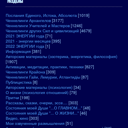
РАЗДЕЛЫ
Послания Единого, Истока, Абсолюта
[1019]
Ченнелинги Архангелов
[3177]
Ченнелинги Учителей и Мастеров
[1246]
Ченнелинги других Сил и цивилизаций
[4679]
2021 ЭНЕРГИИ года
[71]
2021 - энергии месяцев
[395]
2022 ЭНЕРГИИ года
[1]
Информация
[381]
Авторские материалы (эзотерика, энергетика, философия)
[1907]
Активации, медитации, практики, техники
[827]
Ченнелинги Крайона
[309]
Ченнелинги Гайи, Лемурии, Атлантидіы
[87]
Публицистика
[8]
Авторские материалы (психология)
[34]
О жизни (психология отношений)
[79]
Притчи
[198]
Рассказы, сказки, очерки, эссе....
[303]
Состояния моей Души "...О ГЛАВНОМ..."
[48]
Состояния моей Души "... О ЖИЗНИ..."
[46]
Видео, кино
[303]
Мои озвученные размышления
[51]