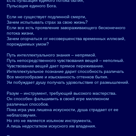
Есть пульсация единого потока бытия,
Пульсация единого Бога.
Если не существует подлинной смерти,
Зачем испытывать страх за свою жизнь?
Если все есть проявление завораживающего бесконечного
потока жизни,
Зачем огорчаться от несовершенства временных иллюзий,
порождаемых умом?
Путь интеллектуального знания – непрямой.
Путь непосредственного чувствования вещей – неполный.
Чувствование вещей дает прямое переживание.
Интеллектуальное познание дарит способность различать
Все многообразие и изысканность оттенков бытия.
Ум побуждает душу получать удовольствие от размышлений.
Разум – инструмент, требующий высокого мастерства.
Он способен фальшивить в своей игре миллионом
различных способов.
Пока игра ума лишена искусности, душа страдает от ее
неблагозвучия.
Но это не является изъяном инструмента,
А лишь недостатком искусного им владения.