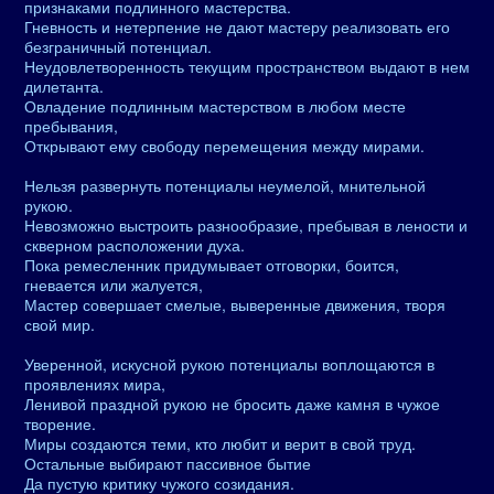
признаками подлинного мастерства.
Гневность и нетерпение не дают мастеру реализовать его
безграничный потенциал.
Неудовлетворенность текущим пространством выдают в нем
дилетанта.
Овладение подлинным мастерством в любом месте
пребывания,
Открывают ему свободу перемещения между мирами.
Нельзя развернуть потенциалы неумелой, мнительной
рукою.
Невозможно выстроить разнообразие, пребывая в лености и
скверном расположении духа.
Пока ремесленник придумывает отговорки, боится,
гневается или жалуется,
Мастер совершает смелые, выверенные движения, творя
свой мир.
Уверенной, искусной рукою потенциалы воплощаются в
проявлениях мира,
Ленивой праздной рукою не бросить даже камня в чужое
творение.
Миры создаются теми, кто любит и верит в свой труд.
Остальные выбирают пассивное бытие
Да пустую критику чужого созидания.