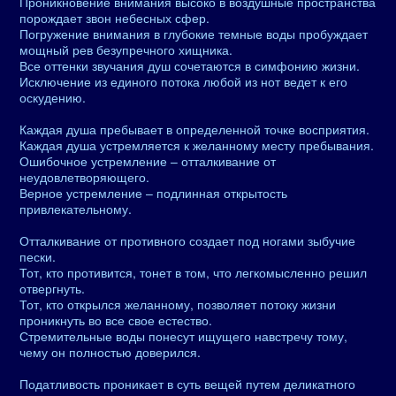
Проникновение внимания высоко в воздушные пространства
порождает звон небесных сфер.
Погружение внимания в глубокие темные воды пробуждает
мощный рев безупречного хищника.
Все оттенки звучания душ сочетаются в симфонию жизни.
Исключение из единого потока любой из нот ведет к его
оскудению.
Каждая душа пребывает в определенной точке восприятия.
Каждая душа устремляется к желанному месту пребывания.
Ошибочное устремление – отталкивание от
неудовлетворяющего.
Верное устремление – подлинная открытость
привлекательному.
Отталкивание от противного создает под ногами зыбучие
пески.
Тот, кто противится, тонет в том, что легкомысленно решил
отвергнуть.
Тот, кто открылся желанному, позволяет потоку жизни
проникнуть во все свое естество.
Стремительные воды понесут ищущего навстречу тому,
чему он полностью доверился.
Податливость проникает в суть вещей путем деликатного