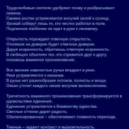
Трудолюбивые сеятели удобряют почву и разбрасывают
семена.
Свежие ростки устремляются могучей силой к солнцу.
Урожай соберут лишь те, кто честно работал в поле.
Подлинное изобилие не идет в руки к ленивому.
Открытость порождает ответную открытость.
Откликом на доверие будет ответное доверие.
Даруя искренность, обретаешь ответную искренность.
В любящих объятиях тех, кто стремится друг к другу,
познаешь взаимное проникновение.
Все звонкие извилистые ручьи впадают в реки.
Реки устремляются к океанам.
В ручье нет разнообразия потоков, полноты и мощи.
Океан утолит каждого своим могучим великолепием.
Трепетность взаимного проникновения трансформируется в
удовольствие единения.
Единение устремляется к блаженству единства.
Светлые оттенки дарят радость.
Сбалансированные – обеспечивают плавность перехода.
Темные – задают контраст и выразительность.