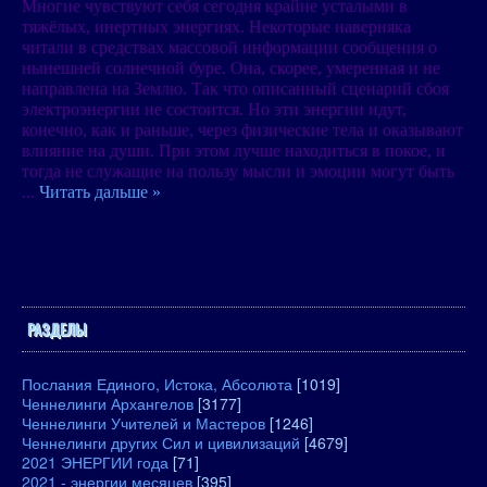
Многие чувствуют себя сегодня крайне усталыми в
тяжёлых, инертных энергиях. Некоторые наверняка
читали в средствах массовой информации сообщения о
нынешней солнечной буре. Она, скорее, умеренная и не
направлена на Землю. Так что описанный сценарий сбоя
электроэнергии не состоится. Но эти энергии идут,
конечно, как и раньше, через физические тела и оказывают
влияние на души. При этом лучше находиться в покое, и
тогда не служащие на пользу мысли и эмоции могут быть
...
Читать дальше »
РАЗДЕЛЫ
Послания Единого, Истока, Абсолюта
[1019]
Ченнелинги Архангелов
[3177]
Ченнелинги Учителей и Мастеров
[1246]
Ченнелинги других Сил и цивилизаций
[4679]
2021 ЭНЕРГИИ года
[71]
2021 - энергии месяцев
[395]