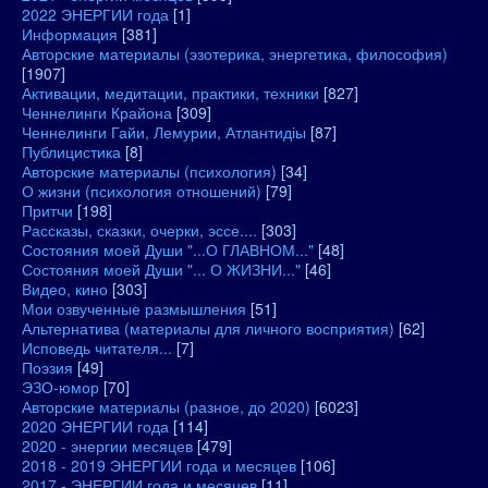
2022 ЭНЕРГИИ года
[1]
Информация
[381]
Авторские материалы (эзотерика, энергетика, философия)
[1907]
Активации, медитации, практики, техники
[827]
Ченнелинги Крайона
[309]
Ченнелинги Гайи, Лемурии, Атлантидіы
[87]
Публицистика
[8]
Авторские материалы (психология)
[34]
О жизни (психология отношений)
[79]
Притчи
[198]
Рассказы, сказки, очерки, эссе....
[303]
Состояния моей Души "...О ГЛАВНОМ..."
[48]
Состояния моей Души "... О ЖИЗНИ..."
[46]
Видео, кино
[303]
Мои озвученные размышления
[51]
Альтернатива (материалы для личного восприятия)
[62]
Исповедь читателя...
[7]
Поэзия
[49]
ЭЗО-юмор
[70]
Авторские материалы (разное, до 2020)
[6023]
2020 ЭНЕРГИИ года
[114]
2020 - энергии месяцев
[479]
2018 - 2019 ЭНЕРГИИ года и месяцев
[106]
2017 - ЭНЕРГИИ года и месяцев
[11]