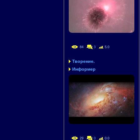
84
3
5.0
Творение.
Информер
29
0
0.0