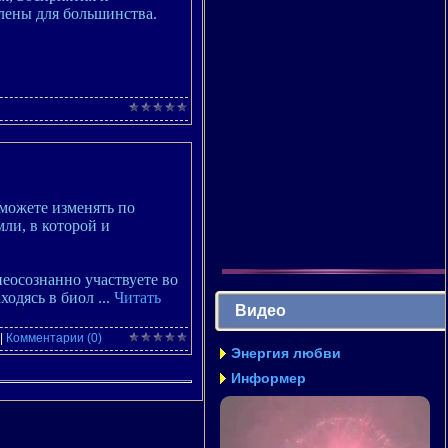
лены для большинства.
 можете изменять по
ли, в которой и
неосознанно участвуете во
аходясь в биол
...
Читать
Видео
|
Комментарии (0)
Энергия любви
Информер