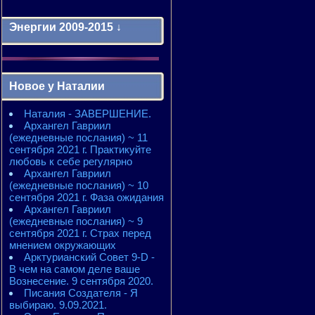
Энергии 2009-2015 ↓
Энергии 2009-2011 годы
2010 - энергии месяцев
Новое у Наталии
2010 - ЭНЕРГИИ года
2011 - энергии месяцев
Наталия - ЗАВЕРШЕНИЕ.
2011 - ЭНЕРГИИ года
Архангел Гавриил
2012 - энергии месяцев
(ежедневные послания) ~ 11
2012 - ЭНЕРГИИ года
сентября 2021 г. Практикуйте
2013 - энергии месяцев
любовь к себе регулярно
2013 - ЭНЕРГИИ года
Архангел Гавриил
2014 - энергии месяцев
(ежедневные послания) ~ 10
2014 - ЭНЕРГИИ года
сентября 2021 г. Фаза ожидания
2015 - энергии месяцев
Архангел Гавриил
2015 - ЭНЕРГИИ года
(ежедневные послания) ~ 9
сентября 2021 г. Страх перед
мнением окружающих
Арктурианский Совет 9-D -
В чем на самом деле ваше
Вознесение. 9 сентября 2020.
Писания Создателя - Я
выбираю. 9.09.2021.