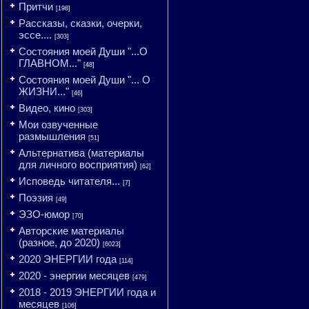
Притчи
[198]
Рассказы, сказки, очерки,
эссе....
[303]
Состояния моей Души "...О
ГЛАВНОМ..."
[48]
Состояния моей Души "... О
ЖИЗНИ..."
[46]
Видео, кино
[303]
Мои озвученные
размышления
[51]
Альтернатива (материалы
для личного восприятия)
[62]
Исповедь читателя...
[7]
Поэзия
[49]
ЭЗО-юмор
[70]
Авторские материалы
(разное, до 2020)
[6023]
2020 ЭНЕРГИИ года
[114]
2020 - энергии месяцев
[479]
2018 - 2019 ЭНЕРГИИ года и
месяцев
[106]