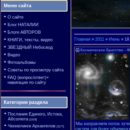
Меню сайта
О сайте
Блог НАТАЛИИ
Блоги АВТОРОВ
Главная
»
2011
»
Июнь
»
18
КНИГИ, тексты, видео
ЗВЕЗДНЫЙ Небосвод
Космическое Братство - 
Видео
Фотоальбомы
Советы по просмотру сайта
FAQ (вопрос/ответ)+
навигация по сайту
Категории раздела
Послания Единого, Истока,
Абсолюта
[1019]
Мы направляем поток лучи
Ченнелинги Архангелов
[3177]
систем для более объемног