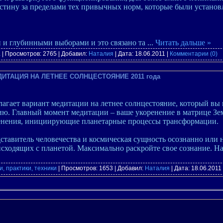
истину за пределами тех привычных норм, которые были установ
и и глубинными выборами и это связано та
...
Читать дальше »
а
| Просмотров: 2765 | Добавил:
Наталия
| Дата:
18.06.2011
|
Комментарии (0)
МЕДИТАЦИЯ НА ЛЕТНЕЕ СОЛНЦЕСТОЯНИЕ 2011 года
агает вариант медитации на летнее солнцестояние, который вы
. Главный момент медитации – ваше укоренение в матрице Зем
менения, инициирующие планетарные процессы трансформации.
дставитель человечества и космическая сущность осознанно или 
сходящих с планетой. Максимально раскройте свое сознание. Н
, практики, техники
| Просмотров: 1653 | Добавил:
Наталия
| Дата:
18.06.2011