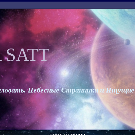
 SATT
ловать, Небесные Странники и Ищущие