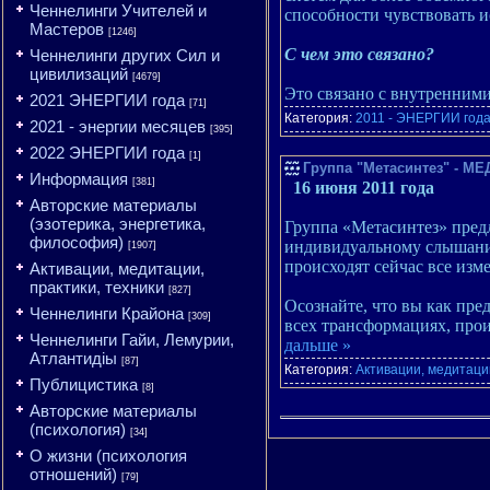
Ченнелинги Учителей и
способности чувствовать 
Мастеров
[1246]
С чем это связано?
Ченнелинги других Сил и
цивилизаций
[4679]
Это связано с внутренним
2021 ЭНЕРГИИ года
[71]
Категория:
2011 - ЭНЕРГИИ год
2021 - энергии месяцев
[395]
2022 ЭНЕРГИИ года
[1]
Группа "Метасинтез" - 
Информация
[381]
16 июня 2011 года
Авторские материалы
(эзотерика, энергетика,
Группа «Метасинтез» предл
философия)
индивидуальному слышанию
[1907]
происходят сейчас все из
Активации, медитации,
практики, техники
[827]
Осознайте, что вы как пре
Ченнелинги Крайона
[309]
всех трансформациях, прои
Ченнелинги Гайи, Лемурии,
дальше »
Атлантидіы
[87]
Категория:
Активации, медитации
Публицистика
[8]
Авторские материалы
(психология)
[34]
О жизни (психология
отношений)
[79]