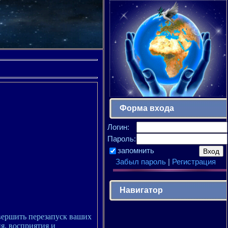
Форма входа
Логин:
Пароль:
запомнить
Забыл пароль
|
Регистрация
Навигатор
вершить перезапуск ваших
я, восприятия и