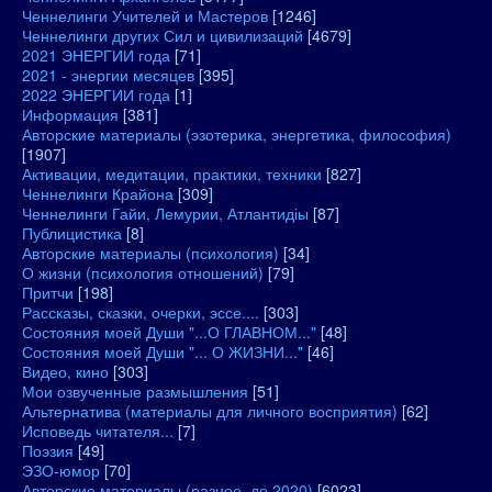
Ченнелинги Учителей и Мастеров
[1246]
Ченнелинги других Сил и цивилизаций
[4679]
2021 ЭНЕРГИИ года
[71]
2021 - энергии месяцев
[395]
2022 ЭНЕРГИИ года
[1]
Информация
[381]
Авторские материалы (эзотерика, энергетика, философия)
[1907]
Активации, медитации, практики, техники
[827]
Ченнелинги Крайона
[309]
Ченнелинги Гайи, Лемурии, Атлантидіы
[87]
Публицистика
[8]
Авторские материалы (психология)
[34]
О жизни (психология отношений)
[79]
Притчи
[198]
Рассказы, сказки, очерки, эссе....
[303]
Состояния моей Души "...О ГЛАВНОМ..."
[48]
Состояния моей Души "... О ЖИЗНИ..."
[46]
Видео, кино
[303]
Мои озвученные размышления
[51]
Альтернатива (материалы для личного восприятия)
[62]
Исповедь читателя...
[7]
Поэзия
[49]
ЭЗО-юмор
[70]
Авторские материалы (разное, до 2020)
[6023]