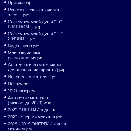
Притчи
[198]
Рассказы, сказки, очерки,
эссе....
[303]
Состояния моей Души "...О
ГЛАВНОМ..."
[48]
Состояния моей Души "... О
ЖИЗНИ..."
[46]
Видео, кино
[303]
Мои озвученные
размышления
[51]
Альтернатива (материалы
для личного восприятия)
[62]
Исповедь читателя...
[7]
Поэзия
[49]
ЭЗО-юмор
[70]
Авторские материалы
(разное, до 2020)
[6023]
2020 ЭНЕРГИИ года
[114]
2020 - энергии месяцев
[479]
2018 - 2019 ЭНЕРГИИ года и
месяцев
[106]