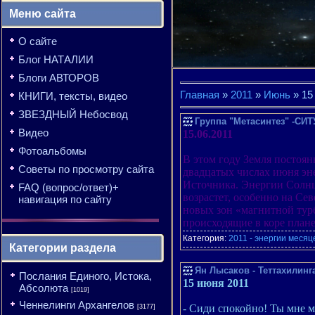
Меню сайта
О сайте
Блог НАТАЛИИ
Блоги АВТОРОВ
Главная
»
2011
»
Июнь
»
15
КНИГИ, тексты, видео
ЗВЕЗДНЫЙ Небосвод
Группа "Метасинтез" -
Видео
15.06.2011
Фотоальбомы
В этом году Земля постоя
Советы по просмотру сайта
двадцатых числах июня эне
Источника. Энергии Солнц
FAQ (вопрос/ответ)+
возрастет, особенно на Се
навигация по сайту
новых зон «магнитной тур
происходящие в коре пла
Категория:
2011 - энергии месяц
Категории раздела
Ян Лысаков - Теттахилинг
Послания Единого, Истока,
15 июня 2011
Абсолюта
[1019]
Ченнелинги Архангелов
- Сиди спокойно! Ты мне м
[3177]