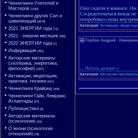
Ченнелинги Учителей и
Мастеров
Они сидели в комнате. Он н
[1246]
Сосредоточиться никак не у
Ченнелинги других Сил и
попробовал снова внутренн
цивилизаций
[4679]
Категория:
Активации, медитации
2021 ЭНЕРГИИ года
[71]
2021 - энергии месяцев
[395]
Горбов Андрей - Намерени
2022 ЭНЕРГИИ года
[1]
Информация
[381]
Авторские материалы
(эзотерика, энергетика,
философия)
...
Читать дальше »
[1907]
Категория:
Авторские материалы
Активации, медитации,
практики, техники
[827]
Ченнелинги Крайона
[309]
Ченнелинги Гайи, Лемурии,
Атлантидіы
[87]
Публицистика
[8]
Авторские материалы
(психология)
[34]
О жизни (психология
отношений)
[79]