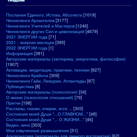
Послания Единого, Истока, Абсолюта
[1019]
Ченнелинги Архангелов
[3177]
Ченнелинги Учителей и Мастеров
[1246]
Ченнелинги других Сил и цивилизаций
[4679]
2021 ЭНЕРГИИ года
[71]
2021 - энергии месяцев
[395]
2022 ЭНЕРГИИ года
[1]
Информация
[381]
Авторские материалы (эзотерика, энергетика, философия)
[1907]
Активации, медитации, практики, техники
[827]
Ченнелинги Крайона
[309]
Ченнелинги Гайи, Лемурии, Атлантидіы
[87]
Публицистика
[8]
Авторские материалы (психология)
[34]
О жизни (психология отношений)
[79]
Притчи
[198]
Рассказы, сказки, очерки, эссе....
[303]
Состояния моей Души "...О ГЛАВНОМ..."
[48]
Состояния моей Души "... О ЖИЗНИ..."
[46]
Видео, кино
[303]
Мои озвученные размышления
[51]
Альтернатива (материалы для личного восприятия)
[62]