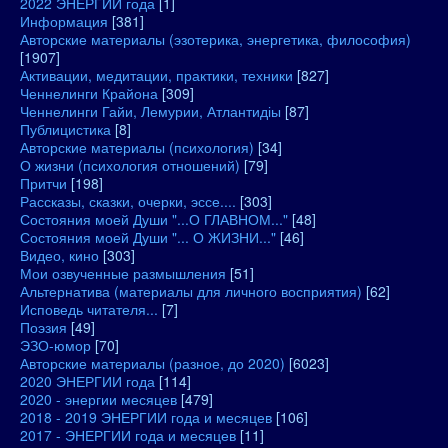
2022 ЭНЕРГИИ года
[1]
Информация
[381]
Авторские материалы (эзотерика, энергетика, философия)
[1907]
Активации, медитации, практики, техники
[827]
Ченнелинги Крайона
[309]
Ченнелинги Гайи, Лемурии, Атлантидіы
[87]
Публицистика
[8]
Авторские материалы (психология)
[34]
О жизни (психология отношений)
[79]
Притчи
[198]
Рассказы, сказки, очерки, эссе....
[303]
Состояния моей Души "...О ГЛАВНОМ..."
[48]
Состояния моей Души "... О ЖИЗНИ..."
[46]
Видео, кино
[303]
Мои озвученные размышления
[51]
Альтернатива (материалы для личного восприятия)
[62]
Исповедь читателя...
[7]
Поэзия
[49]
ЭЗО-юмор
[70]
Авторские материалы (разное, до 2020)
[6023]
2020 ЭНЕРГИИ года
[114]
2020 - энергии месяцев
[479]
2018 - 2019 ЭНЕРГИИ года и месяцев
[106]
2017 - ЭНЕРГИИ года и месяцев
[11]