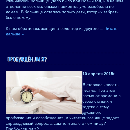
клинической больнице. Дело было под Новый год, и в нашем
отделении всех маленьких пациентов уже разобрали по
домам. В больнице остались только дети, которых забрать
было некому.
К нам обратилась женщина-волонтер из другого
...
Читать
дальше »
ПРОБУЖДЁН ЛИ Я?
10 апреля 2015
г.
Я стараюсь писать
честно. При этом
время от времени в
своих статьях я
задеваю тему
духовного
пробуждения и освобождения, и читатель всё чаще задает
справедливый вопрос: а сам-то я знаю о чем пишу?
Пробужден ли я?