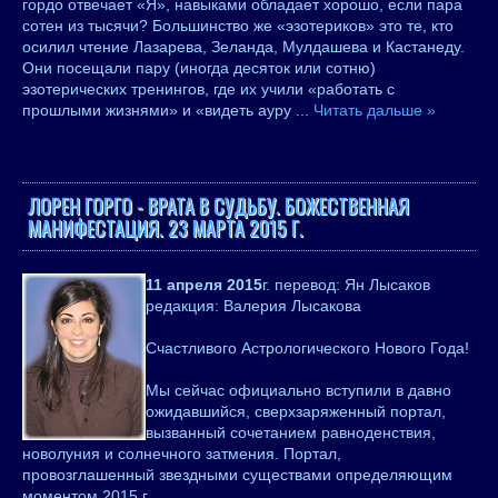
гордо отвечает «Я», навыками обладает хорошо, если пара
сотен из тысячи? Большинство же «эзотериков» это те, кто
осилил чтение Лазарева, Зеланда, Мулдашева и Кастанеду.
Они посещали пару (иногда десяток или сотню)
эзотерических тренингов, где их учили «работать с
прошлыми жизнями» и «видеть ауру
...
Читать дальше »
ЛОРЕН ГОРГО - ВРАТА В СУДЬБУ. БОЖЕСТВЕННАЯ
МАНИФЕСТАЦИЯ. 23 МАРТА 2015 Г.
11 апреля 2015
г. перевод: Ян Лысаков
редакция: Валерия Лысакова
Счастливого Астрологического Нового Года!
Мы сейчас официально вступили в давно
ожидавшийся, сверхзаряженный портал,
вызванный сочетанием равноденствия,
новолуния и солнечного затмения. Портал,
провозглашенный звездными существами определяющим
моментом 2015 г.