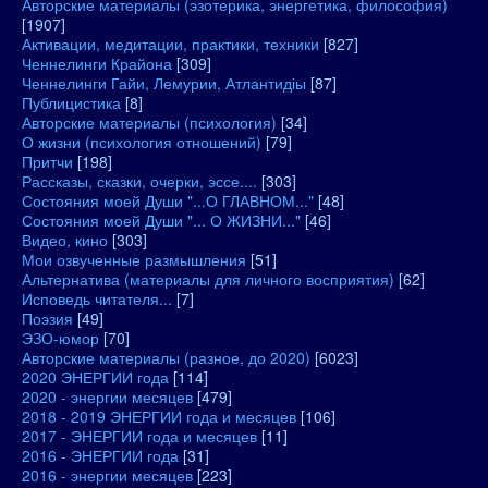
Авторские материалы (эзотерика, энергетика, философия)
[1907]
Активации, медитации, практики, техники
[827]
Ченнелинги Крайона
[309]
Ченнелинги Гайи, Лемурии, Атлантидіы
[87]
Публицистика
[8]
Авторские материалы (психология)
[34]
О жизни (психология отношений)
[79]
Притчи
[198]
Рассказы, сказки, очерки, эссе....
[303]
Состояния моей Души "...О ГЛАВНОМ..."
[48]
Состояния моей Души "... О ЖИЗНИ..."
[46]
Видео, кино
[303]
Мои озвученные размышления
[51]
Альтернатива (материалы для личного восприятия)
[62]
Исповедь читателя...
[7]
Поэзия
[49]
ЭЗО-юмор
[70]
Авторские материалы (разное, до 2020)
[6023]
2020 ЭНЕРГИИ года
[114]
2020 - энергии месяцев
[479]
2018 - 2019 ЭНЕРГИИ года и месяцев
[106]
2017 - ЭНЕРГИИ года и месяцев
[11]
2016 - ЭНЕРГИИ года
[31]
2016 - энергии месяцев
[223]