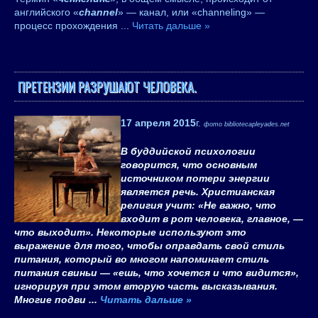
английского «
channel
» — канал, или «channeling» —
процесс прохождения
...
Читать дальше »
ПРЕТЕНЗИИ РАЗРУШАЮТ ЧЕЛОВЕКА.
17 апреля 2015
г.
фото bibliotecapleyades.net
В буддийской психологии
говорится, что основным
источником потери энергии
является речь. Христианская
религия учит: «Не важно, что
входит в рот человека, главное, —
что выходит». Некоторые используют это
выражение для того, чтобы оправдать свой стиль
питания, который во многом напоминает стиль
питания свиньи — «ешь, что хочется и что видится»,
игнорируя при этом вторую часть высказывания.
Многие подви
...
Читать дальше »