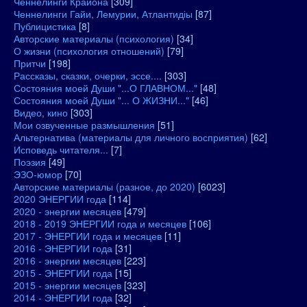
Ченнелинги Крайона
[309]
Ченнелинги Гайи, Лемурии, Атлантидіы
[87]
Публицистика
[8]
Авторские материалы (психология)
[34]
О жизни (психология отношений)
[79]
Притчи
[198]
Рассказы, сказки, очерки, эссе....
[303]
Состояния моей Души "...О ГЛАВНОМ..."
[48]
Состояния моей Души "... О ЖИЗНИ..."
[46]
Видео, кино
[303]
Мои озвученные размышления
[51]
Альтернатива (материалы для личного восприятия)
[62]
Исповедь читателя...
[7]
Поэзия
[49]
ЭЗО-юмор
[70]
Авторские материалы (разное, до 2020)
[6023]
2020 ЭНЕРГИИ года
[114]
2020 - энергии месяцев
[479]
2018 - 2019 ЭНЕРГИИ года и месяцев
[106]
2017 - ЭНЕРГИИ года и месяцев
[11]
2016 - ЭНЕРГИИ года
[31]
2016 - энергии месяцев
[223]
2015 - ЭНЕРГИИ года
[15]
2015 - энергии месяцев
[323]
2014 - ЭНЕРГИИ года
[32]