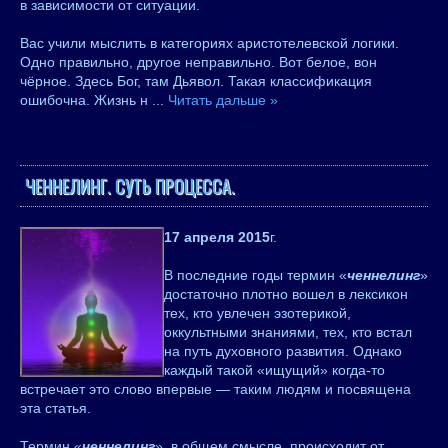
в зависимости от ситуации.
Вас учили мыслить в категориях аристотелевской логики.
Одно правильно, другое неправильно. Вот белое, вон
чёрное. Здесь Бог, там Дьявол. Такая классификация
ошибочна. Жизнь н
...
Читать дальше »
ЧЕННЕЛИНГ. СУТЬ ПРОЦЕССА.
17 апреля 2015
г.
В последние годы термин «
ченнелинг
»
достаточно плотно вошел в лексикон
тех, кто увлечен эзотерикой,
оккультными знаниями, тех, кто встал
на путь духовного развития. Однако
каждый такой «ищущий» когда-то
встречает это слово впервые — таким людям и посвящена
эта статья.
Термин «
ченнелинг
», в общем смысле, происходит от